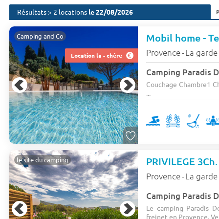
Résultats > 2 locations
le 22/08/2026
Mobil home - Ter
Camping and Co
Provence
La garde 
-
Location la - chère
Camping Paradis 
Couchage Chambre1 Ch
...
PRIVILEGE 3Ch. 
le site du camping
Provence
La garde 
-
Camping Paradis 
Le camping Paradis D
freinet en Provence. Ve