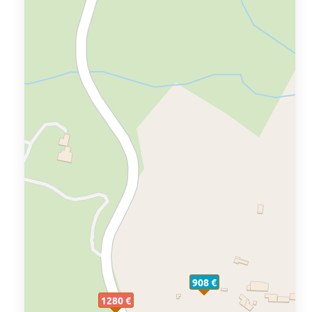
908 €
1280 €