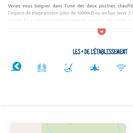
Venez vous baigner dans l'une des deux piscines chauff
l'espace de plage piscine (plus de 1000m2) ou au Spa (avec 2 
jacuzzi. Il y a une pataugeoire couverte pour les plus petits. 
aire de jeux, 2 terrains de Homeball. Vous trouverez des anim
jusque fin septembre....
LES + DE L'ÉTABLISSEMENT