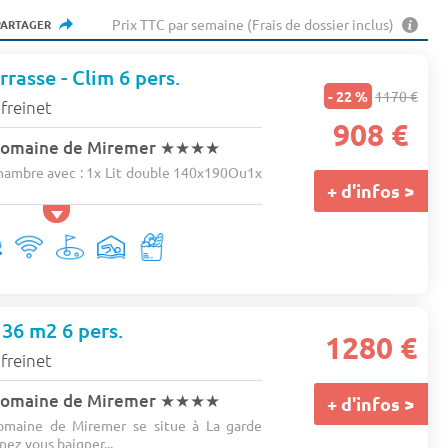
Prix TTC par semaine (Frais de dossier inclus)
PARTAGER
rasse - Clim 6 pers.
- 22 %
1170 €
freinet
908 €
Domaine de Miremer
★★★★
ambre avec : 1x Lit double 140x190Ou1x
+ d'infos >
36 m2 6 pers.
1280 €
freinet
Domaine de Miremer
★★★★
+ d'infos >
omaine de Miremer se situe à La garde
nez vous baigner...