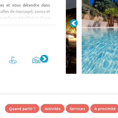
ées et vous détendre dans
salles de massage), sauna et
Les enfants bénéficient d'une
ations dès le mois d’avril et
Quand partir ?
Activités
Services
A proximité