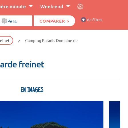
ière minute
Week-end
+
de filtres
COMPARER >
reinet
Camping Paradis Domaine de
garde freinet
EN IMAGES