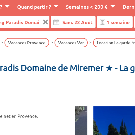
?
Quand partir ?
Semaines < 200 €
Dern
Vacances Provence
Vacances Var
Location La garde f
radis Domaine de Miremer ★
- La 
einet en Provence.