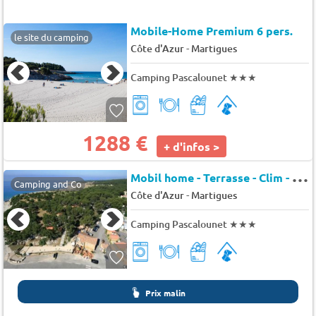
Mobile-Home Premium 6 pers.
le site du camping
-
Côte d'Azur
Martigues
Camping Pascalounet
★★★
1288 €
+ d'infos >
M
obil home - Terrasse - Clim - TV 6 pers.
Camping and Co
-
Côte d'Azur
Martigues
Camping Pascalounet
★★★
Prix malin