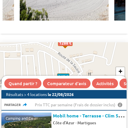
1288 €
+
965 €
−
Quand partir ?
Comparateur d'avis
Activités
Se
Résultats > 4 locations
le 22/08/2026
Prix TTC par semaine (Frais de dossier inclus)
PARTAGER
M
obil home - Terrasse - Clim 5 pers.
Camping and Co
-
Côte d'Azur
Martigues