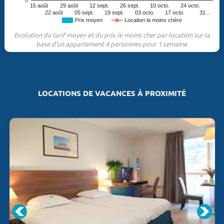
0
15 août
29 août
12 sept.
26 sept.
10 octo.
24 octo.
22 août
05 sept.
19 sept.
03 octo.
17 octo.
31…
Prix moyen
Location la moins chère
Evolution du tarif moyen et du prix le moins cher par location sur la
base d'un appartement 4 personnes pour 1 semaine.
LOCATIONS DE VACANCES À PROXIMITÉ