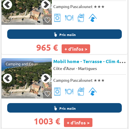
Camping Pascalounet
★★★
Prix malin
965 €
+ d'infos >
M
obil home - Terrasse - Clim 4 pers.
Camping and Co
-
Côte d'Azur
Martigues
Camping Pascalounet
★★★
Prix malin
1003 €
+ d'infos >