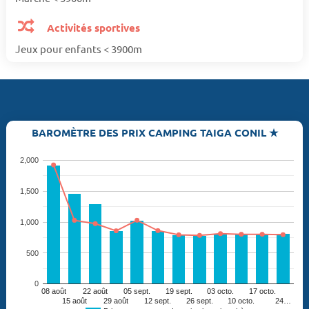
Activités sportives
Jeux pour enfants < 3900m
BAROMÈTRE DES PRIX CAMPING TAIGA CONIL ★
2,000
1,500
1,000
500
0
08 août
22 août
05 sept.
19 sept.
03 octo.
17 octo.
15 août
29 août
12 sept.
26 sept.
10 octo.
24…