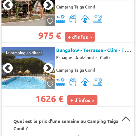
Camping Taiga Conil
975 €
+ d'infos >
B
ungalow - Terrasse - Clim - TV 4 pers.
le camping en direct
-
Espagne - Andalousie
Cadiz
Camping Taiga Conil
1626 €
+ d'infos >
Quel est le prix d’une semaine au Camping Taiga
Conil ?