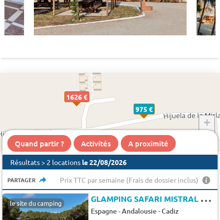
1626 €
975 €
+
−
Quand partir ?
Activités
A proximité
Résultats > 2 locations
le 22/08/2026
Prix TTC par semaine (Frais de dossier inclus)
PARTAGER
G
LAMPING SAFARI MISTRAL 4 pers.
le site du camping
-
Espagne - Andalousie
Cadiz