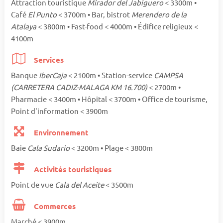
Attraction touristique
Mirador del Jabiguero
< 3300m •
Café
El Punto
< 3700m • Bar, bistrot
Merendero de la
Atalaya
< 3800m • Fast-food < 4000m • Édifice religieux <
4100m
Services
Banque
IberCaja
< 2100m • Station-service
CAMPSA
(CARRETERA CADIZ-MALAGA KM 16.700)
< 2700m •
Pharmacie < 3400m • Hôpital < 3700m • Office de tourisme,
Point d'information < 3900m
Environnement
Baie
Cala Sudario
< 3200m • Plage < 3800m
Activités touristiques
Point de vue
Cala del Aceite
< 3500m
Commerces
Marché < 3900m