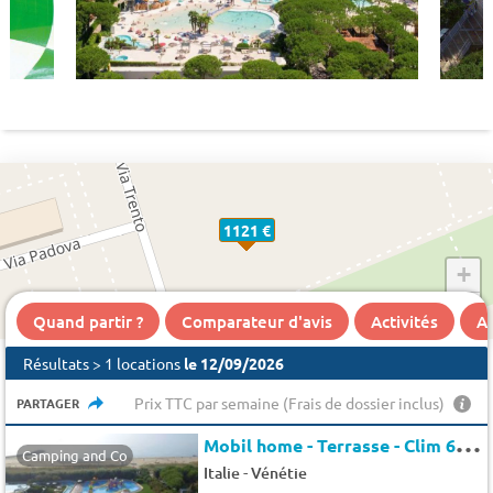
1121 €
+
−
Quand partir ?
Comparateur d'avis
Activités
A 
Résultats > 1 locations
le 12/09/2026
Prix TTC par semaine (Frais de dossier inclus)
PARTAGER
M
obil home - Terrasse - Clim 6 pers.
Camping and Co
-
Italie
Vénétie