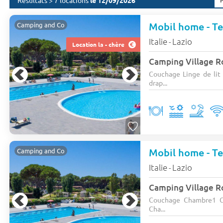
Résultats > 7 locations
le 12/09/2026
Mobil home - Ter
Camping and Co
Italie
Lazio
-
Location la - chère
Camping Village R
Couchage Linge de lit :
drap...
Mobil home - Ter
Camping and Co
Italie
Lazio
-
Camping Village R
Couchage Chambre1 C
Cha...