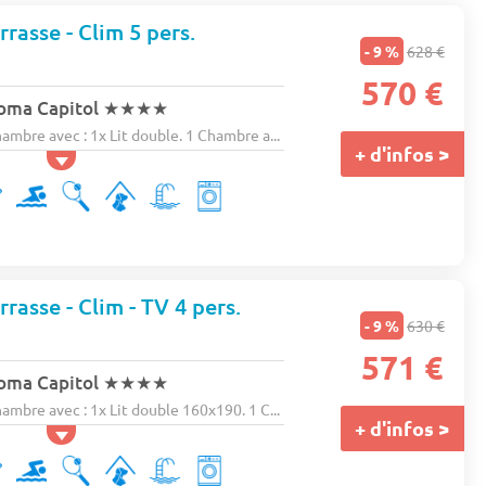
rasse - Clim 5 pers.
- 9 %
628 €
570 €
oma Capitol
★★★★
bre avec : 1x Lit double. 1 Chambre a...
+ d'infos >
rasse - Clim - TV 4 pers.
- 9 %
630 €
571 €
oma Capitol
★★★★
bre avec : 1x Lit double 160x190. 1 C...
+ d'infos >