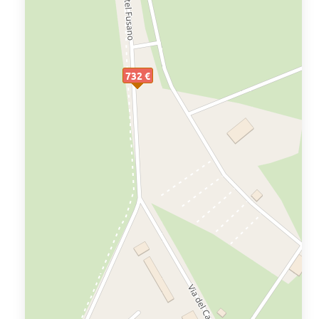
732 €