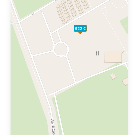
522 €