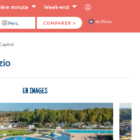
ière minute
Week-end
+
de filtres
COMPARER >
Capitol
zio
EN IMAGES