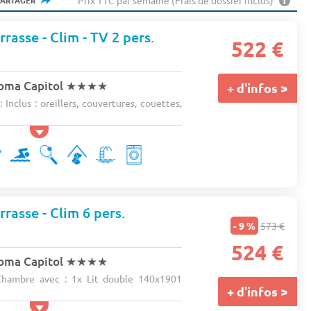
Prix TTC par semaine (Frais de dossier inclus)
PARTAGER
rasse - Clim - TV 2 pers.
522 €
oma Capitol
★★★★
+ d'infos >
 Inclus : oreillers, couvertures, couettes,
rasse - Clim 6 pers.
- 9 %
573 €
524 €
oma Capitol
★★★★
hambre avec : 1x Lit double 140x1901
+ d'infos >