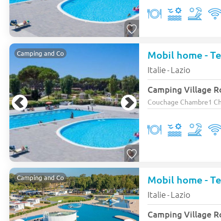
Mobil home - Ter
Camping and Co
Italie
Lazio
-
Camping Village R
Couchage Chambre1 Cham
Mobil home - Ter
Camping and Co
Italie
Lazio
-
Camping Village R