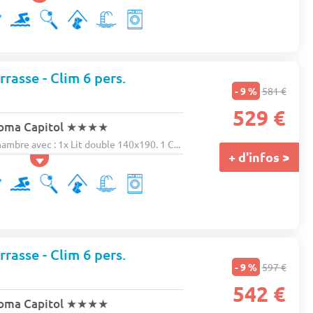
rasse - Clim 6 pers.
- 9 %
581 €
529 €
oma Capitol
★★★★
bre avec : 1x Lit double 140x190. 1 C...
+ d'infos >
rasse - Clim 6 pers.
- 9 %
597 €
542 €
oma Capitol
★★★★