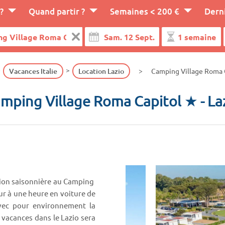
?
Quand partir ?
Semaines < 200 €
Dern
Vacances Italie
Location Lazio
Camping Village Roma 
mping Village Roma Capitol ★
- La
tion saisonnière au Camping
our à une heure en voiture de
Avec pour environnement la
 vacances dans le Lazio sera