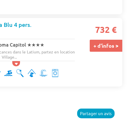
 Blu 4 pers.
732 €
oma Capitol
★★★★
+ d'infos >
cances dans le Latium, partez en location
Village...
Partager un avis