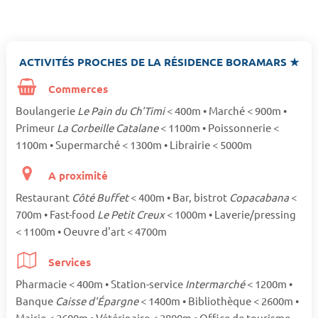
ACTIVITÉS PROCHES DE LA RÉSIDENCE BORAMARS ★
Commerces
Boulangerie
Le Pain du Ch'Timi
< 400m • Marché < 900m •
Primeur
La Corbeille Catalane
< 1100m • Poissonnerie <
1100m • Supermarché < 1300m • Librairie < 5000m
A proximité
Restaurant
Côté Buffet
< 400m • Bar, bistrot
Copacabana
<
700m • Fast-food
Le Petit Creux
< 1000m • Laverie/pressing
< 1100m • Oeuvre d'art < 4700m
Services
Pharmacie < 400m • Station-service
Intermarché
< 1200m •
Banque
Caisse d'Épargne
< 1400m • Bibliothèque < 2600m •
Mairie < 2600m • Vétérinaire < 2800m • Office de tourisme,