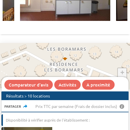
+
−
Comparateur d'avis
Activités
A proximité
Résultats > 10 locations
Prix TTC par semaine (Frais de dossier inclus)
PARTAGER
Disponibilité à vérifier auprès de l'établissement :