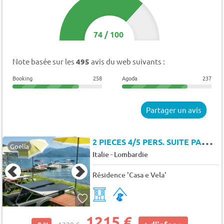
74
/
100
Note basée sur les
495
avis du web suivants :
Booking
258
Agoda
237
Partager un avis
2
PIECES 4/5 PERS. SUITE PANORAMIQUE
Goelia
-
Italie
Lombardie
Résidence 'Casa e Vela'
1215 €