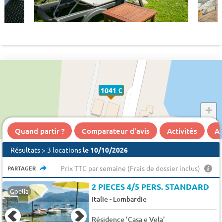
1041 €
+
−
Quand partir ?
Comparateur d'avis
Activités
A 
Résultats > 3 locations
le 10/10/2026
Prix TTC par semaine (Frais de dossier inclus)
PARTAGER
2 PIECES 4/5 PERS. STANDARD
Goelia
-
Italie
Lombardie
Résidence 'Casa e Vela'