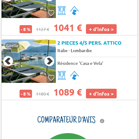
1041 €
+ d'infos >
- 8 %
1127 €
2 PIECES 4/5 PERS. ATTICO
Goelia
-
Italie
Lombardie
Résidence 'Casa e Vela'
1089 €
+ d'infos >
- 8 %
1180 €
COMPARATEUR D'AVIS