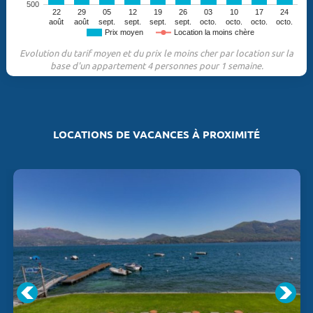
500
22
29
05
12
19
26
03
10
17
24
août
août
sept.
sept.
sept.
sept.
octo.
octo.
octo.
octo.
Prix moyen
Location la moins chère
Evolution du tarif moyen et du prix le moins cher par location sur la
base d'un appartement 4 personnes pour 1 semaine.
LOCATIONS DE VACANCES À PROXIMITÉ