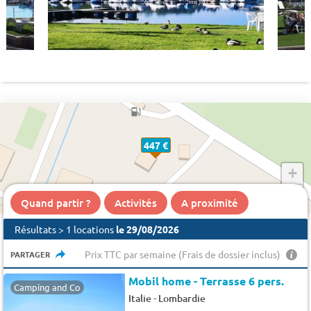
447 €
+
−
Quand partir ?
Activités
A proximité
Résultats > 1 locations
le 29/08/2026
Prix TTC par semaine (Frais de dossier inclus)
PARTAGER
Mobil home - Terrasse 6 pers.
Camping and Co
-
Italie
Lombardie