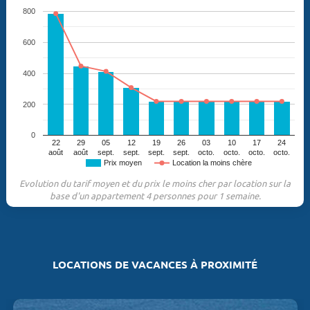
800
600
400
200
0
22
29
05
12
19
26
03
10
17
24
août
août
sept.
sept.
sept.
sept.
octo.
octo.
octo.
octo.
Prix moyen
Location la moins chère
Evolution du tarif moyen et du prix le moins cher par location sur la
base d'un appartement 4 personnes pour 1 semaine.
LOCATIONS DE VACANCES À PROXIMITÉ