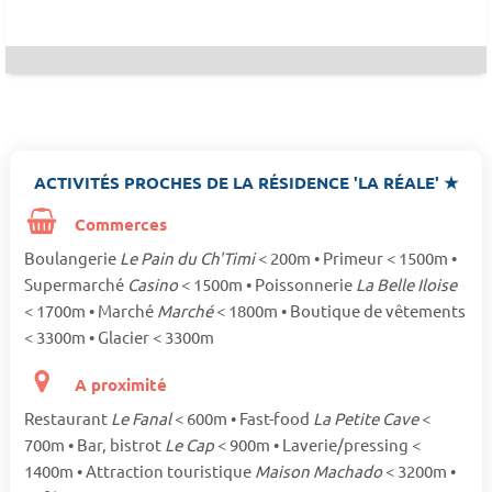
ACTIVITÉS PROCHES DE LA RÉSIDENCE 'LA RÉALE' ★
Commerces
Boulangerie
Le Pain du Ch'Timi
< 200m • Primeur < 1500m •
Supermarché
Casino
< 1500m • Poissonnerie
La Belle Iloise
< 1700m • Marché
Marché
< 1800m • Boutique de vêtements
< 3300m • Glacier < 3300m
A proximité
Restaurant
Le Fanal
< 600m • Fast-food
La Petite Cave
<
700m • Bar, bistrot
Le Cap
< 900m • Laverie/pressing <
1400m • Attraction touristique
Maison Machado
< 3200m •