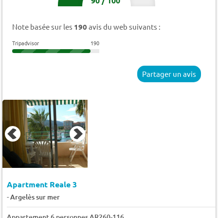
90
/
100
Note basée sur les
190
avis du web suivants :
Tripadvisor
190
Partager un avis
Apartment Reale 3
-
Argelès sur mer
Appartement 6 personnes AR260-116