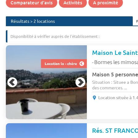
Comparateur d'avis
Activités
A proximité
Résultats > 2 locations
Disponibilité à vérifier auprès de l'établissement :
Maison Le Saint
Bormes les mimos
-
Location la - chère
Maison 5 personn
Situation : Situee a Bo
des commerces. ...
Location située à 1.
Rés. ST FRANCO