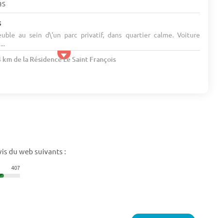
as
s
uble au sein d\'un parc privatif, dans quartier calme. Voiture
..
4 km de la Résidence Le Saint François
is du web suivants :
407