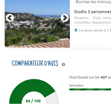
Bormes les mimos
-
Studio 3 personne
Situation : Petit imme
conseillée. Appartemen.
Location située à 1.
COMPARATEUR D'AVIS
Note basée sur les
407
av
Netvendeur
84
/
100