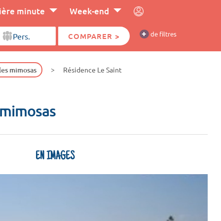
ière minute
Week-end
+
de filtres
COMPARER >
les mimosas
Résidence Le Saint
s mimosas
EN IMAGES