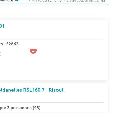
Prix TTC par semaine (Frais de dossier inclus)
PARTAGER
01
s - 52663
danelles RSL160-7 - Risoul
gne 3 personnes (43)