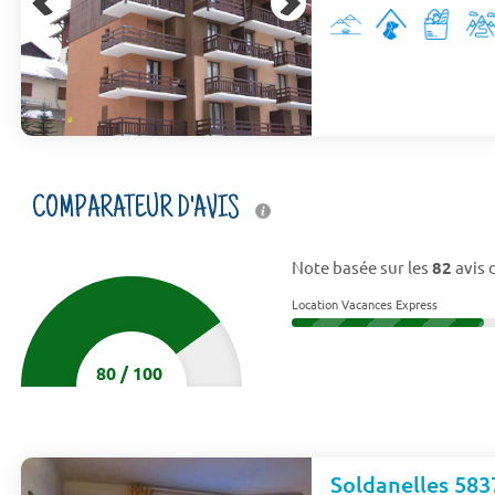
COMPARATEUR D'AVIS
Note basée sur les
82
avis 
Location Vacances Express
80
/
100
Soldanelles 583