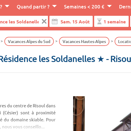
?
Quand partir ?
Semaines < 200 €
Dern
Vacances Alpes du Sud
Vacances Hautes-Alpes
Locati
Résidence les Soldanelles ★
- Risou
tres du centre de Risoul dans
i (Césier) sont à proximité
té du domaine skiable. Pour
, nous vous conseillo...