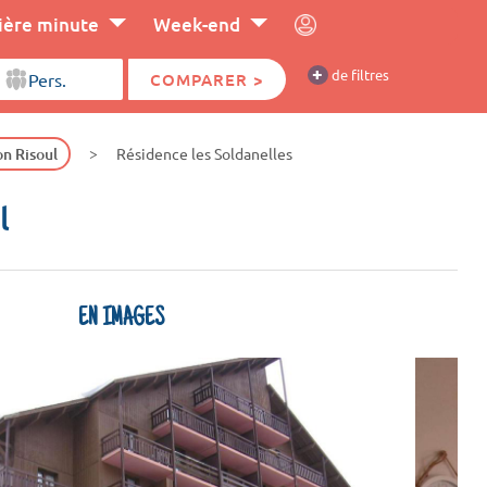
ière minute
Week-end
+
de filtres
COMPARER >
on Risoul
Résidence les Soldanelles
l
EN IMAGES