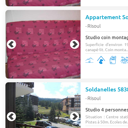
Appartement So
Risoul
-
Studio coin monta
Superficie d'environ 1
canapé-lit. Coin monta..
Soldanelles 583
Risoul
-
Studio 4 personne
Situation : Centre st
Pistes à 50m. Ecoles de.