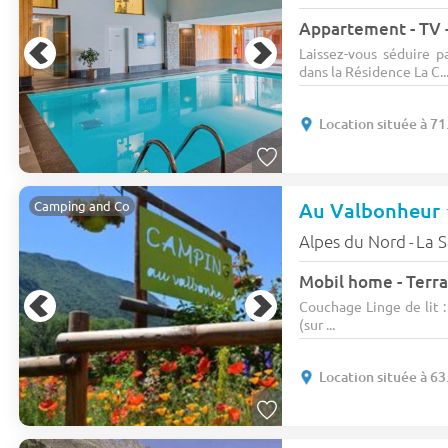
Appartement - TV -
Laissez-vous séduire p
dans la Résidence La C..
Location située à 71
Au Valbonheur
Camping and Co
Alpes du Nord
La 
-
Mobil home - Terra
Couchage Linge de lit :
(sur ...
Location située à 63