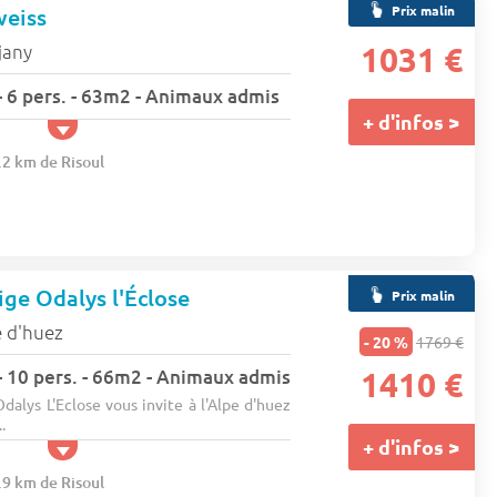
Prix malin
weiss
jany
1031 €
 6 pers. - 63m2 - Animaux admis
+ d'infos >
.2 km de Risoul
ige Odalys l'Éclose
Prix malin
e d'huez
- 20 %
1769 €
 10 pers. - 66m2 - Animaux admis
1410 €
dalys L'Eclose vous invite à l'Alpe d'huez
.
+ d'infos >
.9 km de Risoul