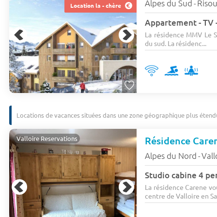
Alpes du Sud
Risou
-
Location la - chère
Appartement - TV -
La résidence MMV Le Si
du sud. La résidenc...
Locations de vacances situées dans une zone géographique plus étend
Résidence Care
Valloire Reservations
Alpes du Nord
Vall
-
Studio cabine 4 pe
La résidence Carene vo
centre de Valloire en Sav