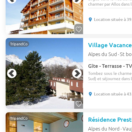
charmer par Allos dans l
Location située à 39
Village Vacanc
TripandCo
Alpes du Sud
St b
-
Gîte - Terrasse - TV
Tombez sous le charme
Sud) et séjournez dans l
Location située à 43
TripandCo
Alpes du Nord
Vau
-