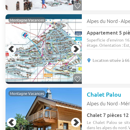
Montagne Vacances
Alpes du Nord
Alp
-
Superficie d'environ 1
étage. Orientation : Est,
Location située à 66
Chalet Palou
Montagne Vacances
Alpes du Nord
Mér
-
Chalet 7 pièces 1
Le Chalet Palou se sit
dans les alpes du nord. V