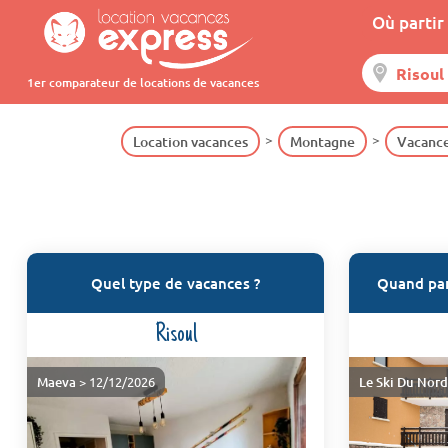
Où partir 
1er comparateur de locations de vacances
Location vacances
Montagne
Vacance
Quel type de vacances ?
Quand part
Risoul
Maeva
> 12/12/2026
Le Ski Du Nor