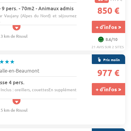
 9 pers. - 70m2 - Animaux admis
850 €
ar Vaujany (Alpes du Nord) et séjournez
.
+ d'infos >
.3 km de Risoul
8.6/10
21 AVIS SUR 2 SITES
Prix malin
★★★
Salle-en-Beaumont
977 €
sse 4 pers.
+ d'infos >
 Inclus : oreillers, couettesEn supplément
.5 km de Risoul