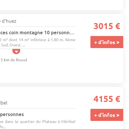
e d'huez
3015 €
Appartement 5 pièces coin montagne 10 personnes (401)
62 m² dont 14 m² inférieur à 1.80 m. 4ème
+ d'infos >
 Sud, Ouest. ...
.5 km de Risoul
4155 €
ibel
2 personnes
+ d'infos >
ue dans le quartier du Plateau à Méribel
o...