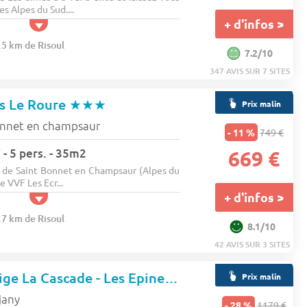
es Alpes du Sud....
+ d'infos >
.5 km de Risoul
7.2/10
347 AVIS SUR 7 SITES
es Le Roure
★★★
Prix malin
onnet en champsaur
- 11 %
749 €
 - 5 pers. - 35m2
669 €
 de Saint Bonnet en Champsaur (Alpes du
e VVF Les Ecr...
+ d'infos >
.7 km de Risoul
8.1/10
42 AVIS SUR 3 SITES
Résidence Prestige La Cascade - Les Epinettes
★★★★
Prix malin
jany
- 28 %
1179 €