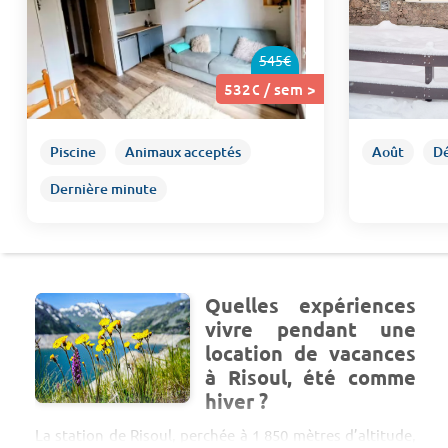
545€
532€ / sem >
Piscine
Animaux acceptés
Août
D
Dernière minute
Quelles expériences
vivre pendant une
location de vacances
à Risoul, été comme
hiver ?
La station de Risoul, perchée à 1 850 mètres d’altitude,