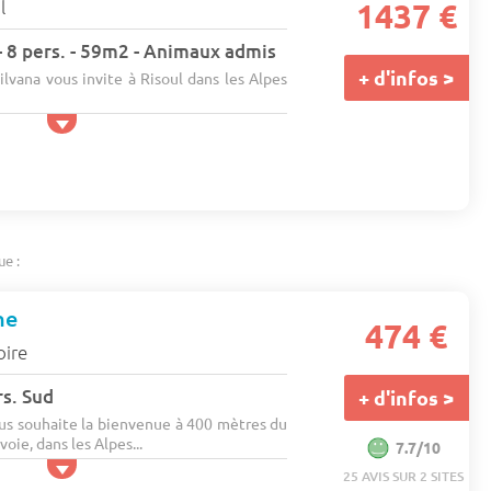
l
1437 €
 8 pers. - 59m2 - Animaux admis
+ d'infos >
lvana vous invite à Risoul dans les Alpes
ue :
ne
474 €
oire
rs. Sud
+ d'infos >
us souhaite la bienvenue à 400 mètres du
oie, dans les Alpes...
7.7/10
25 AVIS SUR 2 SITES