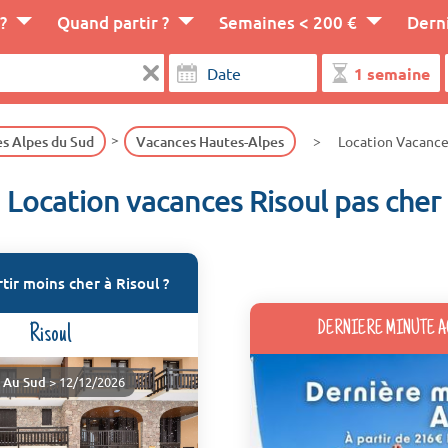
?
Quand partir ?
Semaines < 200 €
Dern
s Alpes du Sud
Vacances Hautes-Alpes
Location Vacance
Location vacances Risoul pas cher
ir moins cher à Risoul ?
DERNIERE MINUTE A
Risoul
d Au Sud
> 12/12/2026