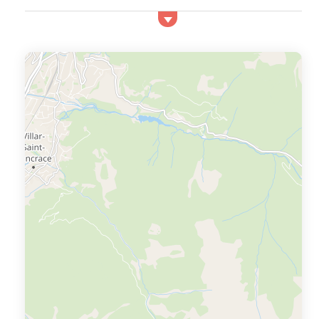
se trouve dans les Hautes-Alpes, entre le massif des
Écrins et le Queyras. Adossée à de majestueuses forêts
de mélèzes, elle domine la vallée de la Durance et offre
un panorama grandiose sur les sommets alpins. Reliée à
Vars par le domaine de la Forêt Blanche, Risoul est une
destination