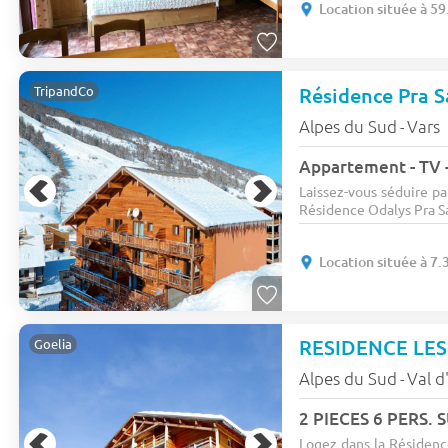
Location située à 59
Résidence Pra 
TripandCo
Alpes du Sud
Vars
-
Appartement - TV -
Laissez-vous séduire pa
Résidence Odalys Pra Sa
Location située à 7.
Goelia
Alpes du Sud
Val d
-
2 PIECES 6 PERS.
Logez dans la Résidence