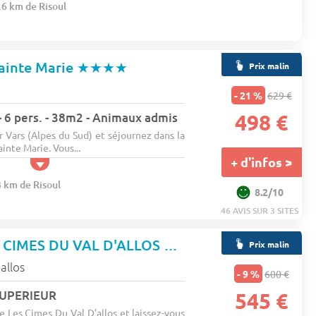
.6 km de Risoul
Sainte Marie
★★★★
Prix malin
- 21 %
629 €
 6 pers. - 38m2 - Animaux admis
498 €
r Vars (Alpes du Sud) et séjournez dans la
inte Marie. Vous...
+ d'infos >
3 km de Risoul
8.2/10
46 AVIS SUR 3 SITES
RESIDENCE LES CIMES DU VAL D'ALLOS
★★★
Prix malin
'allos
- 9 %
600 €
 SUPERIEUR
545 €
 Les Cimes Du Val D'allos et laissez-vous