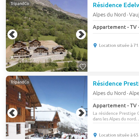
Résidence Edel
TripandCo
Alpes du Nord
Vau
-
Appartement - TV -
Location située à 71
Résidence Prest
TripandCo
Alpes du Nord
Alp
-
Appartement - TV -
La résidence Prestige O
dans les Alpes du nord. ..
Location située à 65