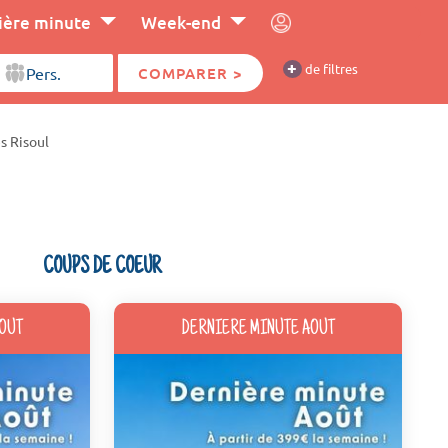
ière minute
Week-end
+
de filtres
COMPARER >
s Risoul
COUPS DE COEUR
OUT
DERNIERE MINUTE AOUT