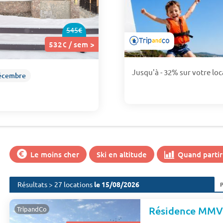
545€
532€ / sem >
Jusqu'à - 32% sur votre loc
écembre
Le moins cher
Ski en altitude
Quand partir 
Résultats > 27 locations
le 15/08/2026
Résidence MMV 
TripandCo