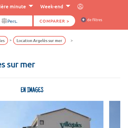
ière minute
Week-end
+
de filtres
COMPARER >
les
Location Argelès sur mer
ès sur mer
EN IMAGES