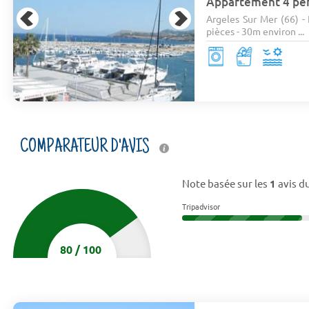
Appartement 4 pe
Argeles Sur Mer (66) -
pièces - 30m environ ...
COMPARATEUR D'AVIS
Note basée sur les
1
avis du
Tripadvisor
80
/
100