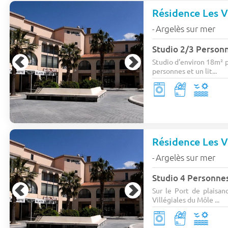
Résidence Les V
Argelès sur mer
-
Studio 2/3 Person
Studio d'environ 18m² p
personnes et un lit...
Résidence Les V
Argelès sur mer
-
Studio 4 Personne
Sur le Port de plaisan
Villégiales du Môle ...