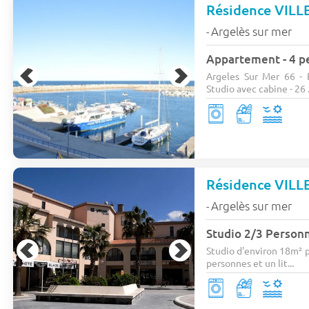
Résidence VIL
Argelès sur mer
-
Appartement - 4 pe
Argeles Sur Mer 66 - 
Studio avec cabine - 26 .
Résidence VIL
Argelès sur mer
-
Studio 2/3 Person
Studio d'environ 18m² p
personnes et un lit...