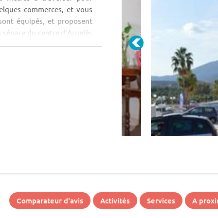
quelques commerces, et vous
sont équipés, et proposent
s sépare du centre d’Argelès
Comparateur d'avis
Activités
Services
A proxi