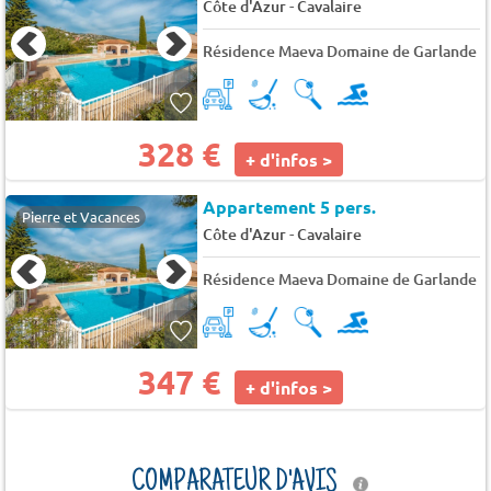
-
Côte d'Azur
Cavalaire
Résidence Maeva Domaine de Garlande
328 €
+ d'infos >
Appartement 5 pers.
Pierre et Vacances
-
Côte d'Azur
Cavalaire
Résidence Maeva Domaine de Garlande
347 €
+ d'infos >
COMPARATEUR D'AVIS