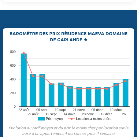
BAROMÈTRE DES PRIX RÉSIDENCE MAEVA DOMAINE
DE GARLANDE ★
800
600
400
200
0
22 août
05 sept.
19 sept.
21 nove.
05 déce.
19 déce.
29 août
12 sept.
14 nove.
28 nove.
12 déce.
26…
Prix moyen
Location la moins chère
Evolution du tarif moyen et du prix le moins cher par location sur la
base d'un appartement 4 personnes pour 1 semaine.