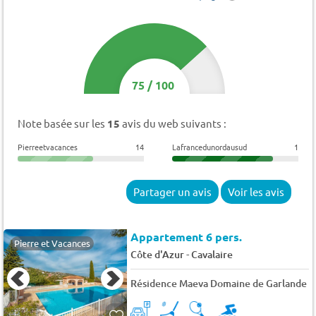
75
/
100
Note basée sur les
15
avis du web suivants :
Pierreetvacances
14
Lafrancedunordausud
1
Partager un avis
Voir les avis
Appartement 6 pers.
Pierre et Vacances
-
Côte d'Azur
Cavalaire
Résidence Maeva Domaine de Garlande