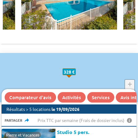
328 €
+
−
Comparateur d'avis
Activités
Services
Avis in
Résultats > 5 locations
le 19/09/2026
Prix TTC par semaine (Frais de dossier inclus)
PARTAGER
Studio 5 pers.
Pierre et Vacances