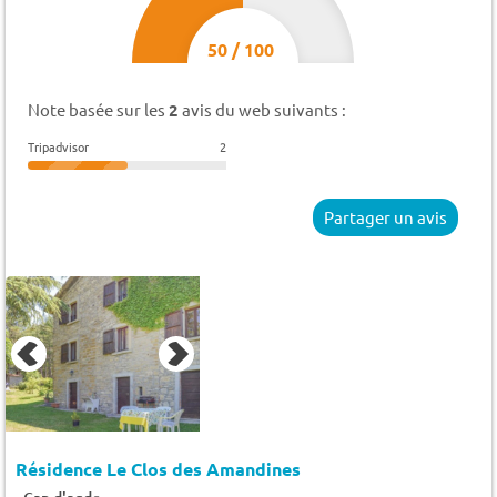
50
/
100
Note basée sur les
2
avis du web suivants :
Tripadvisor
2
Partager un avis
Résidence Le Clos des Amandines
-