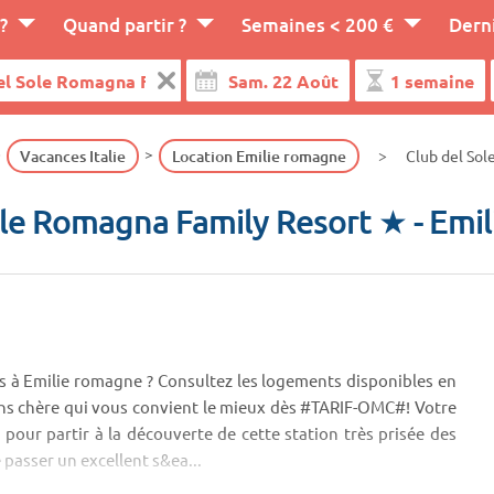
?
Quand partir ?
Semaines < 200 €
Dern
Vacances Italie
Location Emilie romagne
Club del Sol
ole Romagna Family Resort ★
- Emi
s à Emilie romagne ? Consultez les logements disponibles en
ins chère qui vous convient le mieux dès #TARIF-OMC#! Votre
pour partir à la découverte de cette station très prisée des
passer un excellent s&ea...