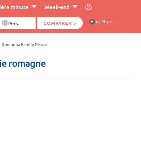
ière minute
Week-end
+
de filtres
COMPARER >
e Romagna Family Resort
lie romagne