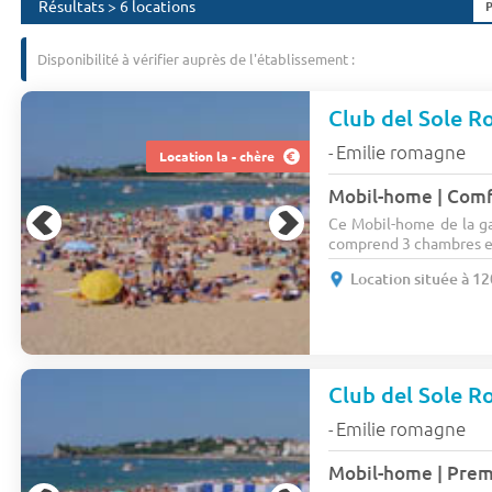
Résultats > 6 locations
Disponibilité à vérifier auprès de l'établissement :
Club del Sole R
Emilie romagne
-
Location la - chère
Ce Mobil-home de la g
comprend 3 chambres et 
Location située à 1
Club del Sole R
Emilie romagne
-