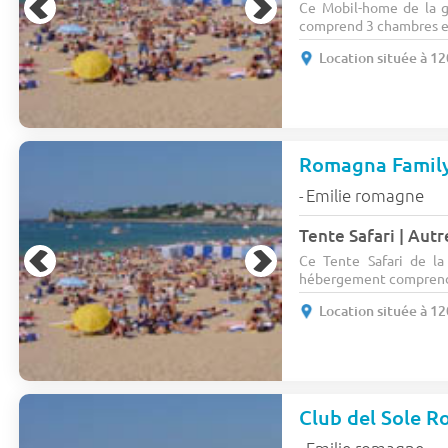
Ce Mobil-home de la 
comprend 3 chambres et 
Location située à 1
Romagna Family
Emilie romagne
-
Ce Tente Safari de l
hébergement comprend 
Location située à 1
Club del Sole R