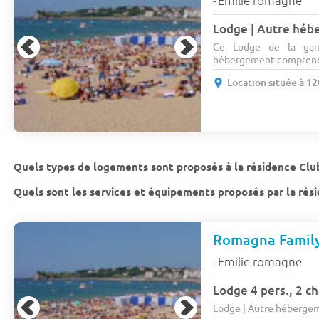
Emilie romagne
-
Ce Lodge de la gam
hébergement comprend 
Location située à 1
Quels types de logements sont proposés à la résidence Clu
Quels sont les services et équipements proposés par la ré
Romagna Family
Emilie romagne
-
Lodge 4 pers., 2 c
Lodge | Autre hébergeme