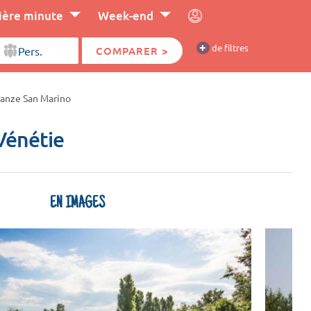
ière minute
Week-end
+
de filtres
COMPARER >
anze San Marino
 Vénétie
EN IMAGES