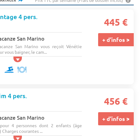
Prix TTC par semaine (Frais de dossier inclus)
PARTAGER
ntage 4 pers.
445 €
acanze San Marino
+ d'infos >
canze San Marino vous reçoit Vénétie
ur vous baigner, le cam...
im 4 pers.
456 €
acanze San Marino
+ d'infos >
pour 4 personnes dont 2 enfants (âge
 Charges courantes ...