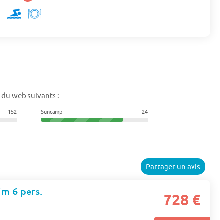
 du web suivants :
152
Suncamp
24
Partager un avis
im 6 pers.
728 €