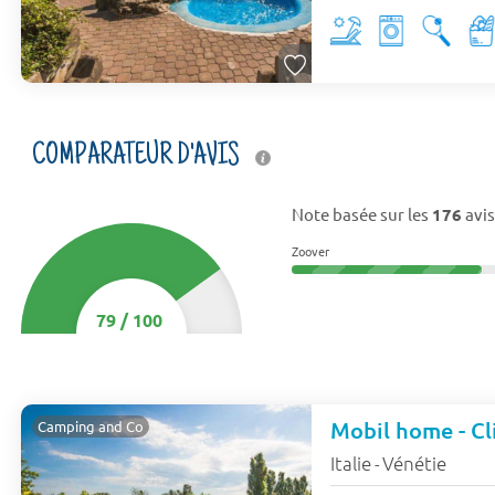
COMPARATEUR D'AVIS
Note basée sur les
176
avis
Zoover
79
/
100
Mobil home - Cl
Camping and Co
Italie
Vénétie
-