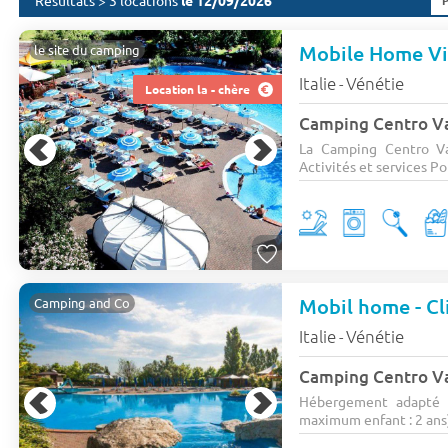
Résultats > 3 locations
le 12/09/2026
Mobile Home Vi
le site du camping
Italie
Vénétie
-
Location la - chère
Camping Centro V
La Camping Centro Va
Activités et services Po
Mobil home - Cl
Camping and Co
Italie
Vénétie
-
Camping Centro V
Hébergement adapté 
maximum enfant : 2 ans)