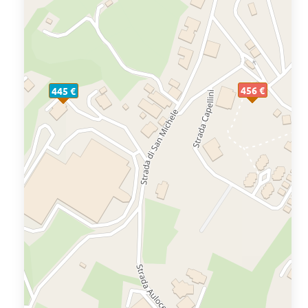
456 €
445 €