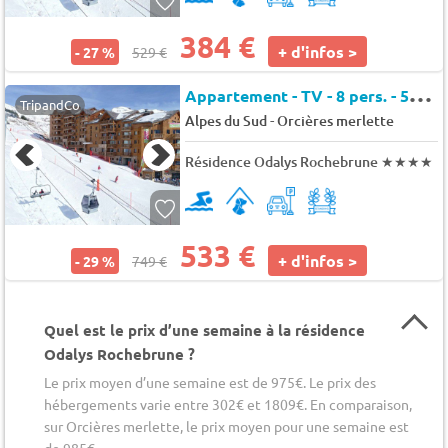
384 €
+ d'infos >
- 27 %
529 €
A
ppartement - TV - 8 pers. - 55m2 - Animaux admis
TripandCo
-
Alpes du Sud
Orcières merlette
Résidence Odalys Rochebrune
★★★★
533 €
+ d'infos >
- 29 %
749 €
Quel est le prix d’une semaine à la résidence
Odalys Rochebrune ?
Le prix moyen d’une semaine est de 975€. Le prix des
hébergements varie entre 302€ et 1809€. En comparaison,
sur Orcières merlette, le prix moyen pour une semaine est
de 985€.