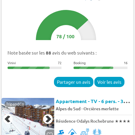
78
/
100
Note basée sur les
88
avis du web suivants :
Vinivi
72
Booking
16
Partager un avis
Voir les avis
A
ppartement - TV - 6 pers. - 38m2 - Animaux admis
TripandCo
-
Alpes du Sud
Orcières merlette
Résidence Odalys Rochebrune
★★★★