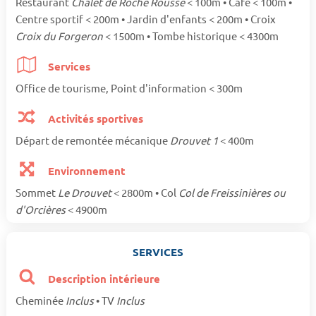
Restaurant
Chalet de Roche Rousse
< 100m • Café < 100m •
Centre sportif < 200m • Jardin d'enfants < 200m • Croix
Croix du Forgeron
< 1500m • Tombe historique < 4300m
Services
Office de tourisme, Point d'information < 300m
Activités sportives
Départ de remontée mécanique
Drouvet 1
< 400m
Environnement
Sommet
Le Drouvet
< 2800m • Col
Col de Freissinières ou
d'Orcières
< 4900m
SERVICES
Description intérieure
Cheminée
Inclus
• TV
Inclus