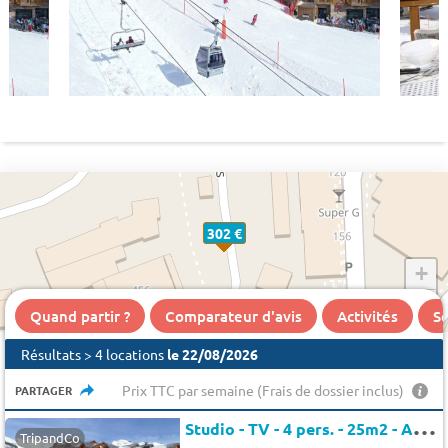
302 €
+
−
Quand partir ?
Comparateur d'avis
Activités
Se
Résultats > 4 locations
le 22/08/2026
Prix TTC par semaine (Frais de dossier inclus)
PARTAGER
S
tudio - TV - 4 pers. - 25m2 - Animaux admis
TripandCo