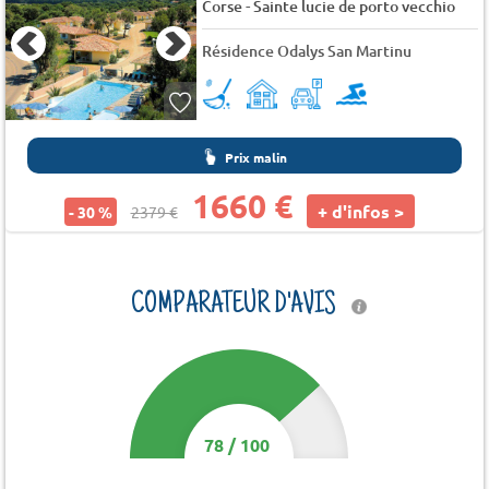
-
Corse
Sainte lucie de porto vecchio
Résidence Odalys San Martinu
Prix malin
1660 €
+ d'infos >
- 30 %
2379 €
COMPARATEUR D'AVIS
78
/
100