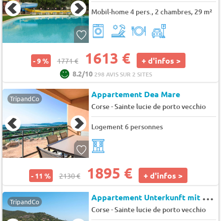
Mobil-home 4 pers., 2 chambres, 29 m²
1613 €
+ d'infos >
- 9 %
1771 €
8.2/10
298 AVIS SUR 2 SITES
Appartement Dea Mare
TripandCo
-
Corse
Sainte lucie de porto vecchio
Logement 6 personnes
1895 €
+ d'infos >
- 11 %
2130 €
A
ppartement Unterkunft mit AC, Gemeinschaftspool, Nähe zum Meer
TripandCo
-
Corse
Sainte lucie de porto vecchio