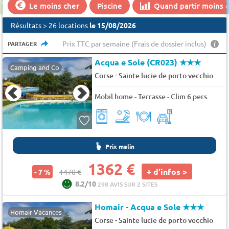
Le moins cher
Piscine
Quand partir moins ch
Résultats > 26 locations
le 15/08/2026
Prix TTC par semaine (Frais de dossier inclus)
PARTAGER
Acqua e Sole (CR023)
★★★
Camping and Co
-
Corse
Sainte lucie de porto vecchio
Mobil home - Terrasse - Clim 6 pers.
Prix malin
1362 €
+ d'infos >
- 7 %
1470 €
8.2/10
298 AVIS SUR 2 SITES
Homair - Acqua e Sole
★★★
Homair Vacances
-
Corse
Sainte lucie de porto vecchio