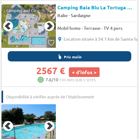
Camping Baia Blu La Tortuga
★★
Camping and Co
-
Italie
Sardaigne
Mobil home - Terrasse - TV 4 pers.
Location située à 54.1 km de Sainte lu
Prix malin
2567 €
+ d'infos >
7.6/10
130 AVIS SUR 5 SITES
Disponibilité à vérifier auprès de l'établissement