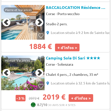
BACCALOCATION Résidence Mina
Pierre et Vacances
-
Corse
Porto vecchio
Studio 2 pers.
Location située à 9.2 km de Sainte luc
1884 €
+ d'infos >
Camping Sole Di Sari
★★★★
Homair Vacances
-
Corse
Solenzara
Chalet 4 pers., 2 chambres, 35 m²
Location située à 32.5 km de Sainte lu
2019 €
+ d'infos >
- 3 %
2072 €
8.7/10
30 AVIS SUR 4 SITES