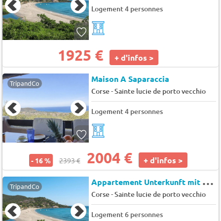
Logement 4 personnes
1925 €
+ d'infos >
Maison A Saparaccia
TripandCo
-
Corse
Sainte lucie de porto vecchio
Logement 4 personnes
2004 €
+ d'infos >
- 16 %
2393 €
A
ppartement Unterkunft mit Terrasse, Klimaanlage. Schwimmbad
TripandCo
-
Corse
Sainte lucie de porto vecchio
Logement 6 personnes