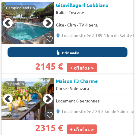
Gitavillage Il Gabbiano
Camping and Co
-
Italie
Toscane
Gîte - Clim - TV 4 pers.
Location située à 189.1 km de Sainte 
Prix malin
2145 €
+ d'infos >
Maison F3 Charme
TripandCo
-
Corse
Solenzara
Logement 6 personnes
Location située à 24.3 km de Sainte lu
2315 €
+ d'infos >