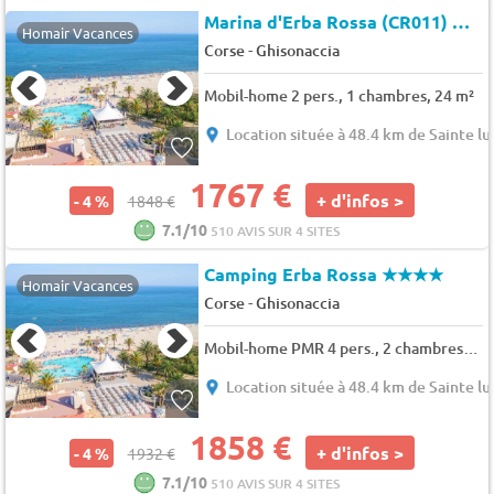
Marina d'Erba Rossa (CR011)
★★
Homair Vacances
-
Corse
Ghisonaccia
Mobil-home 2 pers., 1 chambres, 24 m²
Location située à 48.4 km de Sainte lu
1767 €
+ d'infos >
- 4 %
1848 €
7.1/10
510 AVIS SUR 4 SITES
Camping Erba Rossa
★★★★
Homair Vacances
-
Corse
Ghisonaccia
Mobil-home PMR 4 pers., 2 chambres, 34 m² - 36 m²
Location située à 48.4 km de Sainte lu
1858 €
+ d'infos >
- 4 %
1932 €
7.1/10
510 AVIS SUR 4 SITES