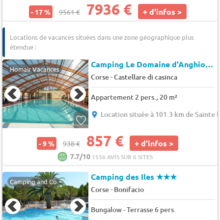
7936 €
+ d'infos >
- 17 %
9561 €
Locations de vacances situées dans une zone géographique plus
étendue :
Camping Le Domaine d'Anghione *
Homair Vacances
-
Corse
Castellare di casinca
Appartement 2 pers., 20 m²
Location située à 101.3 km de Sainte 
857 €
+ d'infos >
- 9 %
938 €
7.7/10
1556 AVIS SUR 6 SITES
Camping des Iles
★★★
Camping and Co
-
Corse
Bonifacio
Bungalow - Terrasse 6 pers.