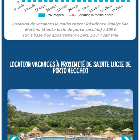
0
29 août
07 nove.
26 sept.
05 déce.
15 août
24 octo.
12 sept.
21 nove.
10 octo.
19 déce.
Prix moyen
Location la moins chère
Location de vacances la moins chère : Résidence Odalys San
Martinu (Sainte lucie de porto vecchio) > 305 €
sur la base d'un appartement 4 pers. pour 1 semaine
LOCATION VACANCES À PROXIMITÉ DE SAINTE LUCIE DE
PORTO VECCHIO