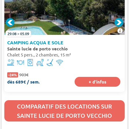
29.08 > 05.09
CAMPING ACQUA E SOLE
Sainte lucie de porto vecchio
Chalet 5 pers., 2 chambres, 15 m²
903€
-24%
dès 689€ / sem.
+ d'infos
COMPARATIF DES LOCATIONS SUR
SAINTE LUCIE DE PORTO VECCHIO