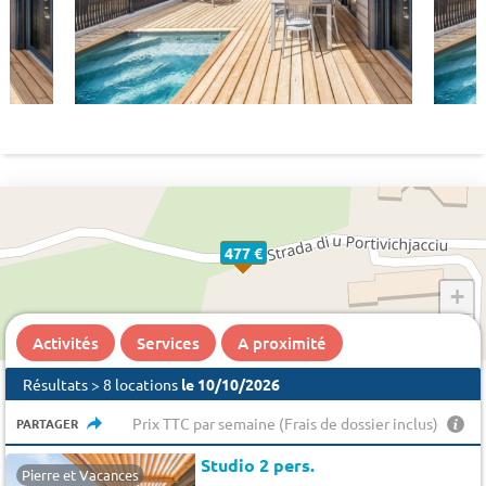
477 €
+
−
Activités
Services
A proximité
Résultats > 8 locations
le 10/10/2026
Prix TTC par semaine (Frais de dossier inclus)
PARTAGER
Studio 2 pers.
Pierre et Vacances