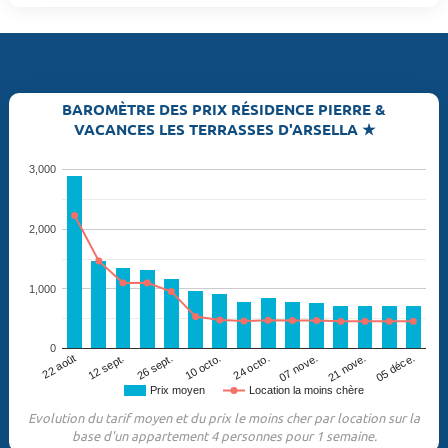
BAROMÈTRE DES PRIX RÉSIDENCE PIERRE &
VACANCES LES TERRASSES D'ARSELLA ★
3,000
2,000
1,000
0
12 sept.
21 nove.
10 octo.
22 août
07 nove.
26 sept.
05 déce.
24 octo.
Prix moyen
Location la moins chère
Evolution du tarif moyen et du prix le moins cher par location sur la
base d'un appartement 4 personnes pour 1 semaine.