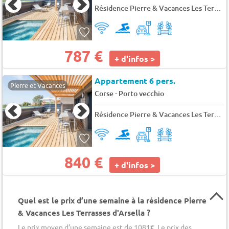
Résidence Pierre & Vacances Les Terrasses d'Arsella
787 €
+ d'infos >
Appartement 6 pers.
Pierre et Vacances
-
Corse
Porto vecchio
Résidence Pierre & Vacances Les Terrasses d'Arsella
840 €
+ d'infos >
Quel est le prix d’une semaine à la résidence Pierre
& Vacances Les Terrasses d'Arsella ?
Le prix moyen d’une semaine est de 1081€. Le prix des