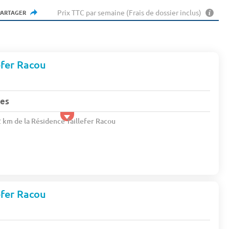
Prix TTC par semaine (Frais de dossier inclus)
PARTAGER
efer Racou
nes
2 km de la Résidence Taillefer Racou
efer Racou