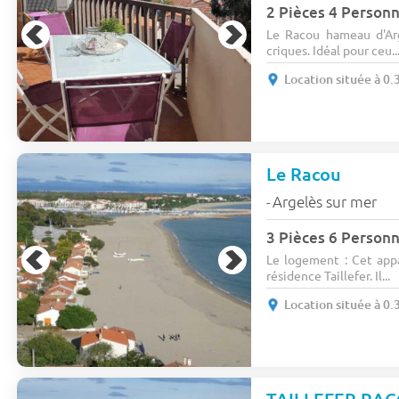
2 Pièces 4 Person
Le Racou hameau d'Arg
criques. Idéal pour ceu..
Location située à 0.
Le Racou
Argelès sur mer
-
3 Pièces 6 Person
Le logement : Cet appa
résidence Taillefer. Il...
Location située à 0.