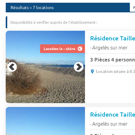
Résultats > 7 locations
Disponibilité à vérifier auprès de l'établissement :
Résidence Taill
Argelès sur mer
-
Location la - chère
3 Pièces 4 person
Location située à 0.
Résidence Taill
Argelès sur mer
-