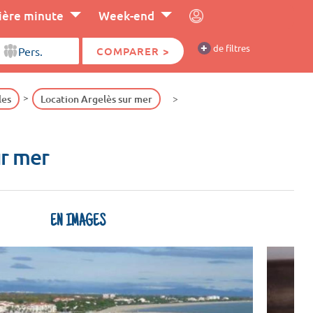
ière minute
Week-end
+
de filtres
COMPARER >
les
Location Argelès sur mer
ur mer
EN IMAGES