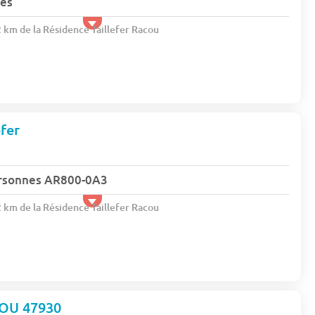
nes
2 km de la Résidence Taillefer Racou
efer
rsonnes AR800-0A3
2 km de la Résidence Taillefer Racou
OU 47930