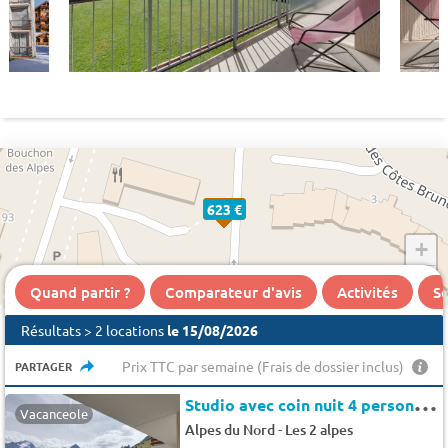
623 €
+
−
Quand partir ?
Comparateur d'avis
Activités
Se
Résultats > 2 locations
le 15/08/2026
Prix TTC par semaine (Frais de dossier inclus)
PARTAGER
S
tudio avec coin nuit 4 personnes
Vacanceole
-
Alpes du Nord
Les 2 alpes