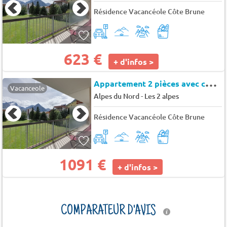
Résidence Vacancéole Côte Brune
623 €
+ d'infos >
A
ppartement 2 pièces avec coin nuit 6 personnes
Vacanceole
-
Alpes du Nord
Les 2 alpes
Résidence Vacancéole Côte Brune
1091 €
+ d'infos >
COMPARATEUR D'AVIS