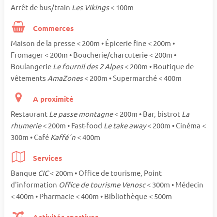
Arrêt de bus/train
Les Vikings
< 100m
Commerces
Maison de la presse < 200m • Épicerie fine < 200m •
Fromager < 200m • Boucherie/charcuterie < 200m •
Boulangerie
Le fournil des 2 Alpes
< 200m • Boutique de
vêtements
AmaZones
< 200m • Supermarché < 400m
A proximité
Restaurant
Le passe montagne
< 200m • Bar, bistrot
La
rhumerie
< 200m • Fast-food
Le take away
< 200m • Cinéma <
300m • Café
Kaffé´n
< 400m
Services
Banque
CIC
< 200m • Office de tourisme, Point
d'information
Office de tourisme Venosc
< 300m • Médecin
< 400m • Pharmacie < 400m • Bibliothèque < 500m