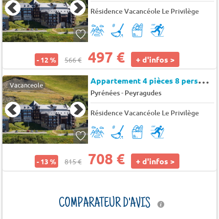
Résidence Vacancéole Le Privilège
497 €
+ d'infos >
- 12 %
566 €
A
ppartement 4 pièces 8 personnes
Vacanceole
-
Pyrénées
Peyragudes
Résidence Vacancéole Le Privilège
708 €
+ d'infos >
- 13 %
815 €
COMPARATEUR D'AVIS