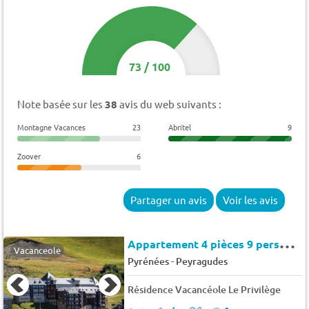
73
/
100
Note basée sur les
38
avis du web suivants :
Montagne Vacances
23
Abritel
9
Zoover
6
Partager un avis
Voir les avis
A
ppartement 4 pièces 9 personnes
Vacanceole
-
Pyrénées
Peyragudes
Résidence Vacancéole Le Privilège