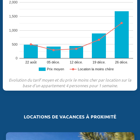
2,000
1,500
1,000
500
0
22 août
05 déce.
12 déce.
19 déce.
26 déce.
Prix moyen
Location la moins chère
Evolution du tarif moyen et du prix le moins cher par location sur la
base d'un appartement 4 personnes pour 1 semaine.
LOCATIONS DE VACANCES À PROXIMITÉ