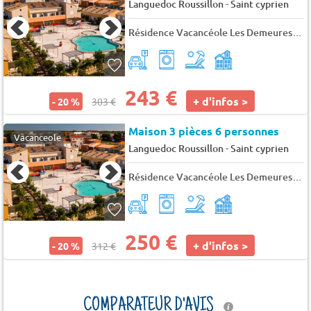
-
Languedoc Roussillon
Saint cyprien
Résidence Vacancéole Les Demeures Torrellanes
243 €
+ d'infos >
- 20 %
303 €
Maison 3 pièces 6 personnes
Vacanceole
-
Languedoc Roussillon
Saint cyprien
Résidence Vacancéole Les Demeures Torrellanes
250 €
+ d'infos >
- 20 %
312 €
COMPARATEUR D'AVIS