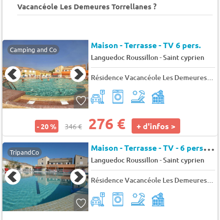
Vacancéole Les Demeures Torrellanes ?
Maison - Terrasse - TV 6 pers.
Camping and Co
-
Languedoc Roussillon
Saint cyprien
Résidence Vacancéole Les Demeures Torrellanes
276 €
+ d'infos >
- 20 %
346 €
M
aison - Terrasse - TV - 6 pers. - 43m2 - Animaux admis
TripandCo
-
Languedoc Roussillon
Saint cyprien
Résidence Vacancéole Les Demeures Torrellanes