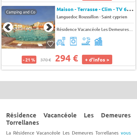
M
aison - Terrasse - Clim - TV 6 pers.
Camping and Co
-
Languedoc Roussillon
Saint cyprien
Résidence Vacancéole Les Demeures Torrellanes
294 €
+ d'infos >
- 21 %
370 €
Résidence Vacancéole Les Demeures
Torrellanes
La Résidence Vacancéole Les Demeures Torrellanes
vous