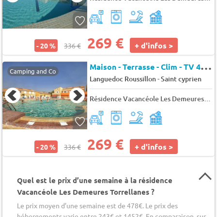
269 €
+ d'infos >
- 20 %
336 €
M
aison - Terrasse - Clim - TV 4 pers.
Camping and Co
-
Languedoc Roussillon
Saint cyprien
Résidence Vacancéole Les Demeures Torrellanes
269 €
+ d'infos >
- 20 %
336 €
Quel est le prix d’une semaine à la résidence
Vacancéole Les Demeures Torrellanes ?
Le prix moyen d’une semaine est de 478€. Le prix des
hébergements varie entre 243€ et 1452€. En comparaison, sur