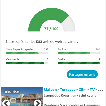
77
/
100
Note basée sur les
583
avis du web suivants :
Mmv Etapes Escapades
285
Booking
284
Vacanceole
13
Goelia
1
Partager un avis
M
aison - Terrasse - Clim - TV - 4 pers. - 34m2 - Animaux admis
TripandCo
-
Languedoc Roussillon
Saint cyprien
Résidence Vacancéole Les Demeures Torrellanes