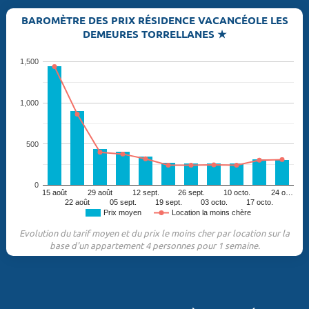
BAROMÈTRE DES PRIX RÉSIDENCE VACANCÉOLE LES
DEMEURES TORRELLANES ★
1,500
1,000
500
0
15 août
29 août
12 sept.
26 sept.
10 octo.
24 o…
22 août
05 sept.
19 sept.
03 octo.
17 octo.
Prix moyen
Location la moins chère
Evolution du tarif moyen et du prix le moins cher par location sur la
base d'un appartement 4 personnes pour 1 semaine.