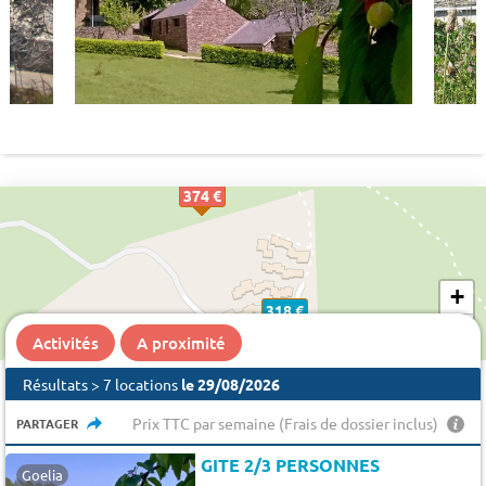
374 €
+
318 €
−
Activités
A proximité
Résultats > 7 locations
le 29/08/2026
Prix TTC par semaine (Frais de dossier inclus)
PARTAGER
GITE 2/3 PERSONNES
Goelia