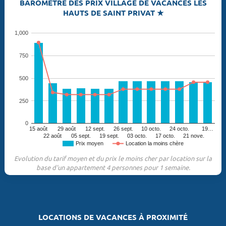
BAROMÈTRE DES PRIX VILLAGE DE VACANCES LES
HAUTS DE SAINT PRIVAT ★
1,000
750
500
250
0
15 août
29 août
12 sept.
26 sept.
10 octo.
24 octo.
19…
22 août
05 sept.
19 sept.
03 octo.
17 octo.
21 nove.
Prix moyen
Location la moins chère
Evolution du tarif moyen et du prix le moins cher par location sur la
base d'un appartement 4 personnes pour 1 semaine.
LOCATIONS DE VACANCES À PROXIMITÉ