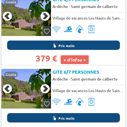
Goelia
-
Ardèche
Saint germain de calberte
Village de vacances Les Hauts de Saint Privat
Prix malin
379 €
+ d'infos >
GITE 6/7 PERSONNES
Goelia
-
Ardèche
Saint germain de calberte
Village de vacances Les Hauts de Saint Privat
Prix malin