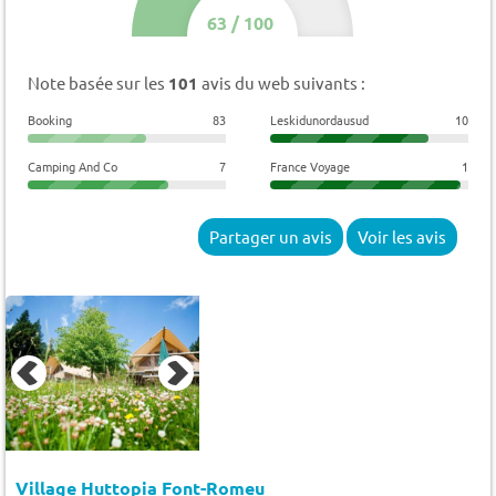
63
/
100
Note basée sur les
101
avis du web suivants :
Booking
83
Leskidunordausud
10
Camping And Co
7
France Voyage
1
Partager un avis
Voir les avis
Village Huttopia Font-Romeu