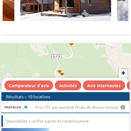
+
−
Comparateur d'avis
Activités
Avis internautes
Résultats > 10 locations
Prix TTC par semaine (Frais de dossier inclus)
PARTAGER
Disponibilité à vérifier auprès de l'établissement :