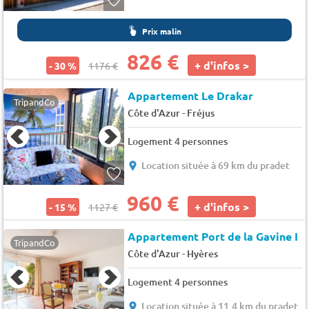
Prix malin
826 €
+ d'infos >
- 30 %
1176 €
Appartement Le Drakar
TripandCo
-
Côte d'Azur
Fréjus
Logement 4 personnes
Location située à 69 km du pradet
960 €
+ d'infos >
- 15 %
1127 €
Appartement Port de la Gavine I
TripandCo
-
Côte d'Azur
Hyères
Logement 4 personnes
Location située à 11.4 km du pradet