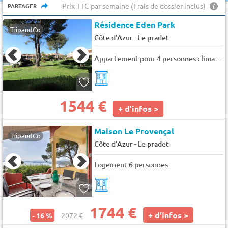
Prix TTC par semaine (Frais de dossier inclus)
PARTAGER
Résidence Eden Park
TripandCo
-
Côte d'Azur
Le pradet
Appartement pour 4 personnes climatisé proche de la mer avec piscine commune au Pradet - 4 pers. - 35m2 - TV
1544 €
+ d'infos >
Maison Le Provençal
TripandCo
-
Côte d'Azur
Le pradet
Logement 6 personnes
1744 €
+ d'infos >
- 16 %
2072 €