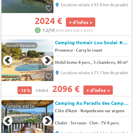
Location située à 93.8 km du pradet
2024 €
+ d'infos >
7.2/10
4099 AVIS SUR 6 SITES
Camping Homair Lou Soulei
★★★★
Homair Vacances
-
Provence
Carry le rouet
Mobil-home 8 pers., 3 chambres, 40 m²
Location située à 75.7 km du pradet
2096 €
+ d'infos >
- 13 %
2408 €
Camping Au Paradis des Campeurs
Camping and Co
-
Côte d'Azur
Roquebrune sur argens
Chalet - Terrasse - Clim - TV 8 pers.