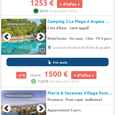
1253 €
+ d'infos >
8/10
75 AVIS SUR 5 SITES
Camping 3 La Plage d Argens
★★
Camping and Co
-
Côte d'Azur
Saint aygulf
Mobil home - Terrasse - Clim - TV 4 pers.
Location située à 66.8 km du pradet
Prix malin
1500 €
+ d'infos >
- 6 %
1603 €
7.3/10
441 AVIS SUR 5 SITES
Pierre & Vacances Village Pont Royal en Provence
Pierre et Vacances
-
Provence
Pont royal - mallemort
Appartement 6 pers.