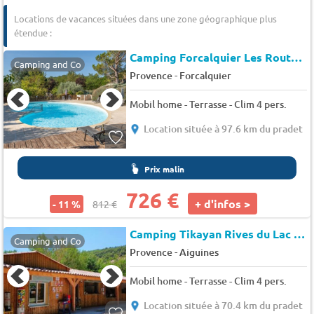
Locations de vacances situées dans une zone géographique plus
étendue :
Camping Forcalquier Les Routes de Provence*
Camping and Co
-
Provence
Forcalquier
Mobil home - Terrasse - Clim 4 pers.
Location située à 97.6 km du pradet
Prix malin
726 €
+ d'infos >
- 11 %
812 €
Camping Tikayan Rives du Lac de Sainte Croix
Camping and Co
-
Provence
Aiguines
Mobil home - Terrasse - Clim 4 pers.
Location située à 70.4 km du pradet