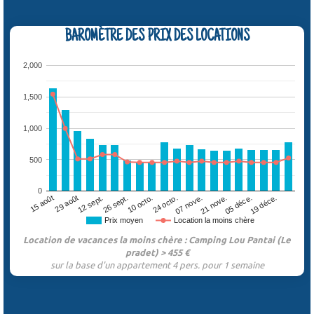
BAROMÈTRE DES PRIX DES LOCATIONS
2,000
1,500
1,000
500
0
29 août
07 nove.
26 sept.
05 déce.
15 août
24 octo.
12 sept.
21 nove.
10 octo.
19 déce.
Prix moyen
Location la moins chère
Location de vacances la moins chère : Camping Lou Pantai (Le
pradet) > 455 €
sur la base d'un appartement 4 pers. pour 1 semaine