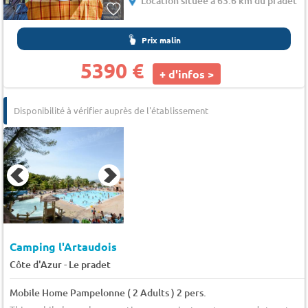
Location située à 63.6 km du pradet
Prix malin
5390 €
+ d'infos >
Disponibilité à vérifier auprès de l'établissement
Camping l'Artaudois
-
Côte d'Azur
Le pradet
Mobile Home Pampelonne ( 2 Adults ) 2 pers.