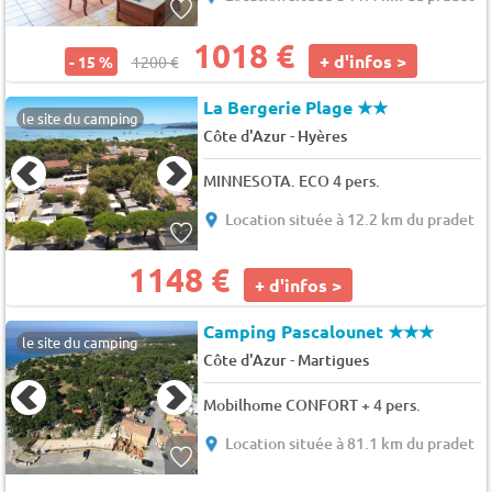
1018 €
+ d'infos >
- 15 %
1200 €
La Bergerie Plage
★★
le site du camping
-
Côte d'Azur
Hyères
MINNESOTA. ECO 4 pers.
Location située à 12.2 km du pradet
1148 €
+ d'infos >
Camping Pascalounet
★★★
le site du camping
-
Côte d'Azur
Martigues
Mobilhome CONFORT + 4 pers.
Location située à 81.1 km du pradet