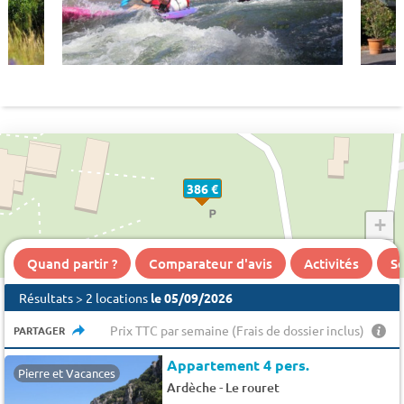
386 €
+
−
Quand partir ?
Comparateur d'avis
Activités
Se
Résultats > 2 locations
le 05/09/2026
Prix TTC par semaine (Frais de dossier inclus)
PARTAGER
Appartement 4 pers.
Pierre et Vacances
-
Ardèche
Le rouret