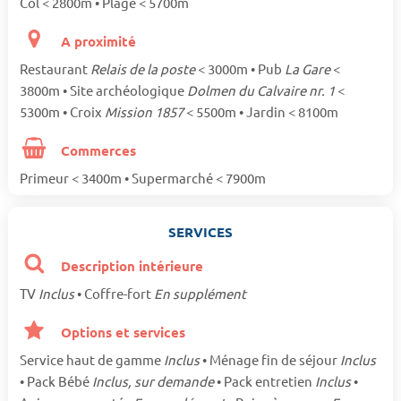
Col < 2800m • Plage < 5700m
A proximité
Restaurant
Relais de la poste
< 3000m • Pub
La Gare
<
3800m • Site archéologique
Dolmen du Calvaire nr. 1
<
5300m • Croix
Mission 1857
< 5500m • Jardin < 8100m
Commerces
Primeur < 3400m • Supermarché < 7900m
SERVICES
Description intérieure
TV
Inclus
• Coffre-fort
En supplément
Options et services
Service haut de gamme
Inclus
• Ménage fin de séjour
Inclus
• Pack Bébé
Inclus, sur demande
• Pack entretien
Inclus
•