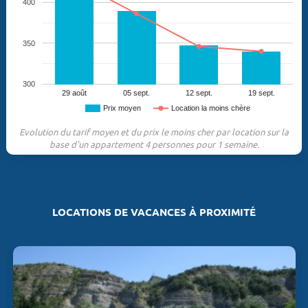
400
350
300
29 août
05 sept.
12 sept.
19 sept.
Prix moyen
Location la moins chère
Evolution du tarif moyen et du prix le moins cher par location sur la
base d'un appartement 4 personnes pour 1 semaine.
LOCATIONS DE VACANCES À PROXIMITÉ