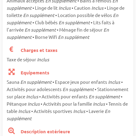
Animaux acceptés
En supplément
• Bains à remous
En
supplément
• Linge de lit
Inclus
• Caution
Inclus
• Linge de
toilette
En supplément
• Location possible de vélos
En
supplément
• Club bébés
En supplément
• Lits faits à
l'arrivée
En supplément
• Ménage fin de séjour
En
supplément
• Borne Wifi
En supplément
Charges et taxes
Taxe de séjour
Inclus
Equipements
Sauna
En supplément
• Espace jeux pour enfants
Inclus
•
Activités pour adolescents
En supplément
• Stationnement
sur place
Inclus
• Activités pour enfants
En supplément
•
Pétanque
Inclus
• Activités pour la famille
Inclus
• Tennis de
table
Inclus
• Activités sportives
Inclus
• Laverie
En
supplément
Description extérieure