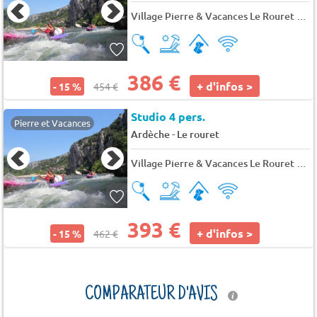
Village Pierre & Vacances Le Rouret
★★
386 €
+ d'infos >
- 15 %
454 €
Studio 4 pers.
Pierre et Vacances
-
Ardèche
Le rouret
Village Pierre & Vacances Le Rouret
★★
393 €
+ d'infos >
- 15 %
462 €
COMPARATEUR D'AVIS