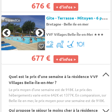
676 €
+ d'infos >
G
îte - Terrasse - Mitoyen - 6 pers. - 35m2
TripandCo
-
Bretagne
Belle ile en mer
VVF Villages Belle-Île-en-Mer
★★★
677 €
+ d'infos >
Quel est le prix d’une semaine à la résidence VVF
Villages Belle-Île-en-Mer ?
Le prix moyen d’une semaine est de 918€. Le prix des
hébergements varie entre 642€ et 1377€. En comparaison, sur
Belle ile en mer, le prix moyen pour une semaine est de 918€.
Qui propose le séjour le moins cher à la résidence