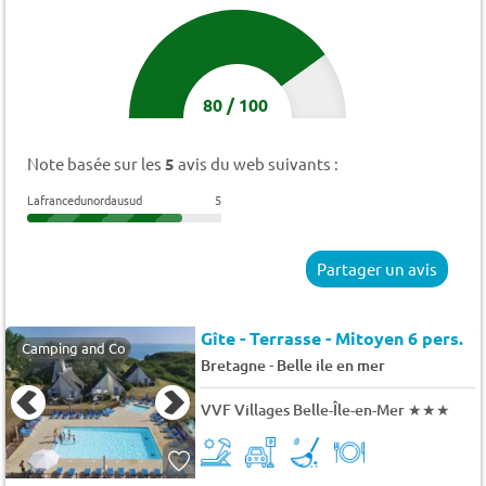
80
/
100
Note basée sur les
5
avis du web suivants :
Lafrancedunordausud
5
Partager un avis
Gîte - Terrasse - Mitoyen 6 pers.
Camping and Co
-
Bretagne
Belle ile en mer
VVF Villages Belle-Île-en-Mer
★★★