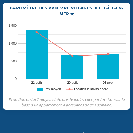
BAROMÈTRE DES PRIX VVF VILLAGES BELLE-ÎLE-EN-
MER ★
1,500
1,000
500
0
22 août
29 août
05 sept.
Prix moyen
Location la moins chère
Evolution du tarif moyen et du prix le moins cher par location sur la
base d'un appartement 4 personnes pour 1 semaine.