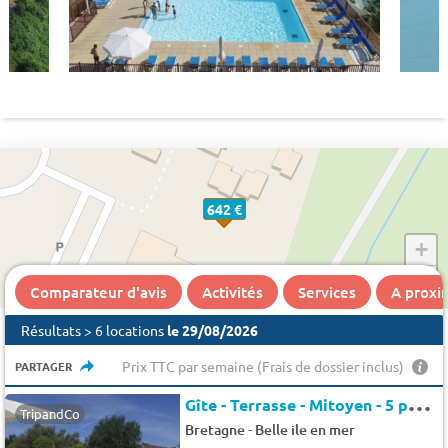
642 €
+
−
Comparateur d'avis
Activités
Services
A proxi
Résultats > 6 locations
le 29/08/2026
Prix TTC par semaine (Frais de dossier inclus)
PARTAGER
G
îte - Terrasse - Mitoyen - 5 pers. - 35m2
TripandCo
-
Bretagne
Belle ile en mer