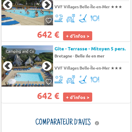
VVF Villages Belle-Île-en-Mer
★★★
642 €
+ d'infos >
Gîte - Terrasse - Mitoyen 5 pers.
Camping and Co
-
Bretagne
Belle ile en mer
VVF Villages Belle-Île-en-Mer
★★★
642 €
+ d'infos >
COMPARATEUR D'AVIS