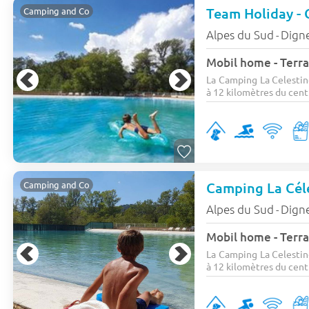
Team Holiday -
Camping and Co
Alpes du Sud
Digne
-
Mobil home - Terras
La Camping La Celestin
à 12 kilomètres du centr
Camping La Cél
Camping and Co
Alpes du Sud
Digne
-
Mobil home - Terra
La Camping La Celestin
à 12 kilomètres du centr