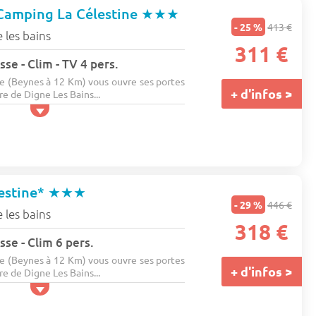
 Camping La Célestine
★★★
- 25 %
413 €
 les bains
311 €
se - Clim - TV 4 pers.
e (Beynes à 12 Km) vous ouvre ses portes
+ d'infos >
e de Digne Les Bains...
estine*
★★★
- 29 %
446 €
 les bains
318 €
sse - Clim 6 pers.
e (Beynes à 12 Km) vous ouvre ses portes
+ d'infos >
e de Digne Les Bains...