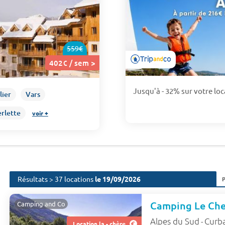
559€
402€ / sem >
Jusqu'à - 32% sur votre loc
lier
Vars
rlette
voir +
Résultats > 37 locations
le 19/09/2026
Camping Le Che
Camping and Co
Alpes du Sud
Curb
-
Location la - chère