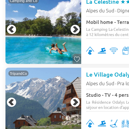
La Célestine
★
Camping and Co
Alpes du Sud
Digne
-
Mobil home - Terras
La Camping La Celestin
à 12 kilomètres du centr
Le Village Odal
TripandCo
Alpes du Sud
Pra l
-
Studio - TV - 4 pe
La Résidence Odalys L
séjour en location d’app.