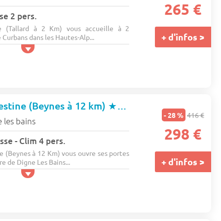
265 €
se 2 pers.
 (Tallard à 2 Km) vous accueille à 2
+ d'infos >
 Curbans dans les Hautes-Alp...
estine (Beynes à 12 km)
★★★
- 28 %
416 €
 les bains
298 €
sse - Clim 4 pers.
e (Beynes à 12 Km) vous ouvre ses portes
+ d'infos >
e de Digne Les Bains...