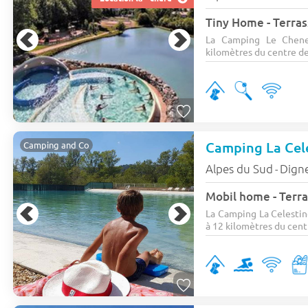
Tiny Home - Terras
La Camping Le Chene
kilomètres du centre de
Camping La Cel
Camping and Co
Alpes du Sud
Digne
-
Mobil home - Terra
La Camping La Celestin
à 12 kilomètres du centr