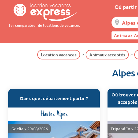
Où partir 
1er comparateur de locations de vacances
Animaux A
Location vacances
Animaux acceptés
Alpes 
Où trouver 
Dans quel département partir ?
acceptés 
Hautes-Alpes
Goelia
> 29/08/2026
TripandCo
> 2