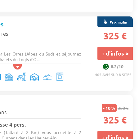
Prix malin
es
rres
325 €
+ d'infos >
ar Les Orres (Alpes du Sud) et séjournez
alets du Logis d'O...
8.2/10
405 AVIS SUR 8 SITES
- 10 %
360 €
ans
325 €
sse 4 pers.
 (Tallard à 2 Km) vous accueille à 2
+ d'infos >
 Curbans dans les Hautes-Alp...