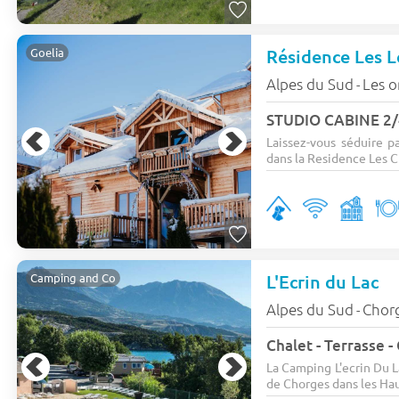
Résidence Les L
Goelia
Alpes du Sud
Les o
-
STUDIO CABINE 2/
Laissez-vous séduire p
dans la Residence Les Ch
L'Ecrin du Lac
Camping and Co
Alpes du Sud
Chor
-
Chalet - Terrasse - 
La Camping L'ecrin Du L
de Chorges dans les Haut