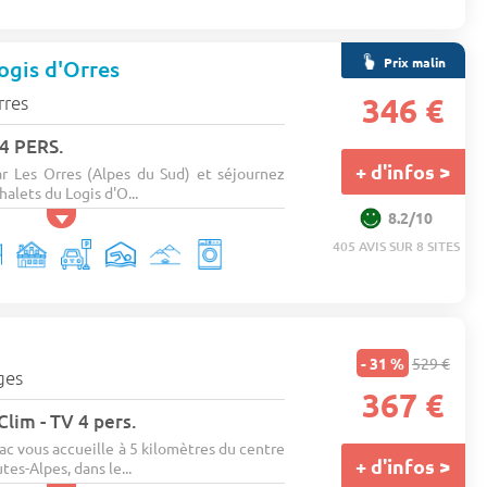
Prix malin
ogis d'Orres
rres
346 €
4 PERS.
+ d'infos >
ar Les Orres (Alpes du Sud) et séjournez
alets du Logis d'O...
8.2/10
405 AVIS SUR 8 SITES
- 31 %
529 €
ges
367 €
Clim - TV 4 pers.
ac vous accueille à 5 kilomètres du centre
+ d'infos >
es-Alpes, dans le...