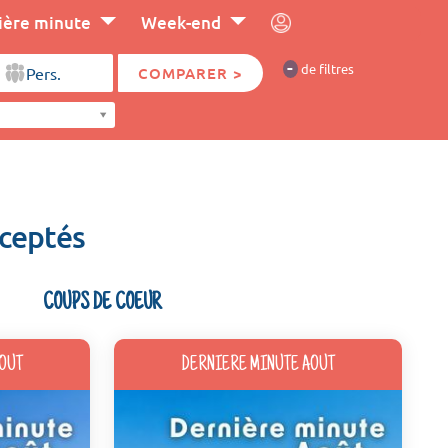
ière minute
Week-end
-
de filtres
COMPARER >
cceptés
COUPS DE COEUR
OUT
DERNIERE MINUTE AOUT