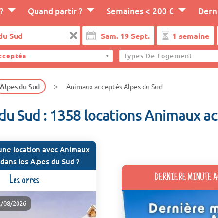
?
Quand partir ?
Semaines < 200 €
Dern
Types De Logement
cceptés
Alpes du Sud
Animaux acceptés Alpes du Sud
du Sud : 1358 locations Animaux a
une location avec Animaux
dans les Alpes du Sud ?
DERNIERE MINUTE A
Les orres
2/08/2026