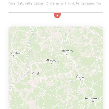
Aire Naturella Casse (Orcières à 1 km), le Camping Au
Blanc Manteau (Manteyer à 10 km) ou le Camping De
Meije (La Grave à 4 km). La location avec les animaux
acceptés la moins chère dans les Alpes du Sud est
actuellement la Résidence Les Toits du Dévoluy (132€
par séjour en arrivant le 14 ). C...