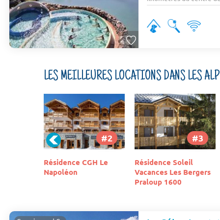
LES MEILLEURES LOCATIONS DANS LES AL
#2
#3
#4
GH Le
Résidence Soleil
Résidence le Portillo
Vacances Les Bergers
Praloup 1600