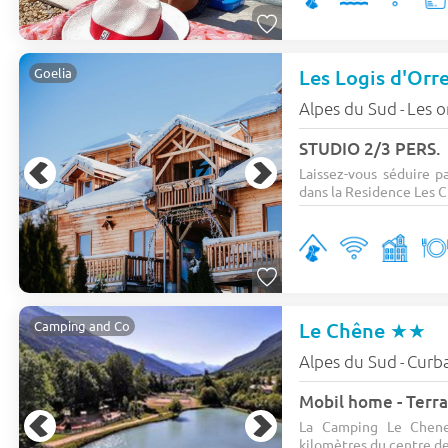
Les Logis d'Orr
Goelia
Alpes du Sud
Les o
-
STUDIO 2/3 PERS.
Laissez-vous séduire p
dans la Residence Les Ch
Le Chêne
★★
Camping and Co
Alpes du Sud
Curb
-
Mobil home - Terra
La Camping Le Chene
kilomètres du centre de