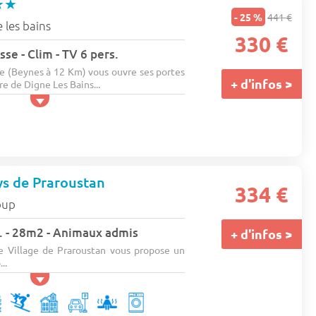
★★
- 25 %
441 €
 les bains
330 €
se - Clim - TV 6 pers.
e (Beynes à 12 Km) vous ouvre ses portes
+ d'infos >
e de Digne Les Bains...
ys de Praroustan
334 €
oup
rs. - 28m2 - Animaux admis
+ d'infos >
e Village de Praroustan vous propose un
..