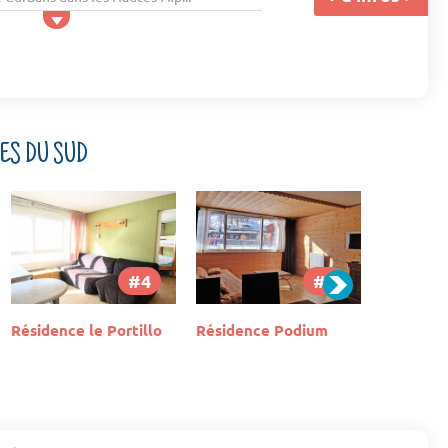
PES DU SUD
#5
#6
Résidence Podium
Résidence La
Résidence
Chamoisière
la Guisa