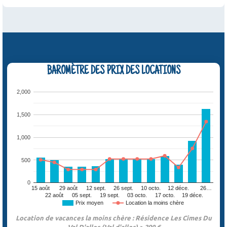
BAROMÈTRE DES PRIX DES LOCATIONS
2,000
1,500
1,000
500
0
15 août
29 août
12 sept.
26 sept.
10 octo.
12 déce.
26…
22 août
05 sept.
19 sept.
03 octo.
17 octo.
19 déce.
Prix moyen
Location la moins chère
Location de vacances la moins chère : Résidence Les Cimes Du
Val D'allos (Val d'allos) > 290 €