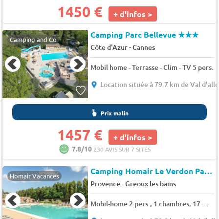
1450 €
+ d'infos >
Camping Parc Bellevue
★★★
Camping and Co
-
Côte d'Azur
Cannes
Mobil home - Terrasse - Clim - TV 5 pers.
Location située à 79.7 km de Val d'allo
Prix malin
1457 €
+ d'infos >
7.8/10
230 AVIS SUR 7 SITES
Camping Homair Le Verdon Parc
Homair Vacances
-
Provence
Greoux les bains
Mobil-home 2 pers., 1 chambres, 17 m² - 20 m²