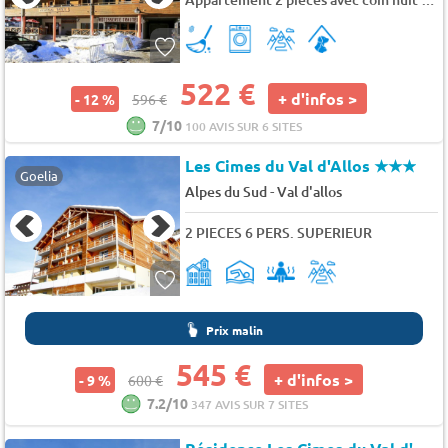
522 €
+ d'infos >
- 12 %
596 €
7/10
100 AVIS SUR 6 SITES
Les Cimes du Val d'Allos
★★★
Goelia
-
Alpes du Sud
Val d'allos
2 PIECES 6 PERS. SUPERIEUR
Prix malin
545 €
+ d'infos >
- 9 %
600 €
7.2/10
347 AVIS SUR 7 SITES