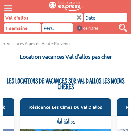
+
de filtres
Vacances Alpes de Haute-Provence
Location vacances Val d'allos pas cher
LES LOCATIONS DE VACANCES SUR VAL D'ALLOS LES MOINS
CHÈRES
ark
Résidence Les Cimes Du Val D'allos
Ré
Val d'allos