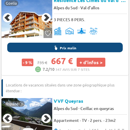
Résidence Les Cimes du Val d' Allos
Goelia
-
Alpes du Sud
Val d'allos
3 PIECES 8 PERS.
Prix malin
667 €
+ d'infos >
- 9 %
735 €
7.2/10
347 AVIS SUR 7 SITES
Locations de vacances situées dans une zone géographique plus
étendue :
VVF Queyras
TripandCo
-
Alpes du Sud
Ceillac en queyras
Appartement - TV - 2 pers. - 23m2