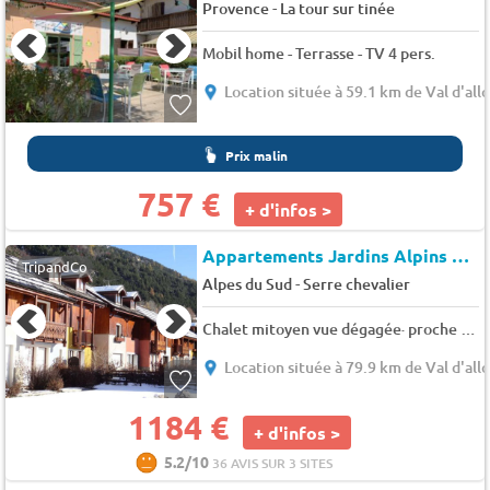
-
Provence
La tour sur tinée
Mobil home - Terrasse - TV 4 pers.
Location située à 59.1 km de Val d'allo
Prix malin
757 €
+ d'infos >
Appartements Jardins Alpins 35747
TripandCo
-
Alpes du Sud
Serre chevalier
Chalet mitoyen vue dégagée· proche pistes et base loisirs l'été · idéalement situé - 6 pers. - 47m2 - TV - Animaux admis
Location située à 79.9 km de Val d'allo
1184 €
+ d'infos >
5.2/10
36 AVIS SUR 3 SITES