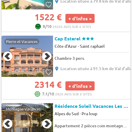
Location située à 79.8 km de Val d'allo
1522 €
+ d'infos >
9/10
29265 AVIS SUR 6 SITES
Cap Esterel
★★★
Pierre et Vacances
-
Côte d'Azur
Saint raphaël
Chambre 3 pers.
Location située à 91.5 km de Val d'allo
2314 €
+ d'infos >
7.1/10
2826 AVIS SUR 6 SITES
Résidence Soleil Vacances Les Bergers Praloup 1600
Montagne Vacances
-
Alpes du Sud
Pra loup
Appartement 2 pièces coin montagne 5 personnes