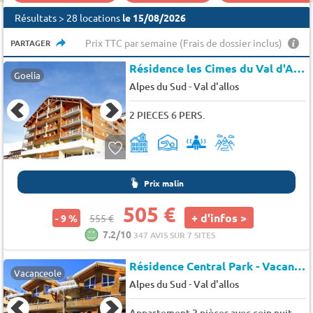
Résultats > 28 locations
le 15/08/2026
Prix TTC par semaine (Frais de dossier inclus)
PARTAGER
Résidence les Cimes du Val d'Allos
Goelia
-
Alpes du Sud
Val d'allos
2 PIECES 6 PERS.
Prix malin
505 €
+ d'infos >
- 9 %
555 €
7.2/10
347 AVIS SUR 7 SITES
Résidence Central Park - Vacancéole
Vacanceole
-
Alpes du Sud
Val d'allos
Appartement 2 pièces avec coin nuit 6 personnes