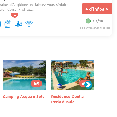
aine d'Anghione et laissez-vous séduire
+ d'infos >
a en Corse. Profitez...
7.7/10
1556 AVIS SUR 6 SITES
#7
#6
Camping Kalliste
Résidence Goélia
Domaine 
Perla d'Isula