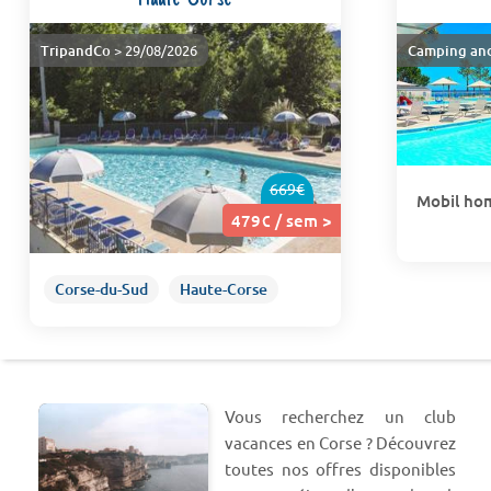
TripandCo
> 29/08/2026
Camping an
669€
Mobil hom
479€ / sem >
Corse-du-Sud
Haute-Corse
Vous recherchez un club
vacances en Corse ? Découvrez
toutes nos offres disponibles