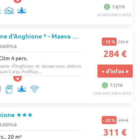
7.8/10
62 AVIS SUR 2 SITES
Camping Domaine d'Anghione * - Maeva Camping
★★★
- 15 %
336 €
 casinca
284 €
 Clim 4 pers.
aine d'Anghione et laissez-vous séduire
+ d'infos >
a en Corse. Profitez...
7.7/10
1556 AVIS SUR 6 SITES
hione
★★★
- 22 %
399 €
 casinca
311 €
s., 20 m²