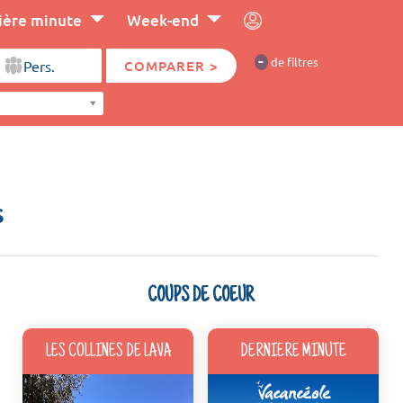
ière minute
Week-end
-
de filtres
COMPARER >
s
COUPS DE COEUR
LES COLLINES DE LAVA
DERNIERE MINUTE