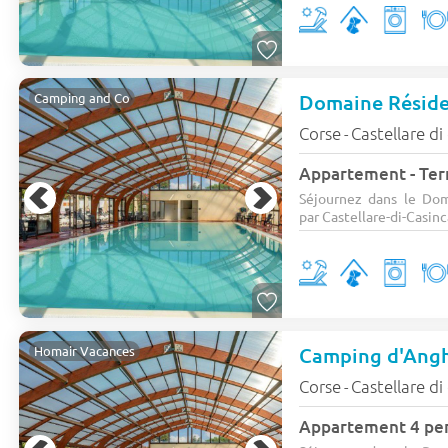
Camping and Co
Corse
Castellare di
-
Appartement - Terr
Séjournez dans le Dom
par Castellare-di-Casinc
Camping d'Ang
Homair Vacances
Corse
Castellare di
-
Appartement 4 pers