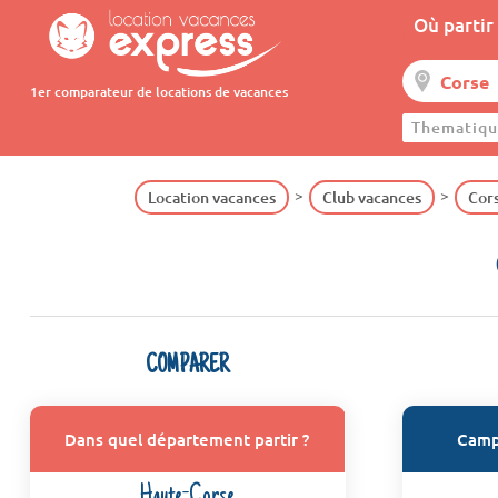
Où partir 
1er comparateur de locations de vacances
Thematiqu
Location vacances
Club vacances
Cor
COMPARER
Dans quel département partir ?
Camp
Haute-Corse