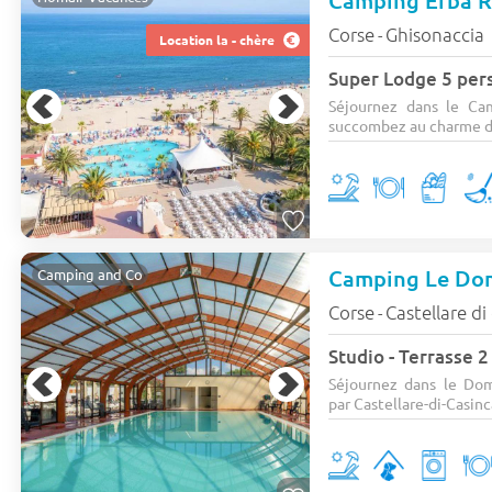
Camping Erba 
Corse
Ghisonaccia
-
Location la - chère
Super Lodge 5 pers
Séjournez dans le Ca
succombez au charme de
Camping Le Do
Camping and Co
Corse
Castellare di
-
Studio - Terrasse 2
Séjournez dans le Dom
par Castellare-di-Casinc