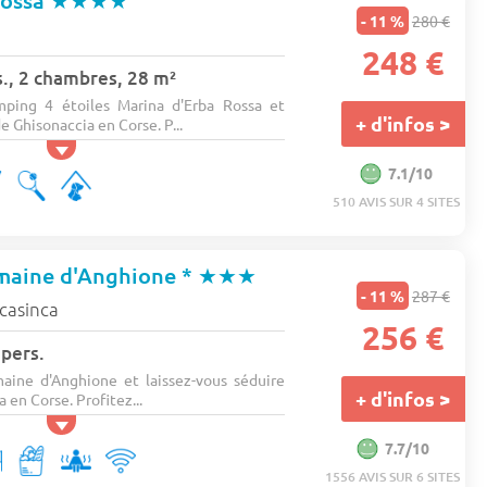
Rossa
★★★★
- 11 %
280 €
248 €
., 2 chambres, 28 m²
mping 4 étoiles Marina d'Erba Rossa et
+ d'infos >
 Ghisonaccia en Corse. P...
7.1/10
510 AVIS SUR 4 SITES
maine d'Anghione *
★★★
- 11 %
287 €
 casinca
256 €
 pers.
aine d'Anghione et laissez-vous séduire
+ d'infos >
a en Corse. Profitez...
7.7/10
1556 AVIS SUR 6 SITES