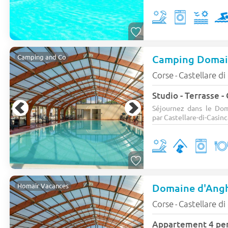
Camping and Co
Corse
Castellare di
-
Studio - Terrasse -
Séjournez dans le Dom
par Castellare-di-Casinc
Domaine d'Ang
Homair Vacances
Corse
Castellare di
-
Appartement 4 per