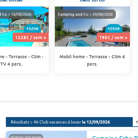
d Co
> 16/08/2026
Camping and Co
> 29/08/2026
1520€
1050€
1228€ / sem >
795€ / sem >
e - Terrasse - Clim -
Mobil home - Terrasse - Clim 6
TV 4 pers.
pers.
Résultats > 46 Club vacances à louer
le 12/09/2026
Homair Vacances