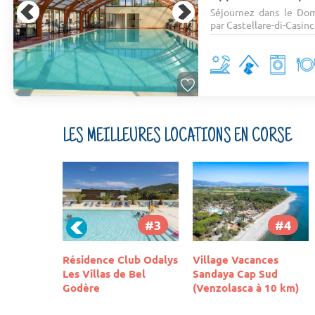
Séjournez dans le Dom
par Castellare-di-Casinc
LES MEILLEURES LOCATIONS EN CORSE
#3
#4
#5
ub Odalys
Village Vacances
Camping Acqua e Sole
 Bel
Sandaya Cap Sud
(Venzolasca à 10 km)