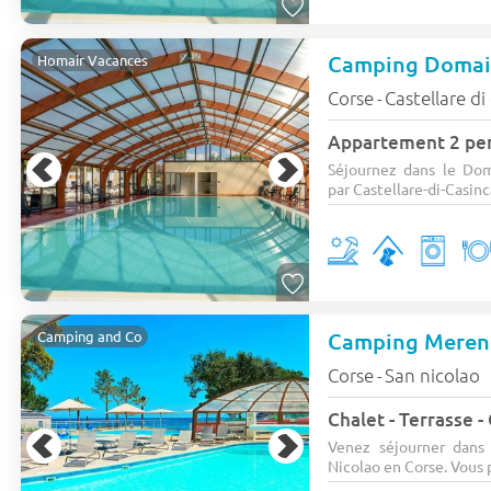
Camping Domai
Homair Vacances
Corse
Castellare di
-
Appartement 2 per
Séjournez dans le Dom
par Castellare-di-Casinc
Camping Meren
Camping and Co
Corse
San nicolao
-
Chalet - Terrasse -
Venez séjourner dans 
Nicolao en Corse. Vous p