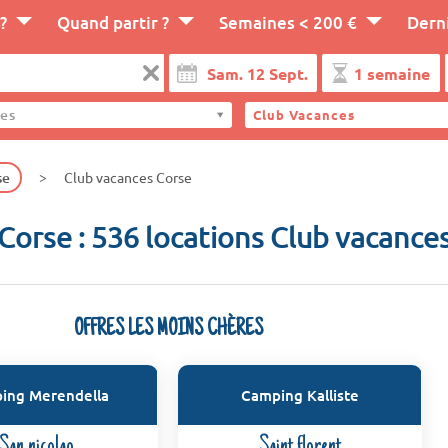
?
Quand partir ?
Semaines < 200 €
Dern
es
Club Vacances
se
Club vacances Corse
Corse : 536 locations Club vacance
OFFRES LES MOINS CHÈRES
ing Merendella
Camping Kalliste
San nicolao
Saint florent