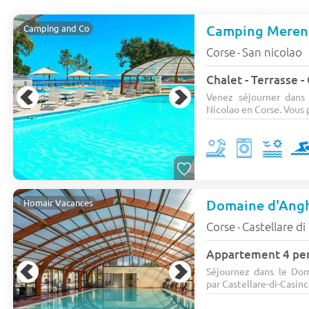
Camping Meren
Camping and Co
Corse
San nicolao
-
Chalet - Terrasse - 
Venez séjourner dans 
Nicolao en Corse. Vous p
Domaine d'Ang
Homair Vacances
Corse
Castellare di
-
Appartement 4 per
Séjournez dans le Dom
par Castellare-di-Casinc