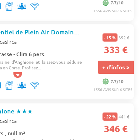
7.7/10
1556 AVIS SUR 6 SITES
Domaine Résidentiel de Plein Air Domaine D'Anghione
★★★
- 15 %
392 €
 casinca
333 €
asse - Clim 6 pers.
aine d'Anghione et laissez-vous séduire
+ d'infos >
a en Corse. Profitez...
7.7/10
1556 AVIS SUR 6 SITES
hione
★★★
- 22 %
441 €
 casinca
346 €
., null m²