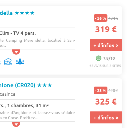
della
★★★★
- 26 %
434 €
319 €
Clim - TV 4 pers.
le Camping Merendella, localisé à San-
+ d'infos >
o...
7.8/10
62 AVIS SUR 2 SITES
hione (CR020)
★★★
- 23 %
420 €
 casinca
325 €
s., 1 chambres, 31 m²
aine d'Anghione et laissez-vous séduire
+ d'infos >
a en Corse. Profitez...