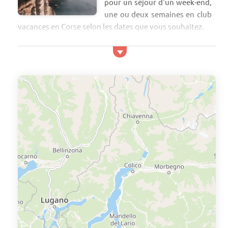
pour un séjour d'un week-end,
une ou deux semaines en club
vacances en Corse selon les dates que vous souhaitez.
Votre club vacances en Corse
En club vacances, vous trouvez de quoi faire ! Activités
(piscines, parcs aquatiques avec toboggans et/ou
pataugeoire, ou animations ludiques et festives pour
petits et grands au ...