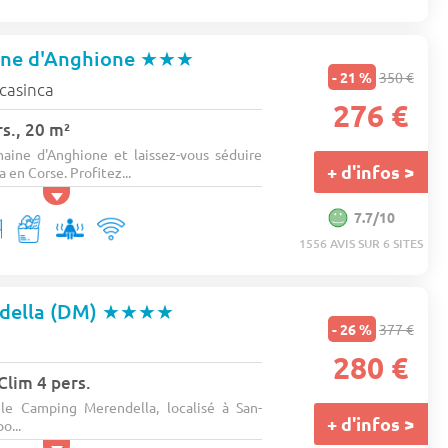
ne d'Anghione
★★★
- 21 %
350 €
 casinca
276 €
s., 20 m²
aine d'Anghione et laissez-vous séduire
+ d'infos >
a en Corse. Profitez...
7.7/10
1556 AVIS SUR 6 SITES
della (DM)
★★★★
- 26 %
377 €
280 €
 Clim 4 pers.
le Camping Merendella, localisé à San-
+ d'infos >
o...