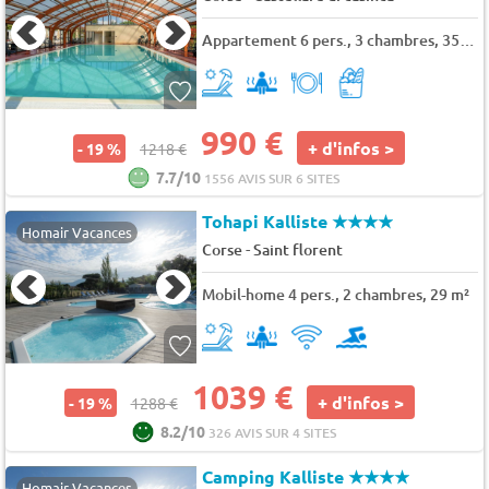
Appartement 6 pers., 3 chambres, 35 m²
990 €
+ d'infos >
- 19 %
1218 €
7.7/10
1556 AVIS SUR 6 SITES
Tohapi Kalliste
★★★★
Homair Vacances
-
Corse
Saint florent
Mobil-home 4 pers., 2 chambres, 29 m²
1039 €
+ d'infos >
- 19 %
1288 €
8.2/10
326 AVIS SUR 4 SITES
Camping Kalliste
★★★★
Homair Vacances