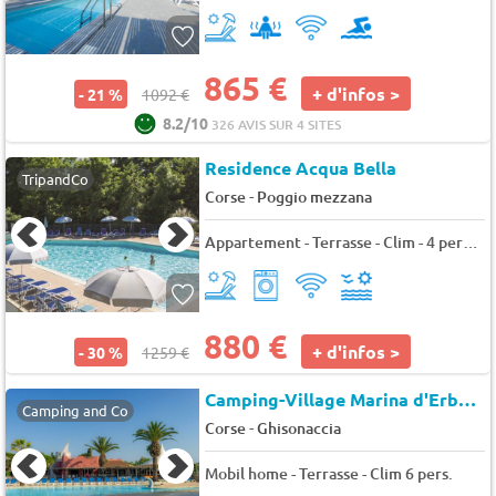
865 €
+ d'infos >
- 21 %
1092 €
8.2/10
326 AVIS SUR 4 SITES
Residence Acqua Bella
TripandCo
-
Corse
Poggio mezzana
Appartement - Terrasse - Clim - 4 pers. - 31m2
880 €
+ d'infos >
- 30 %
1259 €
Camping-Village Marina d'Erba Rossa (4164)
Camping and Co
-
Corse
Ghisonaccia
Mobil home - Terrasse - Clim 6 pers.