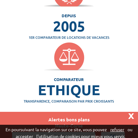
DEPUIS
2005
1ER COMPARATEUR DE LOCATIONS DE VACANCES
COMPARATEUR
ETHIQUE
TRANSPARENCE, COMPARAISON PAR PRIX CROISSANTS
x
Alertes bons plans
Haute-Corse
Vivaweb SARL - RCS Créteil n°790 591 572
En poursuivant la navigation sur ce site, vous pouvez
refuser
ou
"
accepter
l'utilisation de cookies pour mieux vous servir.