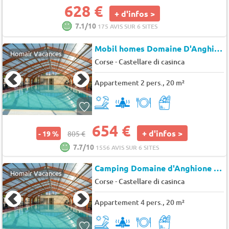
628 €
+ d'infos >
7.1/10
175 AVIS SUR 6 SITES
Mobil homes Domaine D'Anghione
Homair Vacances
-
Corse
Castellare di casinca
Appartement 2 pers., 20 m²
654 €
+ d'infos >
- 19 %
805 €
7.7/10
1556 AVIS SUR 6 SITES
Camping Domaine d'Anghione (DM)
Homair Vacances
-
Corse
Castellare di casinca
Appartement 4 pers., 20 m²