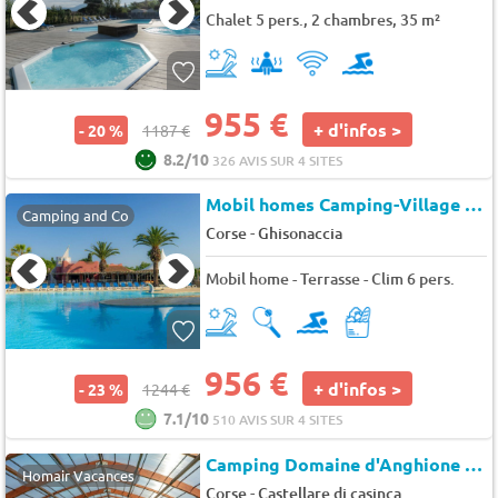
Chalet 5 pers., 2 chambres, 35 m²
955 €
+ d'infos >
- 20 %
1187 €
8.2/10
326 AVIS SUR 4 SITES
Mobil homes Camping-Village Marina d'Erba Ros
Camping and Co
-
Corse
Ghisonaccia
Mobil home - Terrasse - Clim 6 pers.
956 €
+ d'infos >
- 23 %
1244 €
7.1/10
510 AVIS SUR 4 SITES
Camping Domaine d'Anghione * - Maeva Camping
Homair Vacances
-
Corse
Castellare di casinca