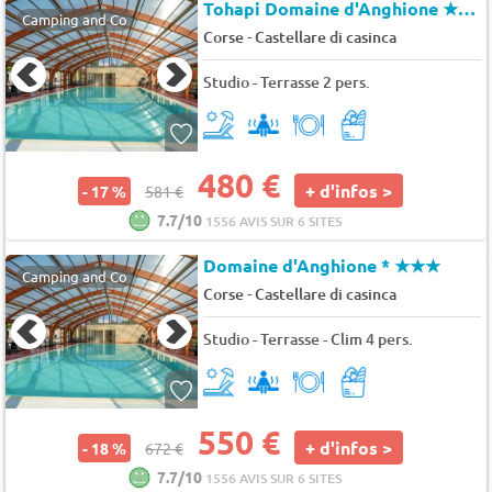
Tohapi Domaine d'Anghione
★★★
Camping and Co
-
Corse
Castellare di casinca
Studio - Terrasse 2 pers.
480 €
+ d'infos >
- 17 %
581 €
7.7/10
1556 AVIS SUR 6 SITES
Domaine d'Anghione *
★★★
Camping and Co
-
Corse
Castellare di casinca
Studio - Terrasse - Clim 4 pers.
550 €
+ d'infos >
- 18 %
672 €
7.7/10
1556 AVIS SUR 6 SITES