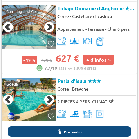
Tohapi Domaine d'Anghione
★★★
Camping and Co
-
Corse
Castellare di casinca
Appartement - Terrasse - Clim 6 pers.
627 €
+ d'infos >
- 19 %
770 €
7.7/10
1556 AVIS SUR 6 SITES
Perla d'Isula
★★★
Goelia
-
Corse
Bravone
2 PIECES 4 PERS. CLIMATISÉ
Prix malin