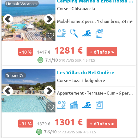
Camping Marina d'Erba Rossa
★★
Homair Vacances
-
Corse
Ghisonaccia
Mobil-home 2 pers., 1 chambres, 24 m²
1281 €
+ d'infos >
- 10 %
1417 €
7.1/10
510 AVIS SUR 4 SITES
Les Villas du Bel Godère
TripandCo
-
Corse
Lozari-belgodere
Appartement - Terrasse - Clim - 6 pers. - 42m2
1301 €
+ d'infos >
- 31 %
1879 €
7.6/10
5173 AVIS SUR 4 SITES