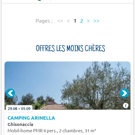
1
Pages :
<<
<
2
>
>>
OFFRES LES MOINS CHÈRES
29.08 > 05.09
CAMPING ARINELLA
Ghisonaccia
Mobil-home PMR 4 pers., 2 chambres, 31 m²