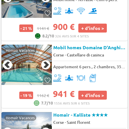
900 €
+ d'infos >
- 21 %
1141 €
8.2/10
326 AVIS SUR 4 SITES
Mobil homes Domaine D'Anghione
Homair Vacances
-
Corse
Castellare di casinca
Appartement 6 pers., 2 chambres, 35 m²
941 €
+ d'infos >
- 19 %
1162 €
7.7/10
1556 AVIS SUR 6 SITES
Homair - Kalliste
★★★★
Homair Vacances
-
Corse
Saint florent