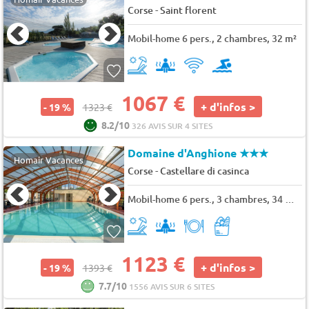
-
Corse
Saint florent
Mobil-home 6 pers., 2 chambres, 32 m²
1067 €
+ d'infos >
- 19 %
1323 €
8.2/10
326 AVIS SUR 4 SITES
Domaine d'Anghione
★★★
Homair Vacances
-
Corse
Castellare di casinca
Mobil-home 6 pers., 3 chambres, 34 m² - 38 m²
1123 €
+ d'infos >
- 19 %
1393 €
7.7/10
1556 AVIS SUR 6 SITES