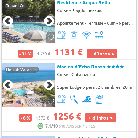
Residence Acqua Bella
TripandCo
-
Corse
Poggio mezzana
Appartement - Terrasse - Clim - 6 pers. - 46m2
1131 €
+ d'infos >
- 31 %
1629 €
Marina d'Erba Rossa
★★★★
Homair Vacances
-
Corse
Ghisonaccia
Super Lodge 5 pers., 2 chambres, 28 m²
1256 €
+ d'infos >
- 8 %
1372 €
7.1/10
510 AVIS SUR 4 SITES