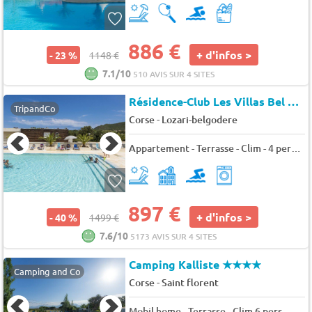
886 €
+ d'infos >
- 23 %
1148 €
7.1/10
510 AVIS SUR 4 SITES
Résidence-Club Les Villas Bel Godère
TripandCo
-
Corse
Lozari-belgodere
Appartement - Terrasse - Clim - 4 pers. - 33m2
897 €
+ d'infos >
- 40 %
1499 €
7.6/10
5173 AVIS SUR 4 SITES
Camping Kalliste
★★★★
Camping and Co
-
Corse
Saint florent
Mobil home - Terrasse - Clim 6 pers.