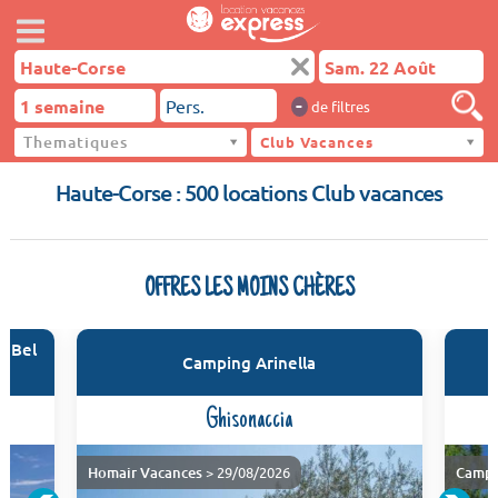
-
de filtres
Thematiques
Haute-Corse
Club Vacances
Haute-Corse : 500 locations Club vacances
OFFRES LES MOINS CHÈRES
e Bel
Camping Arinella
Ghisonaccia
Homair Vacances
> 29/08/2026
Campi