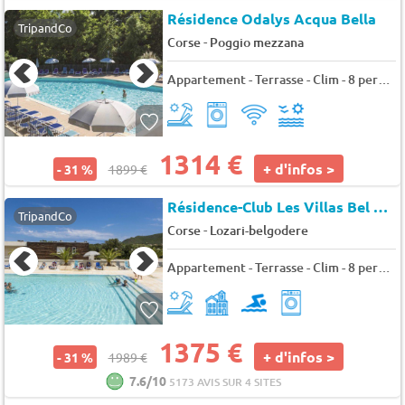
Résidence Odalys Acqua Bella
TripandCo
-
Corse
Poggio mezzana
Appartement - Terrasse - Clim - 8 pers. - 60m2
1314 €
+ d'infos >
- 31 %
1899 €
Résidence-Club Les Villas Bel Godères
TripandCo
-
Corse
Lozari-belgodere
Appartement - Terrasse - Clim - 8 pers. - 67m2
1375 €
+ d'infos >
- 31 %
1989 €
7.6/10
5173 AVIS SUR 4 SITES