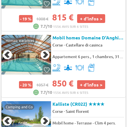
815 €
+ d'infos >
- 19 %
1008 €
7.7/10
1556 AVIS SUR 6 SITES
Mobil homes Domaine D'Anghione
Homair Vacances
-
Corse
Castellare di casinca
Appartement 6 pers., 1 chambres, 31 m²
850 €
+ d'infos >
- 20 %
1057 €
7.7/10
1556 AVIS SUR 6 SITES
Kalliste (CR022)
★★★★
Camping and Co
-
Corse
Saint florent
Mobil home - Terrasse - Clim 4 pers.