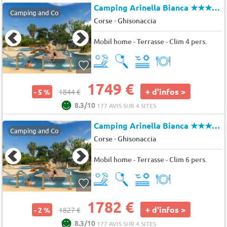
Camping Arinella Bianca
★★★★★
Camping and Co
-
Corse
Ghisonaccia
Mobil home - Terrasse - Clim 4 pers.
1749 €
+ d'infos >
- 5 %
1844 €
8.3/10
177 AVIS SUR 4 SITES
Camping Arinella Bianca
★★★★★
Camping and Co
-
Corse
Ghisonaccia
Mobil home - Terrasse - Clim 6 pers.
1782 €
+ d'infos >
- 2 %
1827 €
8.3/10
177 AVIS SUR 4 SITES