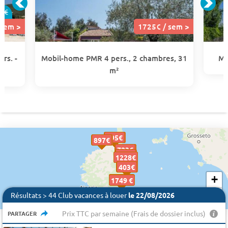
9€
 sem >
1725€ / sem >
rs. -
Mobil-home PMR 4 pers., 2 chambres, 31
Mo
m²
865 €
955 €
795€
795€
897 €
897€
897€
480 €
654 €
723€
723€
880 €
479€
479€
1228€
1228€
1228€
628 €
403€
403€
+
1256 €
1725€
1725€
886 €
516€
516€
1749 €
−
Résultats > 44 Club vacances à louer
le 22/08/2026
Prix TTC par semaine (Frais de dossier inclus)
PARTAGER