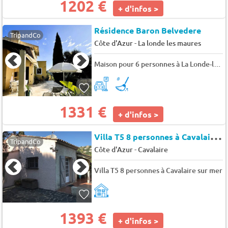
1202 €
+ d'infos >
Résidence Baron Belvedere
TripandCo
-
Côte d'Azur
La londe les maures
Maison pour 6 personnes à La Londe-les-Maures - 6 pers. - 90m2 - TV
1331 €
+ d'infos >
V
illa T5 8 personnes à Cavalaire sur mer
TripandCo
-
Côte d'Azur
Cavalaire
Villa T5 8 personnes à Cavalaire sur mer
1393 €
+ d'infos >