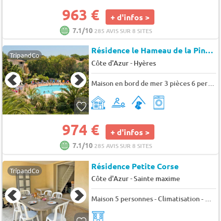
963 €
+ d'infos >
7.1/10
285 AVIS SUR 8 SITES
Résidence le Hameau de la Pinède
TripandCo
-
Côte d'Azur
Hyères
Maison en bord de mer 3 pièces 6 personnes climatisé - Prestige - 6 pers. - 43m2 - TV
974 €
+ d'infos >
7.1/10
285 AVIS SUR 8 SITES
Résidence Petite Corse
TripandCo
-
Côte d'Azur
Sainte maxime
Maison 5 personnes - Climatisation - WiFi - Plage à pied - Nartelle - Sainte Maxime - 5 pers. - 65m2