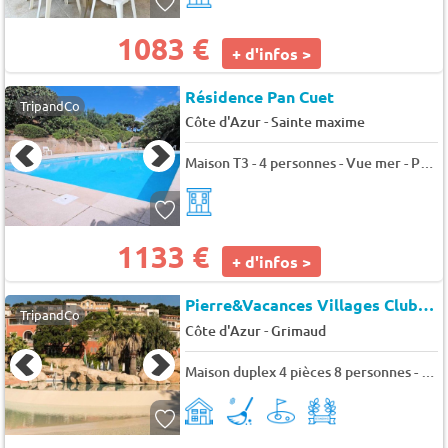
1083 €
+ d'infos >
Résidence Pan Cuet
TripandCo
-
Côte d'Azur
Sainte maxime
Maison T3 - 4 personnes - Vue mer - Piscine résidence - Climatisation - WiFi - Proche plage - Sainte Maxime - 4 pers. - 66m2 - TV
1133 €
+ d'infos >
Pierre&Vacances Villages Clubs Village Club Les Restanques du Golfe de Saint-Tro
TripandCo
-
Côte d'Azur
Grimaud
Maison duplex 4 pièces 8 personnes - Prestige - super Home - 8 pers. - 55m2 - TV