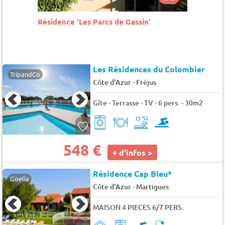
Résidence 'Barbigoua'
Résiden
Les Résidences du Colombier
TripandCo
-
Côte d'Azur
Fréjus
Gîte - Terrasse - TV - 6 pers. - 30m2
548 €
+ d'infos >
Résidence Cap Bleu*
Goelia
-
Côte d'Azur
Martigues
MAISON 4 PIECES 6/7 PERS.