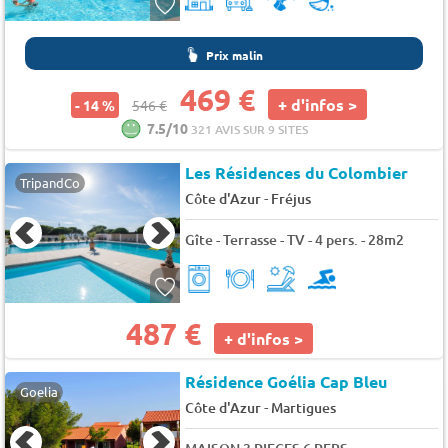
Prix malin
469 €
+ d'infos >
- 14 %
546 €
7.5/10
321 AVIS SUR 9 SITES
Les Résidences du Colombier
TripandCo
-
Côte d'Azur
Fréjus
Gîte - Terrasse - TV - 4 pers. - 28m2
487 €
+ d'infos >
Résidence Goélia Cap Bleu
Goelia
-
Côte d'Azur
Martigues