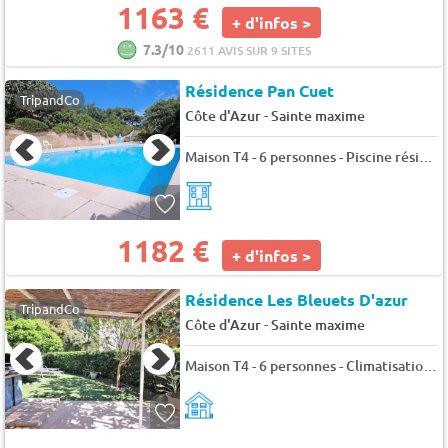
1163 €
+ d'infos >
7.3/10
2611 AVIS SUR 9 SITES
Résidence Pan Cuet
TripandCo
-
Côte d'Azur
Sainte maxime
Maison T4 - 6 personnes - Piscine résidence - Climatisation - WiFi - Sainte Maxime - Classé 3* - 6 pers. - 86m2 - TV
1182 €
+ d'infos >
Résidence Les Bleuets D'azur
TripandCo
-
Côte d'Azur
Sainte maxime
Maison T4 - 6 personnes - Climatisation - WiFi - Jardin - Terrasse - Sainte Maxime - Classé 3* - 6 pers. - 55m2 - TV - Animaux admis