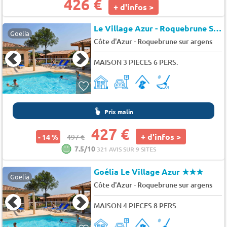
426 €
+ d'infos >
Le Village Azur - Roquebrune Sur Argens
Goelia
-
Côte d'Azur
Roquebrune sur argens
MAISON 3 PIECES 6 PERS.
Prix malin
427 €
+ d'infos >
- 14 %
497 €
7.5/10
321 AVIS SUR 9 SITES
Goélia Le Village Azur
★★★
Goelia
-
Côte d'Azur
Roquebrune sur argens
MAISON 4 PIECES 8 PERS.