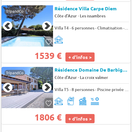
Résidence Villa Carpe Diem
TripandCo
-
Côte d'Azur
Les issambres
Villa T4 - 6 personnes - Climatisation - WiFi - Piscine privée - Plage à pied - Les Issambres - Classée 3* - 6 pers. - 90m2 - TV
1539 €
+ d'infos >
Résidence Domaine De Barbigoua
TripandCo
-
Côte d'Azur
La croix valmer
Villa T5 - 8 personnes - Piscine privée - Vue mer - WiFi - Climatisation - Domaine de Barbigoua - La Croix Valmer - 8 pers. - 147m2 - TV
1806 €
+ d'infos >