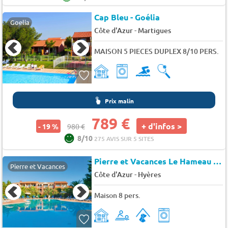
Cap Bleu - Goélia
Goelia
-
Côte d'Azur
Martigues
MAISON 5 PIECES DUPLEX 8/10 PERS.
Prix malin
789 €
+ d'infos >
- 19 %
980 €
8/10
275 AVIS SUR 5 SITES
Pierre et Vacances Le Hameau De La Pinede
Pierre et Vacances
-
Côte d'Azur
Hyères
Maison 8 pers.