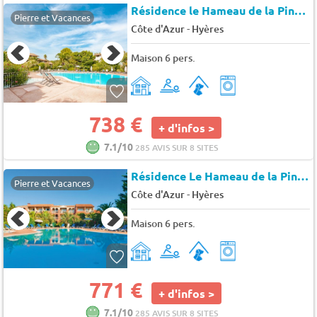
Résidence le Hameau de la Pinède
Pierre et Vacances
-
Côte d'Azur
Hyères
Maison 6 pers.
738 €
+ d'infos >
7.1/10
285 AVIS SUR 8 SITES
Résidence Le Hameau de la Pinède Pierre&Vacances
Pierre et Vacances
-
Côte d'Azur
Hyères
Maison 6 pers.
771 €
+ d'infos >
7.1/10
285 AVIS SUR 8 SITES