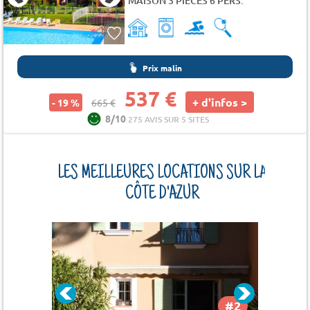
MAISON 3 PIECES 6 PERS.
Prix malin
537 €
+ d'infos >
- 19 %
665 €
8/10
275 AVIS SUR 5 SITES
LES MEILLEURES LOCATIONS SUR LA
CÔTE D'AZUR
#2
#3