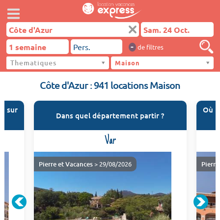
-
de filtres
Thematiques
Côte d'Azur
Maison
Côte d'Azur : 941 locations Maison
n sur
Où t
Dans quel département partir ?
Var
Pierre et Vacances
> 29/08/2026
Pierre