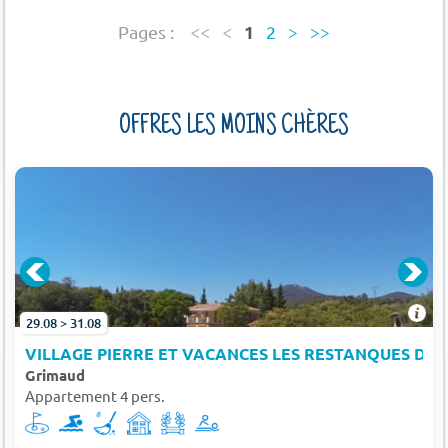
1
Pages :
<<
<
2
>
>>
OFFRES LES MOINS CHÈRES
PINÈDE
29.08 > 31.08
VILLAGE PIERRE ET VACANCES LES RESTANQUES DU 
Grimaud
Appartement 4 pers.