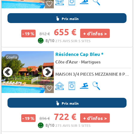
Prix malin
655 €
+ d'infos >
- 19 %
812 €
8/10
275 AVIS SUR 5 SITES
Résidence Cap Bleu *
Goelia
-
Côte d'Azur
Martigues
MAISON 3/4 PIECES MEZZANINE 8 PERS.
Prix malin
722 €
+ d'infos >
- 19 %
896 €
8/10
275 AVIS SUR 5 SITES