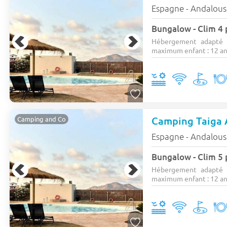
Espagne - Andalous
Bungalow - Clim 4 
Hébergement adapté 
maximum enfant : 12 ans
Camping Taiga 
Camping and Co
Espagne - Andalous
Bungalow - Clim 5 
Hébergement adapté 
maximum enfant : 12 ans)