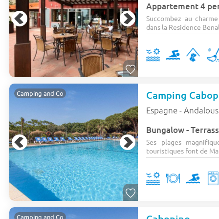
Appartement 4 per
Succombez au charme 
dans la Residence Benalm
Camping Cabop
Camping and Co
Espagne - Andalous
Bungalow - Terrasse
Ses plages magnifiqu
touristiques font de Mar
Cabopino
Camping and Co