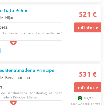
e Gata
★★★
521 €
ie
Nijar
-
pers.
+ d'infos >
Non fourni : oreillers, drapsSpécificités :
ces Benalmadena Principe
531 €
ie
Benalmadena
-
s.
+ d'infos >
de Benalmadena (Andalousie) et logez
adena Principe. Elle se ...
8.5/10
2480 AVIS SUR 7 SITES