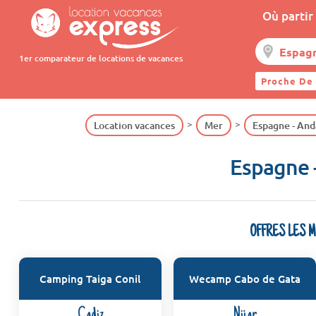
Où partir 
1er comparateur de locations de vacances
Proche De
Location vacances
Mer
Espagne - And
Espagne -
OFFRES LES 
Camping Taiga Conil
Wecamp Cabo de Gata
Cadiz
Nijar