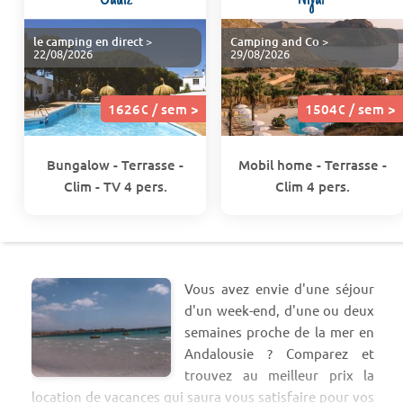
le camping en direct
>
Camping and Co
>
22/08/2026
29/08/2026
1626€ / sem >
1504€ / sem >
Bungalow - Terrasse -
Mobil home - Terrasse -
Clim - TV 4 pers.
Clim 4 pers.
Vous avez envie d'une séjour
d'un week-end, d'une ou deux
semaines proche de la mer en
Andalousie ? Comparez et
trouvez au meilleur prix la
location de vacances qui saura vous satisfaire pour vos