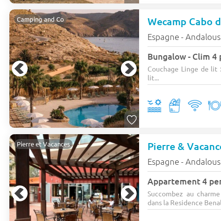
Wecamp Cabo d
Camping and Co
Espagne - Andalous
Bungalow - Clim 4 
Couchage Linge de lit : 
lit...
Pierre & Vacan
Pierre et Vacances
Espagne - Andalous
Appartement 4 per
Succombez au charme 
dans la Residence Benalm