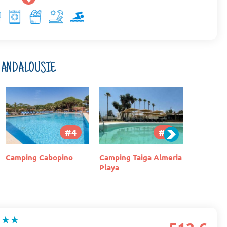
- ANDALOUSIE
#4
#5
Camping Cabopino
Camping Taiga Almeria
Residenc
Playa
Vacance
Benalmad
★★★