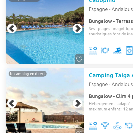
Espagne - Andalous
Bungalow - Terrasse
Ses plages magnifiqu
touristiques font de Mar
Camping Taiga 
le camping en direct
Espagne - Andalous
Bungalow - Clim 4 
Hébergement adapté 
maximum enfant : 12 ans