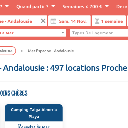
?
Quand partir ?
Semaines < 200 €
Dern
Types De Logement
 La Mer
alousie
Mer Espagne - Andalousie
 Andalousie : 497 locations Proche
MOINS CHÈRES
Camping Taiga Almeria
Playa
Roquetas de mar