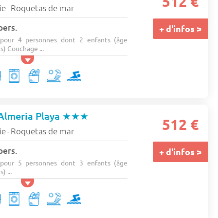
512 €
ie
Roquetas de mar
-
pers.
+ d'infos >
pour 4 personnes dont 2 enfants (âge
) Couchage ...
Almeria Playa
★★★
512 €
ie
Roquetas de mar
-
pers.
+ d'infos >
pour 5 personnes dont 3 enfants (âge
 ...