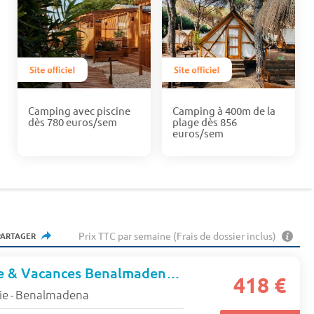
Camping avec piscine
Camping à 400m de la
dès 780 euros/sem
plage dès 856
euros/sem
Prix TTC par semaine (Frais de dossier inclus)
PARTAGER
Résidence Pierre & Vacances Benalmadena Principe - Benalmadena
418 €
ie
Benalmadena
-