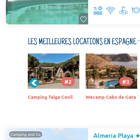
LES MEILLEURES LOCATIONS EN ESPAGNE 
#1
#2
#3
a Puerto
Camping Taiga Conil
Wecamp Cabo de Gata
ia
Almeria Playa
Camping and Co