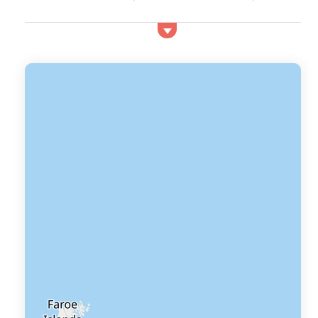
vacances en Espagne. Appartements, maisons avec
terrasse...
Vos vacances en Andalousie proche de
la mer
En séjour en Andalousie, partez à la découverte des
lieux incontournables surtout le palais de l'Alhambra,
monument emblématique d'Andalousie, le plus visité ...