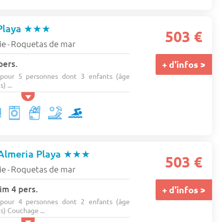
Playa
★★★
503 €
ie
Roquetas de mar
-
pers.
+ d'infos >
pour 5 personnes dont 3 enfants (âge
 ...
Almeria Playa
★★★
503 €
ie
Roquetas de mar
-
im 4 pers.
+ d'infos >
pour 4 personnes dont 2 enfants (âge
) Couchage ...