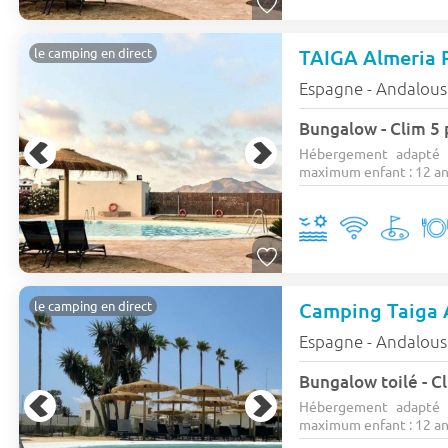
TAIGA Almeria 
le camping en direct
Espagne - Andalous
Bungalow - Clim 5 
Hébergement adapté 
maximum enfant : 12 ans)
Camping Taiga 
le camping en direct
Espagne - Andalous
Bungalow toilé - Cl
Hébergement adapté 
maximum enfant : 12 ans