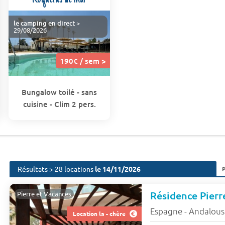
le camping en direct
>
29/08/2026
190€ / sem >
Bungalow toilé - sans
cuisine - Clim 2 pers.
Résultats > 28 locations
le 14/11/2026
Pierre et Vacances
Espagne - Andalous
Location la - chère