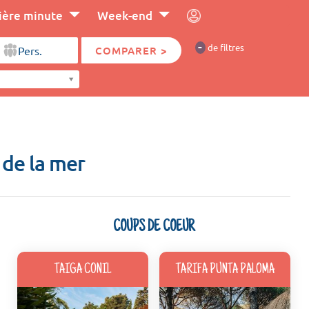
ière minute
Week-end
-
de filtres
COMPARER >
 de la mer
COUPS DE COEUR
TAIGA CONIL
TARIFA PUNTA PALOMA