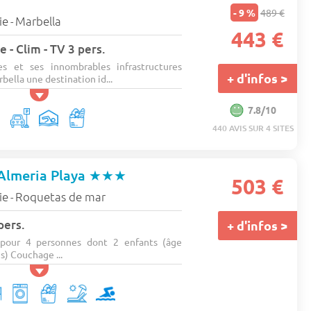
- 9 %
489 €
ie
Marbella
-
443 €
 - Clim - TV 3 pers.
es et ses innombrables infrastructures
+ d'infos >
bella une destination id...
7.8/10
440 AVIS SUR 4 SITES
Almeria Playa
★★★
503 €
ie
Roquetas de mar
-
pers.
+ d'infos >
pour 4 personnes dont 2 enfants (âge
) Couchage ...