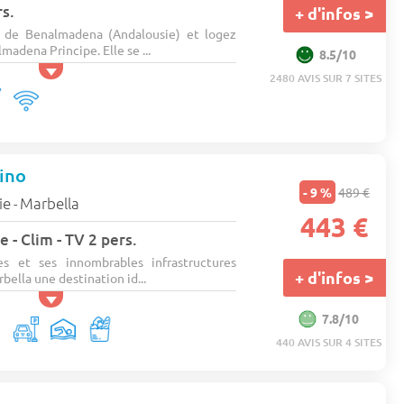
s.
+ d'infos >
de Benalmadena (Andalousie) et logez
adena Principe. Elle se ...
8.5/10
2480 AVIS SUR 7 SITES
ino
- 9 %
489 €
ie
Marbella
-
443 €
 - Clim - TV 2 pers.
es et ses innombrables infrastructures
+ d'infos >
bella une destination id...
7.8/10
440 AVIS SUR 4 SITES