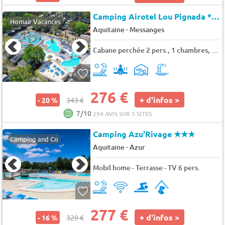
Camping Airotel Lou Pignada *
★
Homair Vacances
-
Aquitaine
Messanges
Cabane perchée 2 pers., 1 chambres, 7 m²
276 €
+ d'infos >
- 20 %
343 €
7/10
294 AVIS SUR 5 SITES
Camping Azu'Rivage
★★★
Camping and Co
-
Aquitaine
Azur
Mobil home - Terrasse - TV 6 pers.
277 €
+ d'infos >
- 16 %
329 €