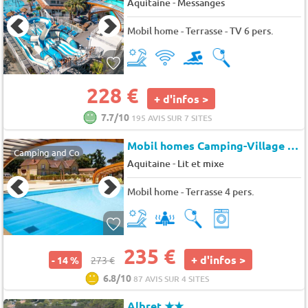
-
Aquitaine
Messanges
Mobil home - Terrasse - TV 6 pers.
228 €
+ d'infos >
7.7/10
195 AVIS SUR 7 SITES
Mobil homes Camping-Village Le Soleil des Lan
Camping and Co
-
Aquitaine
Lit et mixe
Mobil home - Terrasse 4 pers.
235 €
+ d'infos >
- 14 %
273 €
6.8/10
87 AVIS SUR 4 SITES
Albret
★★