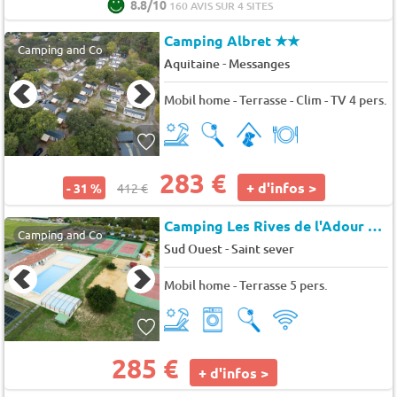
8.8/10
160 AVIS SUR 4 SITES
Camping Albret
★★
Camping and Co
-
Aquitaine
Messanges
Mobil home - Terrasse - Clim - TV 4 pers.
283 €
+ d'infos >
- 31 %
412 €
Camping Les Rives de l'Adour Bel Air Village
Camping and Co
-
Sud Ouest
Saint sever
Mobil home - Terrasse 5 pers.
285 €
+ d'infos >