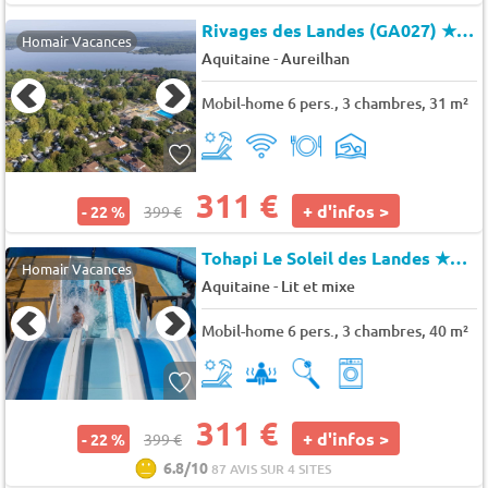
Rivages des Landes (GA027)
★★★★
Homair Vacances
-
Aquitaine
Aureilhan
Mobil-home 6 pers., 3 chambres, 31 m²
311 €
+ d'infos >
- 22 %
399 €
Tohapi Le Soleil des Landes
★★★★
Homair Vacances
-
Aquitaine
Lit et mixe
Mobil-home 6 pers., 3 chambres, 40 m²
311 €
+ d'infos >
- 22 %
399 €
6.8/10
87 AVIS SUR 4 SITES