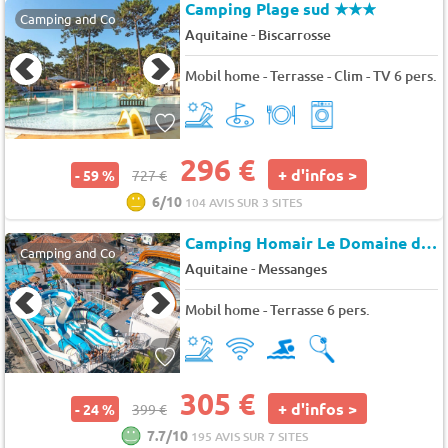
Camping Plage sud
★★★
Camping and Co
-
Aquitaine
Biscarrosse
Mobil home - Terrasse - Clim - TV 6 pers.
296 €
+ d'infos >
- 59 %
727 €
6/10
104 AVIS SUR 3 SITES
Camping Homair Le Domaine de la Marina
Camping and Co
-
Aquitaine
Messanges
Mobil home - Terrasse 6 pers.
305 €
+ d'infos >
- 24 %
399 €
7.7/10
195 AVIS SUR 7 SITES