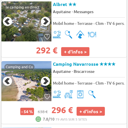
Albret
★★
le camping en direct
-
Aquitaine
Messanges
Mobil home - Terrasse - Clim - TV 6 pers.
292 €
+ d'infos >
Camping Navarrosse
★★★★
Camping and Co
-
Aquitaine
Biscarrosse
Mobil home - Terrasse - Clim - TV 6 pers.
296 €
+ d'infos >
- 54 %
638 €
7.8/10
79 AVIS SUR 5 SITES