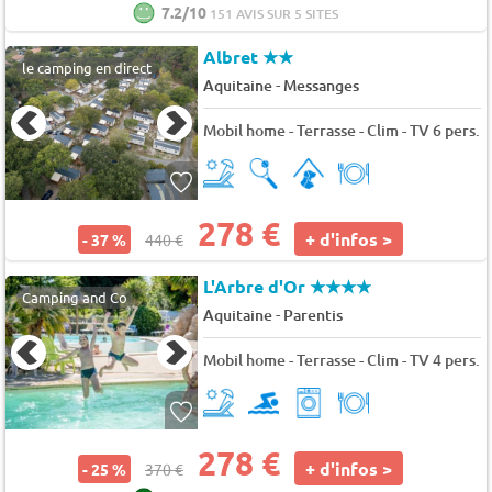
7.2/10
151 AVIS SUR 5 SITES
Albret
★★
le camping en direct
-
Aquitaine
Messanges
Mobil home - Terrasse - Clim - TV 6 pers.
278 €
+ d'infos >
- 37 %
440 €
L'Arbre d'Or
★★★★
Camping and Co
-
Aquitaine
Parentis
Mobil home - Terrasse - Clim - TV 4 pers.
278 €
+ d'infos >
- 25 %
370 €