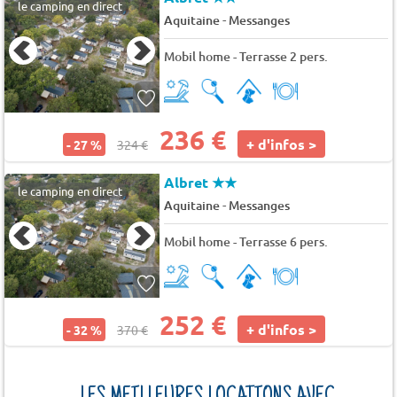
le camping en direct
-
Aquitaine
Messanges
Mobil home - Terrasse 2 pers.
236 €
+ d'infos >
- 27 %
324 €
Albret
★★
le camping en direct
-
Aquitaine
Messanges
Mobil home - Terrasse 6 pers.
252 €
+ d'infos >
- 32 %
370 €