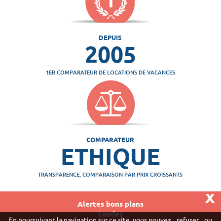
DEPUIS
2005
1ER COMPARATEUR DE LOCATIONS DE VACANCES
COMPARATEUR
ETHIQUE
TRANSPARENCE, COMPARAISON PAR PRIX CROISSANTS
x
Alertes bons plans
Landes
Vivaweb SARL - RCS Créteil n°790 591 572
En poursuivant la navigation sur ce site, vous pouvez
refuser
ou