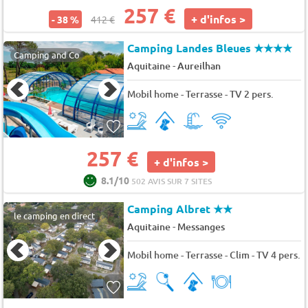
257 €
+ d'infos >
- 38 %
412 €
Camping Landes Bleues
★★★★
Camping and Co
-
Aquitaine
Aureilhan
Mobil home - Terrasse - TV 2 pers.
257 €
+ d'infos >
8.1/10
502 AVIS SUR 7 SITES
Camping Albret
★★
le camping en direct
-
Aquitaine
Messanges
Mobil home - Terrasse - Clim - TV 4 pers.