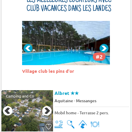
LES MEILLEURES LOCATIONS AVEC
CLUB VACANCES DANS LES LANDES
#2
#3
Camping Homair Mayotte Vacances
Camping
Albret
★★
Camping and Co
-
Aquitaine
Messanges
Mobil home - Terrasse 2 pers.