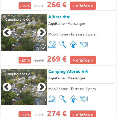
266 €
+ d'infos >
- 35 %
412 €
Albret
★★
Camping and Co
-
Aquitaine
Messanges
Mobil home - Terrasse 6 pers.
269 €
+ d'infos >
- 27 %
370 €
Camping Albret
★★
Camping and Co
-
Aquitaine
Messanges
Mobil home - Terrasse 6 pers.
274 €
+ d'infos >
- 33 %
412 €