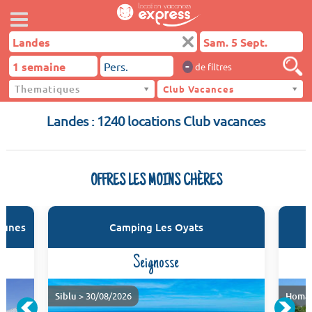
-
de filtres
Thematiques
Landes
Club Vacances
Landes : 1240 locations Club vacances
OFFRES LES MOINS CHÈRES
Dunes
Camping Les Oyats
Seignosse
Siblu
> 30/08/2026
Homai