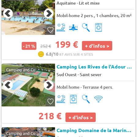
-
Aquitaine
Lit et mixe
Mobil-home 2 pers., 1 chambres, 20 m²
199 €
+ d'infos >
- 21 %
252 €
6.8/10
87 AVIS SUR 4 SITES
Camping Les Rives de l'Adour Bel Air Village
Camping and Co
-
Sud Ouest
Saint sever
Mobil home - Terrasse 4 pers.
218 €
+ d'infos >
Camping Domaine de la Marina
★
Camping and Co