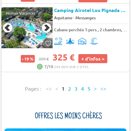
Camping Airotel Lou Pignada
★★
Homair Vacances
-
Aquitaine
Messanges
Cabane perchée 5 pers., 2 chambres, 19 m²
325 €
+ d'infos >
- 19 %
399 €
7/10
294 AVIS SUR 5 SITES
1
Pages :
<<
<
2
3
4
5
>
>>
OFFRES LES MOINS CHÈRES