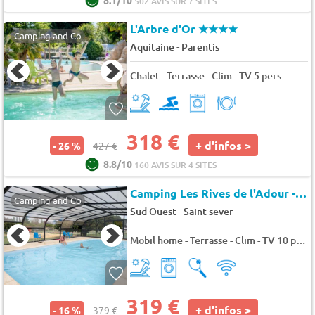
502 AVIS SUR 7 SITES
L'Arbre d'Or
★★★★
Camping and Co
-
Aquitaine
Parentis
Chalet - Terrasse - Clim - TV 5 pers.
318 €
+ d'infos >
- 26 %
427 €
8.8/10
160 AVIS SUR 4 SITES
Camping Les Rives de l'Adour - Bel Air Village
Camping and Co
-
Sud Ouest
Saint sever
Mobil home - Terrasse - Clim - TV 10 pers.
319 €
+ d'infos >
- 16 %
379 €