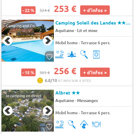
253 €
+ d'infos >
- 22 %
324 €
Camping Soleil des Landes
★★★★
Camping and Co
-
Aquitaine
Lit et mixe
Mobil home - Terrasse 6 pers.
256 €
+ d'infos >
- 15 %
301 €
6.8/10
87 AVIS SUR 4 SITES
Albret
★★
le camping en direct
-
Aquitaine
Messanges
Mobil home - Terrasse 6 pers.