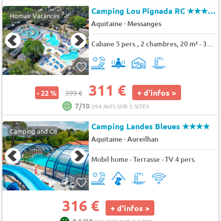
Camping Lou Pignada RC
★★★★★
Homair Vacances
-
Aquitaine
Messanges
Cabane 5 pers., 2 chambres, 20 m² - 32 m²
311 €
+ d'infos >
- 22 %
399 €
7/10
294 AVIS SUR 5 SITES
Camping Landes Bleues
★★★★
Camping and Co
-
Aquitaine
Aureilhan
Mobil home - Terrasse - TV 4 pers.
316 €
+ d'infos >
8.1/10