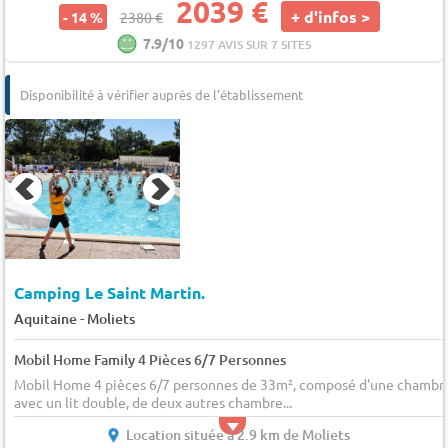
2039 €
+ d'infos >
- 14 %
2380 €
7.9/10
1297 AVIS SUR 7 SITES
Disponibilité à vérifier auprès de l'établissement
Camping Le Saint Martin.
-
Aquitaine
Moliets
Mobil Home Family 4 Pièces 6/7 Personnes
Mobil Home 4 pièces 6/7 personnes de 33m², composé d'une chambr
avec un lit double, de deux autres chambre...
Location située à 2.9 km de Moliets