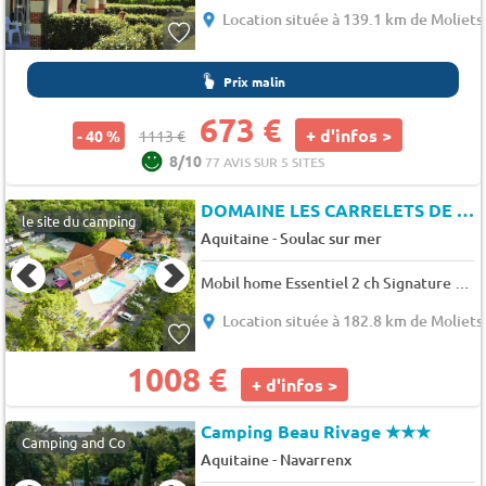
Location située à 139.1 km de Moliets
Prix malin
673 €
+ d'infos >
- 40 %
1113 €
8/10
77 AVIS SUR 5 SITES
DOMAINE LES CARRELETS DE SOULAC
le site du camping
-
Aquitaine
Soulac sur mer
Mobil home Essentiel 2 ch Signature sans clim 6 pers.
Location située à 182.8 km de Moliets
1008 €
+ d'infos >
Camping Beau Rivage
★★★
Camping and Co
-
Aquitaine
Navarrenx