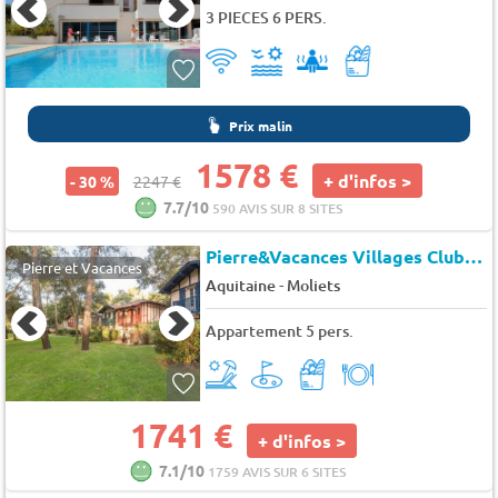
3 PIECES 6 PERS.
Prix malin
1578 €
+ d'infos >
- 30 %
2247 €
7.7/10
590 AVIS SUR 8 SITES
Pierre&Vacances Villages Clubs Moliets
Pierre et Vacances
-
Aquitaine
Moliets
Appartement 5 pers.
1741 €
+ d'infos >
7.1/10
1759 AVIS SUR 6 SITES