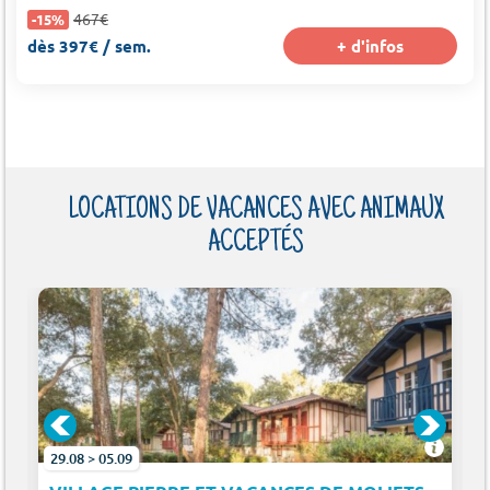
467€
-15%
dès 397€ / sem.
+ d'infos
LOCATIONS DE VACANCES AVEC ANIMAUX
ACCEPTÉS
29.08 > 05.09