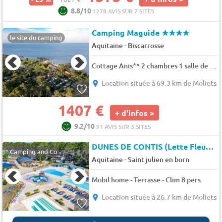
8.8/10
1278 AVIS SUR 7 SITES
Camping Maguide
★★★★
le site du camping
-
Aquitaine
Biscarrosse
Cottage Anis** 2 chambres 1 salle de bain 4 pers.
Location située à 69.3 km de Moliets
1407 €
+ d'infos >
9.2/10
91 AVIS SUR 3 SITES
DUNES DE CONTIS (Lette Fleurie)
Camping and Co
-
Aquitaine
Saint julien en born
Mobil home - Terrasse - Clim 8 pers.
Location située à 26.7 km de Moliets