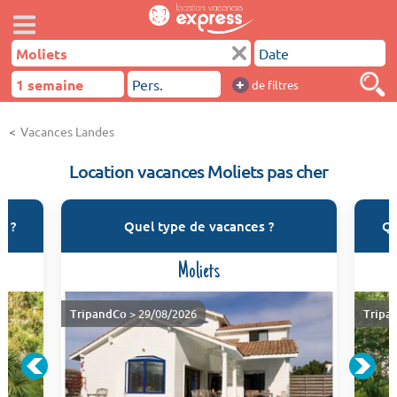
+
de filtres
Vacances Landes
Location vacances Moliets pas cher
s ?
Quel type de vacances ?
Qu
Moliets
TripandCo
> 29/08/2026
Tripa