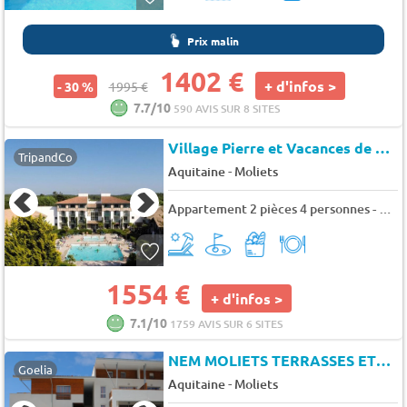
Prix malin
1402 €
+ d'infos >
- 30 %
1995 €
7.7/10
590 AVIS SUR 8 SITES
Village Pierre et Vacances de Moliets
TripandCo
-
Aquitaine
Moliets
Appartement 2 pièces 4 personnes - Confort - 4 pers. - 27m2 - TV
1554 €
+ d'infos >
7.1/10
1759 AVIS SUR 6 SITES
NEM MOLIETS TERRASSES ETE
★
Goelia
-
Aquitaine
Moliets