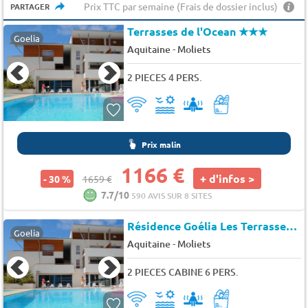
Prix TTC par semaine (Frais de dossier inclus)
PARTAGER
Terrasses de l'Ocean
★★★
Goelia
-
Aquitaine
Moliets
2 PIECES 4 PERS.
Prix malin
1166 €
+ d'infos >
- 30 %
1659 €
7.7/10
590 AVIS SUR 8 SITES
Résidence Goélia Les Terrasses de l'Océan
Goelia
-
Aquitaine
Moliets
2 PIECES CABINE 6 PERS.