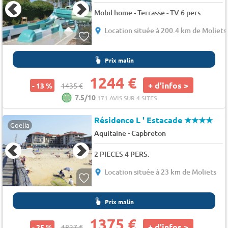
Mobil home - Terrasse - TV 6 pers.
Location située à 200.4 km de Moliets
Prix malin
1244 €
+ d'infos >
- 13 %
1435 €
7.5/10
171 AVIS SUR 4 SITES
Résidence L ' Estacade
★★★★
Goelia
-
Aquitaine
Capbreton
2 PIECES 4 PERS.
Location située à 23 km de Moliets
Prix malin
1375 €
+ d'infos >
- 25 %
1827 €