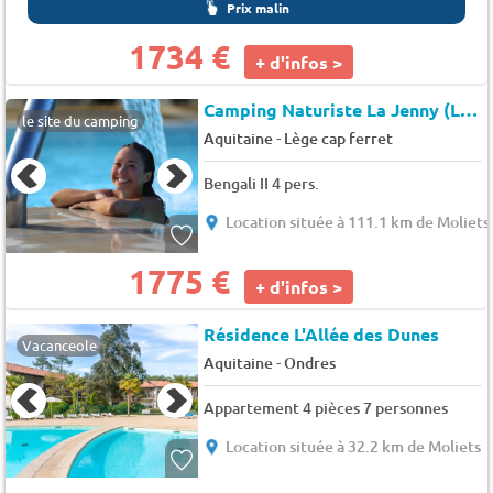
Prix malin
1734 €
+ d'infos >
Camping Naturiste La Jenny (Le Porge à 11 km)
le site du camping
-
Aquitaine
Lège cap ferret
Bengali II 4 pers.
Location située à 111.1 km de Moliets
1775 €
+ d'infos >
Résidence L'Allée des Dunes
Vacanceole
-
Aquitaine
Ondres
Appartement 4 pièces 7 personnes
Location située à 32.2 km de Moliets