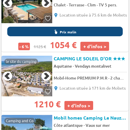
Chalet - Terrasse - Clim - TV 5 pers.
Location située à 75.6 km de Moliets
Prix malin
1054 €
+ d'infos >
- 6 %
1125 €
CAMPING LE SOLEIL D'OR
★★★
le site du camping
-
Aquitaine
Vendays montalivet
Mobil-Home PREMIUM P.M.R - 2 chambres 4 pers.
Location située à 171 km de Moliets
1210 €
+ d'infos >
Mobil homes Camping Le Nauzan Plage
Camping and Co
-
Côte atlantique
Vaux sur mer