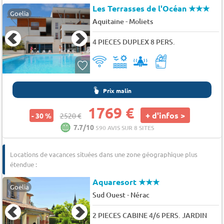
Les Terrasses de l'Océan
★★★
Goelia
-
Aquitaine
Moliets
4 PIECES DUPLEX 8 PERS.
Prix malin
1769 €
+ d'infos >
- 30 %
2520 €
7.7/10
590 AVIS SUR 8 SITES
Locations de vacances situées dans une zone géographique plus
étendue :
Aquaresort
★★★
Goelia
-
Sud Ouest
Nérac
2 PIECES CABINE 4/6 PERS. JARDIN