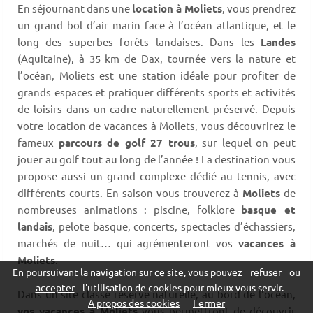
En séjournant dans une
location à Moliets
, vous prendrez
un grand bol d’air marin face à l’océan atlantique, et le
long des superbes forêts landaises. Dans les
Landes
(Aquitaine), à 35 km de Dax, tournée vers la nature et
l’océan, Moliets est une station idéale pour profiter de
grands espaces et pratiquer différents sports et activités
de loisirs dans un cadre naturellement préservé. Depuis
votre location de vacances à Moliets, vous découvrirez le
fameux
parcours de golf 27 trous
, sur lequel on peut
jouer au golf tout au long de l’année ! La destination vous
propose aussi un grand complexe dédié au tennis, avec
différents courts. En saison vous trouverez à
Moliets
de
nombreuses animations : piscine, folklore
basque et
landais
, pelote basque, concerts, spectacles d’échassiers,
marchés de nuit… qui agrémenteront vos
vacances à
Moliets
.
En poursuivant la navigation sur ce site, vous pouvez
refuser
ou
accepter
l'utilisation de cookies pour mieux vous servir.
Dans un site classé réserve naturelle, au bord de l'océan,
A propos des cookies
Fermer
vos vacances à Moliets
vous permettront de découvrir