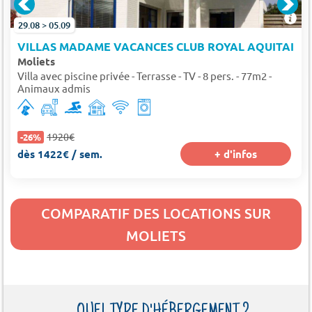
29.08 > 05.09
VILLAS MADAME VACANCES CLUB ROYAL AQUITAINE
Moliets
Villa avec piscine privée - Terrasse - TV - 8 pers. - 77m2 -
Animaux admis
1920€
-26%
dès 1422€ / sem.
+ d'infos
COMPARATIF DES LOCATIONS SUR
MOLIETS