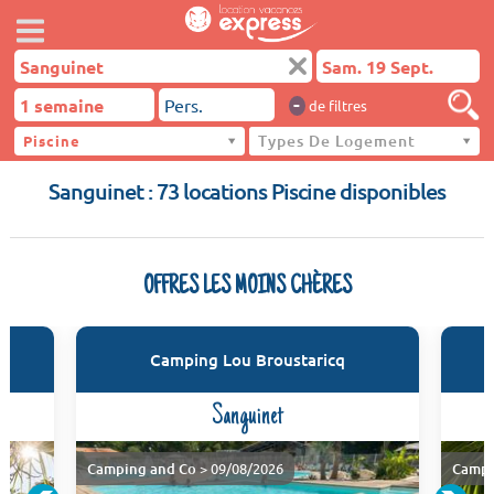
-
de filtres
Types De Logement
Piscine
Sanguinet
Sanguinet : 73 locations Piscine disponibles
OFFRES LES MOINS CHÈRES
Camping Lou Broustaricq
Sanguinet
Camping and Co
> 09/08/2026
Campi