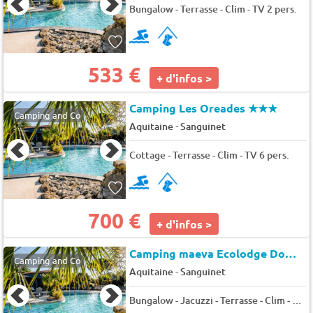
Bungalow - Terrasse - Clim - TV 2 pers.
533 €
+ d'infos >
Camping Les Oreades
★★★
Camping and Co
-
Aquitaine
Sanguinet
Cottage - Terrasse - Clim - TV 6 pers.
700 €
+ d'infos >
Camping maeva Ecolodge Domaine Les Oréades *
Camping and Co
-
Aquitaine
Sanguinet
Bungalow - Jacuzzi - Terrasse - Clim - TV 4 pers.