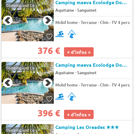
Camping maeva Ecolodge Domaine Les Oréades *
Camping and Co
-
Aquitaine
Sanguinet
Mobil home - Terrasse - Clim - TV 4 pers.
376 €
+ d'infos >
Camping maeva Ecolodge Domaine Les Oréades *
Camping and Co
-
Aquitaine
Sanguinet
Mobil home - Terrasse - Clim - TV 4 pers.
396 €
+ d'infos >
Camping Les Oreades
★★★
Camping and Co