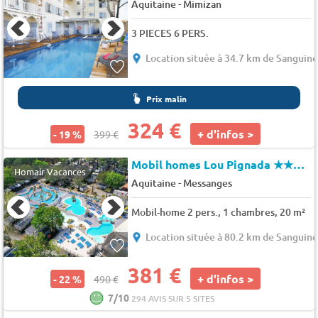
-
Aquitaine
Mimizan
3 PIECES 6 PERS.
Location située à 34.7 km de Sanguine
Prix malin
324 €
+ d'infos >
- 19 %
399 €
Mobil homes Lou Pignada
★★★★★
Homair Vacances
-
Aquitaine
Messanges
Mobil-home 2 pers., 1 chambres, 20 m²
Location située à 80.2 km de Sanguine
381 €
+ d'infos >
- 22 %
490 €
7/10
294 AVIS SUR 5 SITES