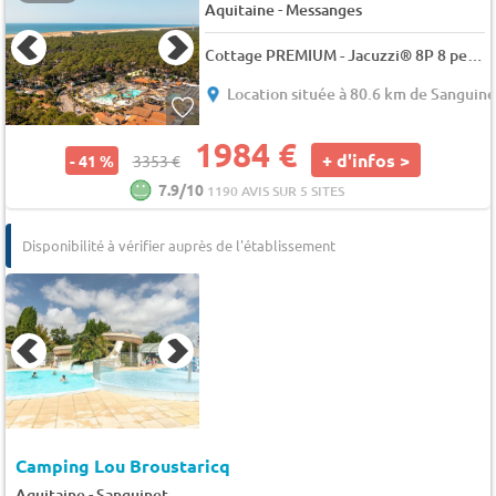
-
Aquitaine
Messanges
Cottage PREMIUM - Jacuzzi® 8P 8 pers.
Location située à 80.6 km de Sanguine
1984 €
+ d'infos >
- 41 %
3353 €
7.9/10
1190 AVIS SUR 5 SITES
Disponibilité à vérifier auprès de l'établissement
Camping Lou Broustaricq
-
Aquitaine
Sanguinet