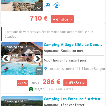
710 €
+ d'infos >
Locations de vacances situées dans une zone géographique plus
étendue :
Camping Village Siblu Le Domaine de Soulac
Camping and Co
-
Aquitaine
Soulac sur mer
Mobil home - Terrasse 8 pers.
Location située à 111.5 km de Sangui
286 €
+ d'infos >
- 26 %
385 €
8.2/10
142 AVIS SUR 3 SITES
Camping Les Embruns *
★★★★
Camping and Co
-
Aquitaine
Lège cap ferret