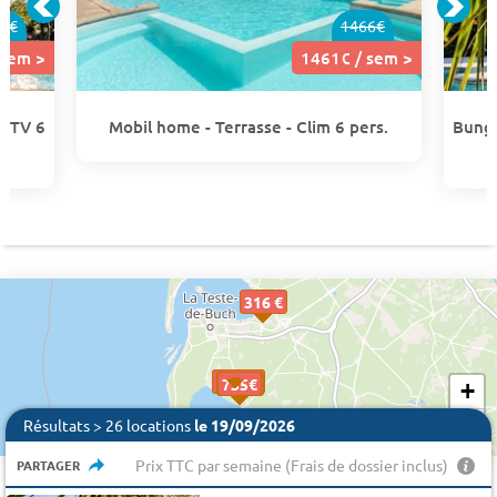
0€
1466€
 sem >
1461€ / sem >
- TV 6
Mobil home - Terrasse - Clim 6 pers.
Bunga
316 €
1461€
1461€
376 €
735€
735€
735€
+
−
Résultats > 26 locations
le 19/09/2026
Prix TTC par semaine (Frais de dossier inclus)
PARTAGER