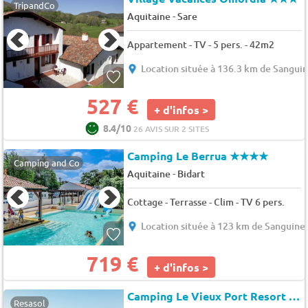
TripandCo
-
Aquitaine
Sare
Appartement - TV - 5 pers. - 42m2
Location située à 136.3 km de Sangui
527 €
+ d'infos >
8.4/10
26 AVIS SUR 2 SITES
Camping Le Berrua
★★★★
Camping and Co
-
Aquitaine
Bidart
Cottage - Terrasse - Clim - TV 6 pers.
Location située à 123 km de Sanguine
719 €
+ d'infos >
Camping Le Vieux Port Resort & Spa*
Resasol