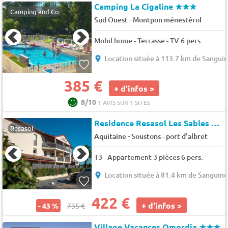
Camping La Cigaline
★★★
Camping and Co
-
Sud Ouest
Montpon ménestérol
Mobil home - Terrasse - TV 6 pers.
Location située à 113.7 km de Sangui
385 €
+ d'infos >
8/10
1 AVIS SUR 1 SITES
Residence Resasol Les Sables D'or
Resasol
-
Aquitaine
Soustons - port d'albret
T3 - Appartement 3 pièces 6 pers.
Location située à 81.4 km de Sanguine
422 €
+ d'infos >
- 43 %
735 €
Village Vacances Omordia
★★★