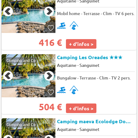
-
Aquitaine
Sanguinet
Mobil home - Terrasse - Clim - TV 6 pers.
416 €
+ d'infos >
Camping Les Oreades
★★★
Camping and Co
-
Aquitaine
Sanguinet
Bungalow - Terrasse - Clim - TV 2 pers.
504 €
+ d'infos >
Camping maeva Ecolodge Domaine Les Oréades *
Camping and Co
-
Aquitaine
Sanguinet