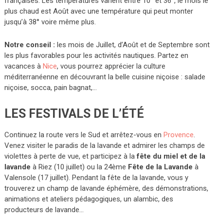
françaises. Les températures varient entre 10° et 36°, le mois le
plus chaud est Août avec une température qui peut monter
jusqu’à 38° voire même plus.
Notre conseil :
les mois de Juillet, d’Août et de Septembre sont
les plus favorables pour les activités nautiques. Partez en
vacances à
Nice
, vous pourrez apprécier la culture
méditerranéenne en découvrant la belle cuisine niçoise : salade
niçoise, socca, pain bagnat,…
LES FESTIVALS DE L’ÉTÉ
Continuez la route vers le Sud et arrêtez-vous en
Provence
.
Venez visiter le paradis de la lavande et admirer les champs de
violettes à perte de vue, et participez à la
fête du miel et de la
lavande
à Riez (10 juillet) ou la 24ème
Fête de la Lavande
à
Valensole (17 juillet). Pendant la fête de la lavande, vous y
trouverez un champ de lavande éphémère, des démonstrations,
animations et ateliers pédagogiques, un alambic, des
producteurs de lavande…