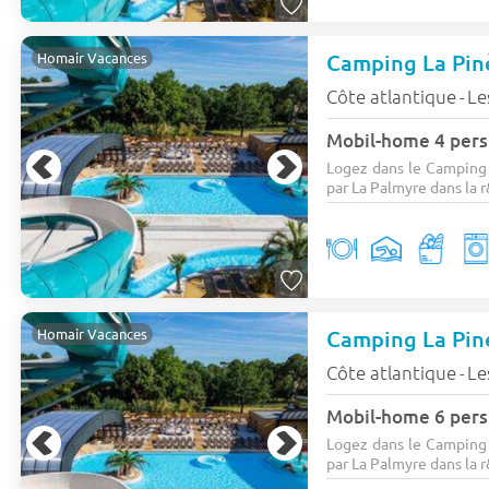
Camping La Pi
Homair Vacances
Côte atlantique
Le
-
Mobil-home 4 pers
Logez dans le Camping 
par La Palmyre dans la r
Camping La Pi
Homair Vacances
Côte atlantique
Le
-
Mobil-home 6 pers
Logez dans le Camping 
par La Palmyre dans la r