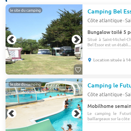
Camping Bel Es
le site du camping
Côte atlantique
Sa
-
Bungalow toilé 5 p
Situé à Saint-Michel-C
Bel Essor est un établi...
Location située à 14
Camping le Fut
le site du camping
Côte atlantique
Sa
-
Mobilhome semaine
Le camping le Futuris
baillargeaux sur la côte a