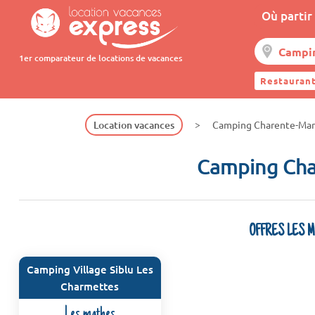
Où partir 
1er comparateur de locations de vacances
Restaurant
Location vacances
Camping Charente-Mari
Camping Char
OFFRES LES 
Camping Village Siblu Les
Charmettes
Les mathes