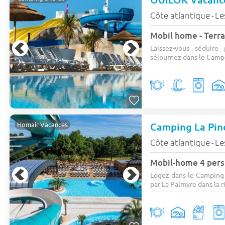
Côte atlantique
Le
-
Mobil home - Terra
Laissez-vous séduire
séjournez dans le Campin
Camping La Pin
Homair Vacances
Côte atlantique
Le
-
Mobil-home 4 pers.
Logez dans le Camping 
par La Palmyre dans la r