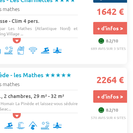
s mathes
1642 €
sse - Clim 4 pers.
+ d'infos >
 par Les Mathes (Atlantique Nord) et
g Village ...
8.2/10
689 AVIS SUR 3 SITES
ède - les Mathes
★★★★★
2264 €
s mathes
, 2 chambres, 29 m² - 32 m²
+ d'infos >
Homair La Pinède et laissez-vous séduire
&eac...
8.2/10
570 AVIS SUR 4 SITES