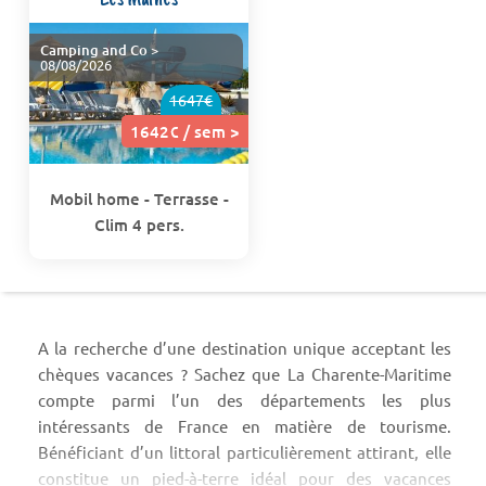
Camping and Co
>
08/08/2026
1647€
1642€ / sem >
Mobil home - Terrasse -
Clim 4 pers.
A la recherche d’une destination unique acceptant les
chèques vacances ? Sachez que La Charente-Maritime
compte parmi l’un des départements les plus
intéressants de France en matière de tourisme.
Bénéficiant d’un littoral particulièrement attirant, elle
constitue un pied-à-terre idéal pour des vacances