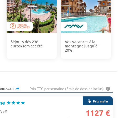
Séjours dès 238
Vos vacances à la
euros/sem cet été
montagne jusqu'à -
20%
Prix TTC par semaine (Frais de dossier inclus)
PARTAGER
Prix malin
rme
★★★★
yan
1127 €