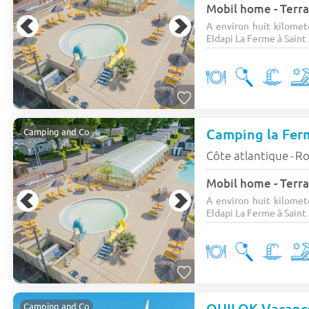
Mobil home - Terra
A environ huit kilomet
Eldapi La Ferme à Saint
Camping la Fe
Camping and Co
Côte atlantique
Ro
-
Mobil home - Terra
A environ huit kilomet
Eldapi La Ferme à Saint
OUILOK Vacance
Camping and Co