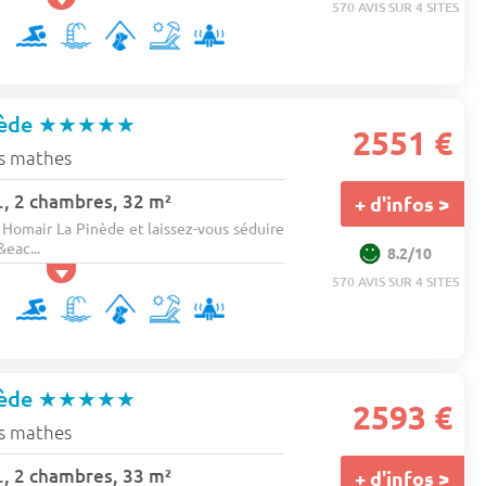
570 AVIS SUR 4 SITES
nède
★★★★★
2551 €
s mathes
., 2 chambres, 32 m²
+ d'infos >
Homair La Pinède et laissez-vous séduire
&eac...
8.2/10
570 AVIS SUR 4 SITES
nède
★★★★★
2593 €
s mathes
., 2 chambres, 33 m²
+ d'infos >