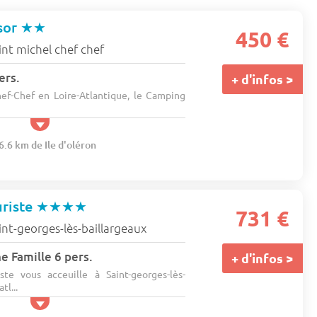
sor
★★
450 €
int michel chef chef
ers.
+ d'infos >
hef-Chef en Loire-Atlantique, le Camping
6.6 km de Ile d'oléron
uriste
★★★★
731 €
int-georges-lès-baillargeaux
 Famille 6 pers.
+ d'infos >
te vous acceuille à Saint-georges-lès-
tl...