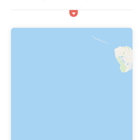
inoubliables. Ses quatre magnifiques îles vous
donneront l'impression d'être dans un tout autre
monde.
Pour profiter au maximum de votre séjour, optez pour
une ...