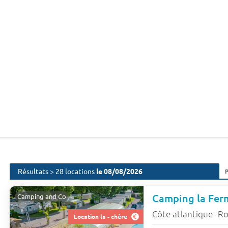
Résultats > 28 locations
le 08/08/2026
Camping la Fe
Camping and Co
Côte atlantique
Ro
-
Location la - chère