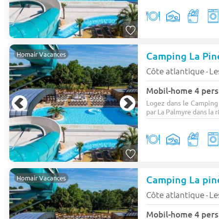
Camping La Pi
Homair Vacances
Côte atlantique
Le
-
Mobil-home 4 pers
Logez dans le Camping 
par La Palmyre dans la r
Camping La pi
Homair Vacances
Côte atlantique
Le
-
Mobil-home 4 pers