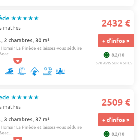
nède
★★★★★
2432 €
s mathes
., 2 chambres, 30 m²
+ d'infos >
Homair La Pinède et laissez-vous séduire
&eac...
8.2/10
570 AVIS SUR 4 SITES
nede
★★★★★
2509 €
s mathes
., 3 chambres, 37 m²
+ d'infos >
Homair La Pinède et laissez-vous séduire
&eac...
8.2/10