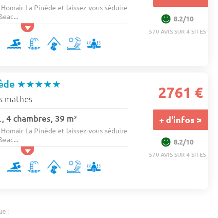
Homair La Pinède et laissez-vous séduire
&eac...
8.2/10
570 AVIS SUR 4 SITES
nède
★★★★★
2761 €
s mathes
., 4 chambres, 39 m²
+ d'infos >
Homair La Pinède et laissez-vous séduire
&eac...
8.2/10
570 AVIS SUR 4 SITES
ue :