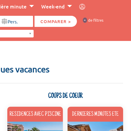
ière minute
Week-end
-
de filtres
COMPARER >
ques vacances
COUPS DE COEUR
RESIDENCES AVEC PISCINE
DERNIERES MINUTES ETE