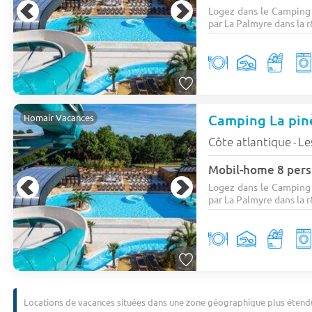
Logez dans le Camping 
par La Palmyre dans la r
Camping La pi
Homair Vacances
Côte atlantique
Le
-
Mobil-home 8 pers
Logez dans le Camping 
par La Palmyre dans la r
Locations de vacances situées dans une zone géographique plus étend