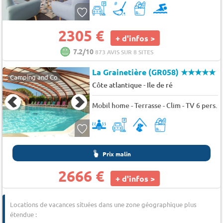
2305 €
+ d'infos >
7.2/10
873 AVIS SUR 8 SITES
La Grainetière (GR058)
★★★★★
Camping and Co
-
Côte atlantique
Ile de ré
Mobil home - Terrasse - Clim - TV 6 pers.
Prix malin
2666 €
+ d'infos >
Locations de vacances situées dans une zone géographique plus
étendue :