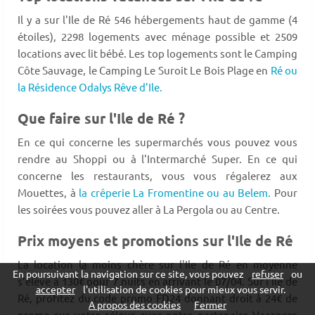
Il y a sur l'Ile de Ré 546 hébergements haut de gamme (4
étoiles), 2298 logements avec ménage possible et 2509
locations avec lit bébé. Les top logements sont le Camping
Côte Sauvage, le Camping Le Suroit Le Bois Plage en
Ré ou
la Résidence Odalys Rêve d'Ile.
Que faire sur l'Ile de Ré ?
En ce qui concerne les supermarchés vous pouvez vous
rendre au Shoppi ou à l'Intermarché Super. En ce qui
concerne les restaurants, vous vous régalerez aux
Mouettes, à
la crêperie La Fromentine ou au Belem.
Pour
les soirées vous pouvez aller à La Pergola ou au Centre.
Prix moyens et promotions sur l'Ile de Ré
La location la moins chère sur l'Ile de Ré en moyenne
En poursuivant la navigation sur ce site, vous pouvez
refuser
ou
s'élève à 130€ pour 7 nuits en arrivant le 07/04. Sur l'Ile de
accepter
l'utilisation de cookies pour mieux vous servir.
Ré, profitez du code promo FD24 donnant droit à 24€ de
A propos des cookies
Fermer
promo sur votre séjour avec notre partenaire Vacances