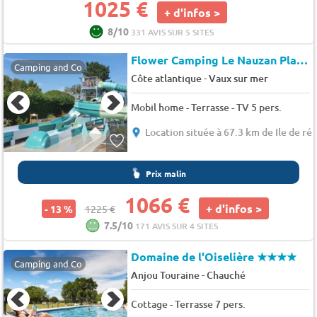
1025 €
+ d'infos >
8/10
331 AVIS SUR 5 SITES
Flower Camping Le Nauzan Plage
Camping and Co
-
Côte atlantique
Vaux sur mer
Mobil home - Terrasse - TV 5 pers.
Location située à 67.3 km de Ile de ré
Prix malin
1066 €
+ d'infos >
- 13 %
1225 €
7.5/10
171 AVIS SUR 4 SITES
Domaine de l'Oiselière
★★★★
Camping and Co
-
Anjou Touraine
Chauché
Cottage - Terrasse 7 pers.