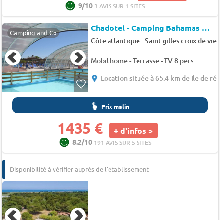
9/10
3 AVIS SUR 1 SITES
Chadotel - Camping Bahamas Beach
Camping and Co
-
Côte atlantique
Saint gilles croix de vie
Mobil home - Terrasse - TV 8 pers.
Location située à 65.4 km de Ile de ré
Prix malin
1435 €
+ d'infos >
8.2/10
191 AVIS SUR 5 SITES
Disponibilité à vérifier auprès de l'établissement