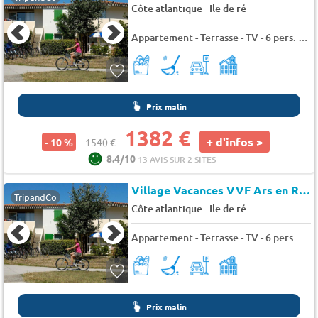
-
Côte atlantique
Ile de ré
Appartement - Terrasse - TV - 6 pers. - 37m2
Prix malin
1382 €
+ d'infos >
- 10 %
1540 €
8.4/10
13 AVIS SUR 2 SITES
Village Vacances VVF Ars en Ré
TripandCo
-
Côte atlantique
Ile de ré
Appartement - Terrasse - TV - 6 pers. - 37m2
Prix malin