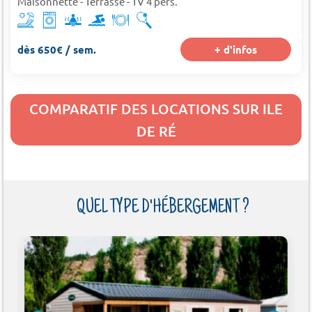
Maisonnette - Terrasse - TV 4 pers.
dès 650€ / sem.
+ d'infos
COMPARATIF DES LOCATIONS SUR ILE
DE RÉ
QUEL TYPE D'HÉBERGEMENT ?