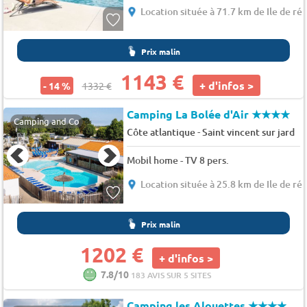
Location située à 71.7 km de Ile de ré
Prix malin
1143 €
+ d'infos >
- 14 %
1332 €
Camping La Bolée d'Air
★★★★
Camping and Co
-
Côte atlantique
Saint vincent sur jard
Mobil home - TV 8 pers.
Location située à 25.8 km de Ile de ré
Prix malin
1202 €
+ d'infos >
7.8/10
183 AVIS SUR 5 SITES
Camping les Alouettes
★★★★