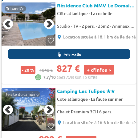
Résidence Club MMV Le Domaine du Château *
TripandCo
-
Côte atlantique
La rochelle
Studio - TV - 2 pers. - 25m2 - Animaux admis
Location située à 18.1 km de Ile de ré
Prix malin
827 €
+ d'infos >
- 20 %
1040 €
7.7/10
2063 AVIS SUR 10 SITES
Camping Les Tulipes
★★
le site du camping
-
Côte atlantique
La faute sur mer
Chalet Premium 3CH 6 pers.
Location située à 16.6 km de Ile de ré