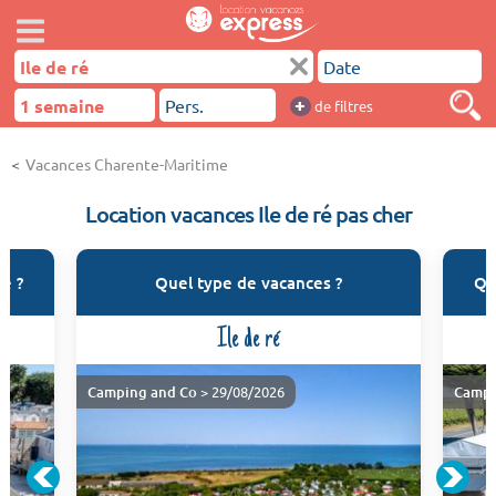
+
de filtres
Vacances Charente-Maritime
Location vacances Ile de ré pas cher
ré ?
Quel type de vacances ?
Qu
Ile de ré
Camping and Co
> 29/08/2026
Campi