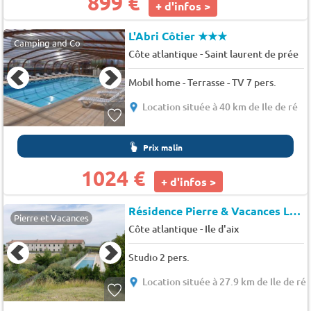
899 €
+ d'infos >
L'Abri Côtier
★★★
Camping and Co
-
Côte atlantique
Saint laurent de prée
Mobil home - Terrasse - TV 7 pers.
Location située à 40 km de Ile de ré
Prix malin
1024 €
+ d'infos >
Résidence Pierre & Vacances Le Fort de la Rade*
Pierre et Vacances
-
Côte atlantique
Ile d'aix
Studio 2 pers.
Location située à 27.9 km de Ile de ré