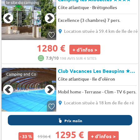
le site du camping
-
Côte atlantique
Brétignolles
Excellence (3 chambres) 7 pers.
Location située à 59.4 km de Ile de ré
1280 €
+ d'infos >
7.9/10
198 AVIS SUR 4 SITES
Club Vacances Les Beaupins
★★★
Camping and Co
-
Côte atlantique
Ile d'oléron
Mobil home - Terrasse - Clim - TV 6 pers.
Location située à 18 km de Ile de ré
Prix malin
1295 €
+ d'infos >
- 33 %
1936 €