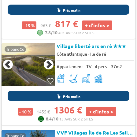
Prix malin
817 €
+ d'infos >
- 15 %
963 €
7.8/10
491 AVIS SUR 2 SITES
Village liberté ars en ré
★★★
TripandCo
-
Côte atlantique
Ile de ré
Appartement - TV - 4 pers. - 37m2
Prix malin
1306 €
+ d'infos >
- 10 %
1455 €
8.4/10
13 AVIS SUR 2 SITES
VVF Villages Île de Re Les Salines
TripandCo