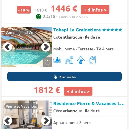
1446 €
+ d'infos >
- 10 %
1610 €
8.4/10
13 AVIS SUR 2 SITES
Tohapi La Grainetière
★★★★★
Camping and Co
-
Côte atlantique
Ile de ré
Mobil home - Terrasse - TV 4 pers.
Prix malin
1812 €
+ d'infos >
Résidence Pierre & Vacances Le Palais des Gouverneurs
Pierre et Vacances
-
Côte atlantique
Ile de ré
Appartement 5 pers.