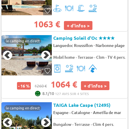
1063 €
+ d'infos >
Camping Soleil d'Oc
★★★★
le camping en direct
-
Languedoc Roussillon
Narbonne plage
Mobil home - Terrasse - Clim - TV 4 pers.
1064 €
+ d'infos >
- 16 %
1260 €
8.1/10
127 AVIS SUR 4 SITES
TAIGA Lake Caspe (12495)
le camping en direct
-
Espagne - Catalogne
Ametlla de mar
Bungalow - Terrasse - Clim 4 pers.