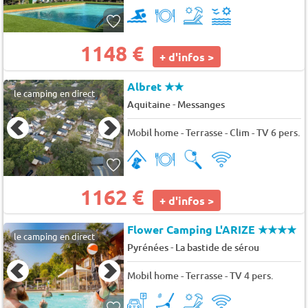
1148 €
+ d'infos >
Albret
★★
le camping en direct
-
Aquitaine
Messanges
Mobil home - Terrasse - Clim - TV 6 pers.
1162 €
+ d'infos >
Flower Camping L'ARIZE
★★★★
le camping en direct
-
Pyrénées
La bastide de sérou
Mobil home - Terrasse - TV 4 pers.