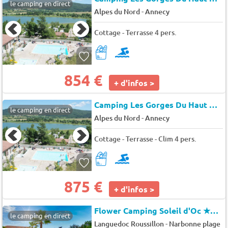
le camping en direct
-
Alpes du Nord
Annecy
Cottage - Terrasse 4 pers.
854 €
+ d'infos >
Camping Les Gorges Du Haut Bugey (Matafelon-Granges)
le camping en direct
-
Alpes du Nord
Annecy
Cottage - Terrasse - Clim 4 pers.
875 €
+ d'infos >
Flower Camping Soleil d'Oc
★★★★
le camping en direct
-
Languedoc Roussillon
Narbonne plage