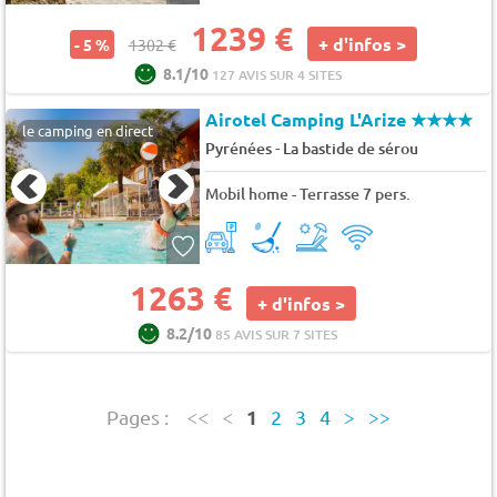
1239 €
+ d'infos >
- 5 %
1302 €
8.1/10
127 AVIS SUR 4 SITES
Airotel Camping L'Arize
★★★★
le camping en direct
-
Pyrénées
La bastide de sérou
Mobil home - Terrasse 7 pers.
1263 €
+ d'infos >
8.2/10
85 AVIS SUR 7 SITES
1
Pages :
<<
<
2
3
4
>
>>