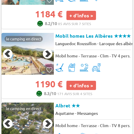
1184 €
+ d'infos >
8.2/10
85 AVIS SUR 7 SITES
Mobil homes Les Albères
★★★★
le camping en direct
-
Languedoc Roussillon
Laroque des albèr
Mobil home - Terrasse - Clim - TV 4 pers.
1190 €
+ d'infos >
8.3/10
171 AVIS SUR 4 SITES
Albret
★★
le camping en direct
-
Aquitaine
Messanges
Mobil home - Terrasse - Clim - TV 8 pers.