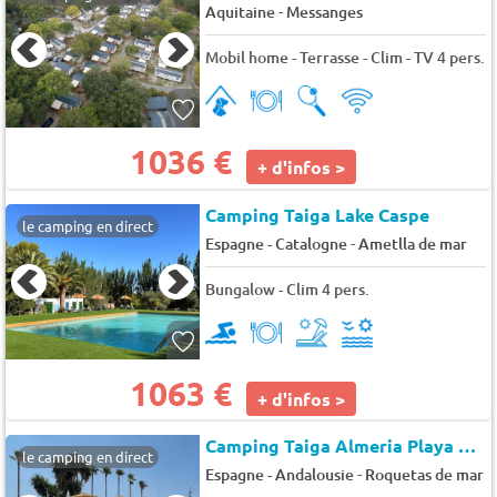
-
Aquitaine
Messanges
Mobil home - Terrasse - Clim - TV 4 pers.
1036 €
+ d'infos >
Camping Taiga Lake Caspe
le camping en direct
-
Espagne - Catalogne
Ametlla de mar
Bungalow - Clim 4 pers.
1063 €
+ d'infos >
Camping Taiga Almeria Playa
★★
le camping en direct
-
Espagne - Andalousie
Roquetas de mar