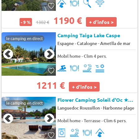
1190 €
+ d'infos >
- 9 %
1302 €
Camping Taiga Lake Caspe
le camping en direct
-
Espagne - Catalogne
Ametlla de mar
Mobil home - Clim 4 pers.
1211 €
+ d'infos >
Flower Camping Soleil d'Oc
★★★★
le camping en direct
-
Languedoc Roussillon
Narbonne plage
Mobil home - Terrasse - Clim 6 pers.