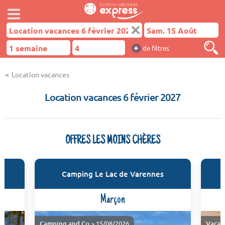
+
de filtres
Location vacances
Location vacances 6 février 2027
OFFRES LES MOINS CHÈRES
Camping Le Lac de Varennes
Marçon
Camping and Co
> 15/08/2026
Vacan