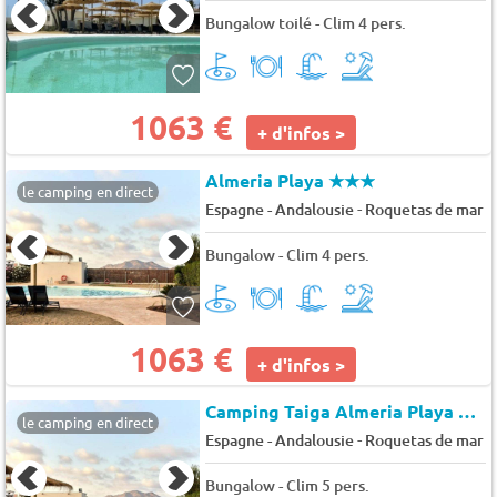
Bungalow toilé - Clim 4 pers.
1063 €
+ d'infos >
Almeria Playa
★★★
le camping en direct
-
Espagne - Andalousie
Roquetas de mar
Bungalow - Clim 4 pers.
1063 €
+ d'infos >
Camping Taiga Almeria Playa
★★
le camping en direct
-
Espagne - Andalousie
Roquetas de mar
Bungalow - Clim 5 pers.