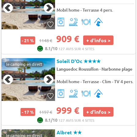
Mobil home - Terrasse 4 pers.
909 €
+ d'infos >
- 21 %
1148 €
8.1/10
127 AVIS SUR 4 SITES
Soleil D'Oc
★★★★
le camping en direct
-
Languedoc Roussillon
Narbonne plage
Mobil home - Terrasse - Clim - TV 4 pers.
999 €
+ d'infos >
- 17 %
1197 €
8.1/10
127 AVIS SUR 4 SITES
Albret
★★
le camping en direct