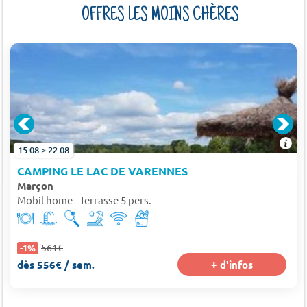
OFFRES LES MOINS CHÈRES
15.08 > 22.08
CAMPING LE LAC DE VARENNES
Marçon
Mobil home - Terrasse 5 pers.
561€
-1%
dès 556€ / sem.
+ d'infos