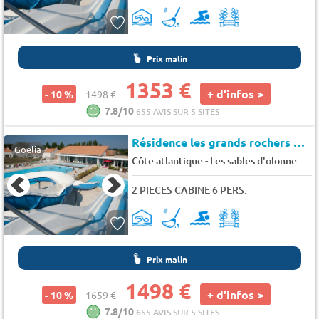
Prix malin
1353 €
+ d'infos >
- 10 %
1498 €
7.8/10
655 AVIS SUR 5 SITES
Résidence les grands rochers
★★
Goelia
-
Côte atlantique
Les sables d'olonne
2 PIECES CABINE 6 PERS.
Prix malin
1498 €
+ d'infos >
- 10 %
1659 €
7.8/10
655 AVIS SUR 5 SITES