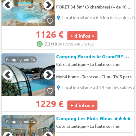
FORET 34.5m² (3 chambres) (+ de 10 ans) + TV+Terrasse 6 pers.
Location située à 6.3 km des sables d'
1126 €
+ d'infos >
7.3/10
301 AVIS SUR 5 SITES
Camping Paradis le Grand'R*
★★
Camping and Co
-
Côte atlantique
La faute sur mer
Mobil home - Terrasse - Clim - TV 5 pers.
Location située à 38.4 km des sables 
1229 €
+ d'infos >
Camping Les Flots Bleus
★★★★
Camping and Co
-
Côte atlantique
La faute sur mer