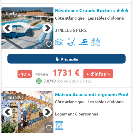
Résidence Grands Rochers
★★★
Goelia
-
Côte atlantique
Les sables d'olonne
3 PIECES 6 PERS.
Prix malin
1731 €
+ d'infos >
- 10 %
1918 €
7.8/10
655 AVIS SUR 5 SITES
Maison Acacia mit eigenem Pool
TripandCo
-
Côte atlantique
Les sables d'olonne
Logement 6 personnes