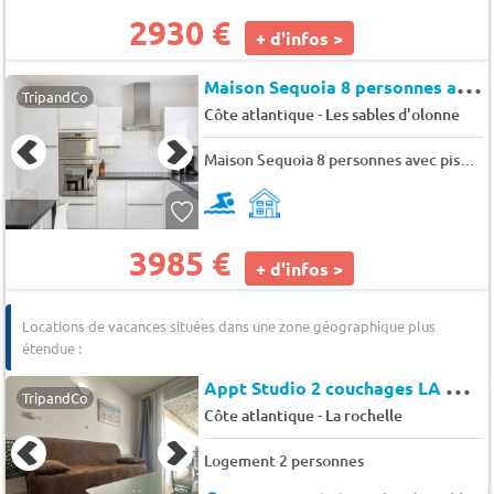
2930 €
+ d'infos >
M
aison Sequoia 8 personnes avec piscine privée
TripandCo
-
Côte atlantique
Les sables d'olonne
Maison Sequoia 8 personnes avec piscine privée
3985 €
+ d'infos >
Locations de vacances situées dans une zone géographique plus
étendue :
A
ppt Studio 2 couchages LA ROCHELLE - Fun
TripandCo
-
Côte atlantique
La rochelle
Logement 2 personnes