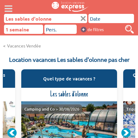
+
de filtres
Vacances Vendée
Location vacances Les sables d'olonne pas cher
les
Qu
Quel type de vacances ?
Les sables d'olonne
Camping and Co
> 30/08/2026
Tripa