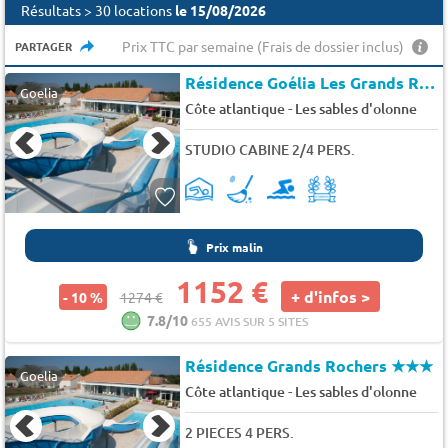
Résultats > 30 locations
le 15/08/2026
Prix TTC par semaine (Frais de dossier inclus)
PARTAGER
Résidence Goélia Les Grands Rochers
Goelia
-
Côte atlantique
Les sables d'olonne
STUDIO CABINE 2/4 PERS.
Prix malin
1152 €
+ d'infos >
- 10 %
1274 €
7.8/10
655 AVIS SUR 5 SITES
Résidence Grands Rochers
★★★
Goelia
-
Côte atlantique
Les sables d'olonne
2 PIECES 4 PERS.