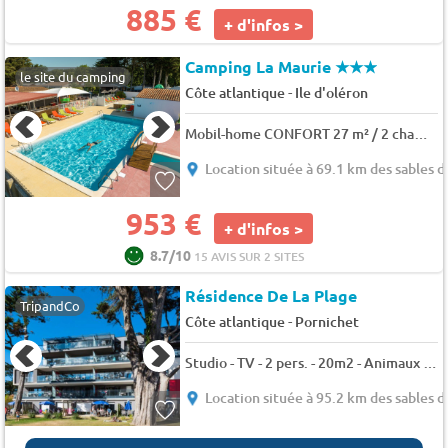
885 €
+ d'infos >
Camping La Maurie
★★★
le site du camping
-
Côte atlantique
Ile d'oléron
Mobil-home CONFORT 27 m² / 2 chambres 5 pers.
Location située à 69.1 km des sables 
953 €
+ d'infos >
8.7/10
15 AVIS SUR 2 SITES
Résidence De La Plage
TripandCo
-
Côte atlantique
Pornichet
Studio - TV - 2 pers. - 20m2 - Animaux admis
Location située à 95.2 km des sables 