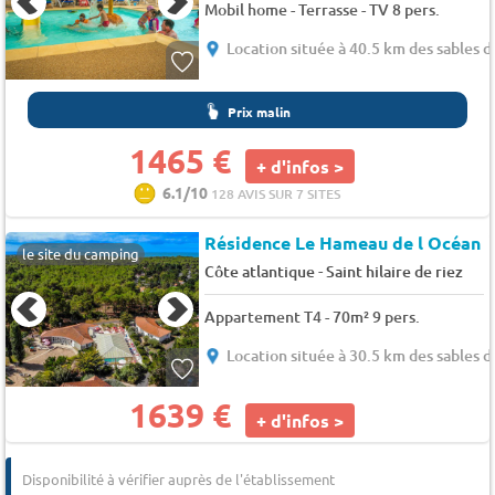
Mobil home - Terrasse - TV 8 pers.
Location située à 40.5 km des sables 
Prix malin
1465 €
+ d'infos >
6.1/10
128 AVIS SUR 7 SITES
Résidence Le Hameau de l Océan
le site du camping
-
Côte atlantique
Saint hilaire de riez
Appartement T4 - 70m² 9 pers.
Location située à 30.5 km des sables 
1639 €
+ d'infos >
Disponibilité à vérifier auprès de l'établissement