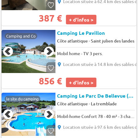
Location située à 62.4 km des sables 
387 €
+ d'infos >
Camping Le Pavillon
Camping and Co
-
Côte atlantique
Saint julien des landes
Mobil home - TV 3 pers.
Location située à 14.8 km des sables 
856 €
+ d'infos >
Camping Le Parc De Bellevue (Arvert à 1 km)
le site du camping
-
Côte atlantique
La tremblade
Mobil-home Confort 78 - 40 m² - 3 chambres - Climatisation 6 pers.
Location située à 97.6 km des sables 