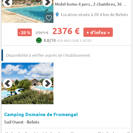
Mobil-home 4 pers., 2 chambres, 36 m² - 37 m²
Location située à 20.4 km de Belvès
2376 €
+ d'infos >
- 20 %
2961 €
8.8/10
459 AVIS SUR 5 SITES
Disponibilité à vérifier auprès de l'établissement
Camping Domaine de Fromengal
-
Sud Ouest
Belvès