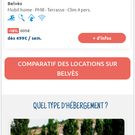
Belvès
Mobil home - PMR - Terrasse - Clim 4 pers.
605€
-18%
dès 499€ / sem.
+ d'infos
COMPARATIF DES LOCATIONS SUR
BELVÈS
QUEL TYPE D'HÉBERGEMENT ?