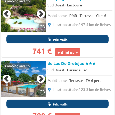
Camping and Co
-
Sud Ouest
Lectoure
Mobil home - PMR - Terrasse - Clim 6 pers.
Location située à 97.4 km de Belvès
Prix malin
741 €
+ d'infos >
du Lac De Grolejac
★★★
Camping and Co
-
Sud Ouest
Carsac aillac
Mobil home - Terrasse - TV 6 pers.
Location située à 23.3 km de Belvès
Prix malin