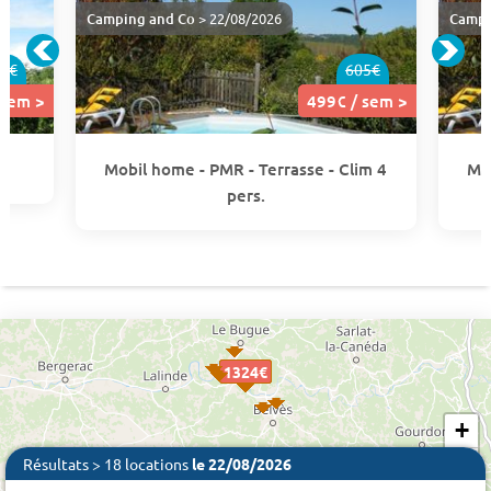
Camping and Co
> 22/08/2026
Campi
0€
605€
 sem >
499€ / sem >
Mobil home - PMR - Terrasse - Clim 4
Mob
pers.
1324€
1324€
1324€
499 €
499€
499€
499€
499€
+
−
Résultats > 18 locations
le 22/08/2026