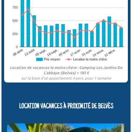
750
500
250
0
05 sept.
17 octo.
12 déce.
08 août
19 sept.
31 octo.
22 août
03 octo.
14 nove.
Prix moyen
Location la moins chère
Location de vacances la moins chère : Camping Les Jardins De
L'abbaye (Belvès) > 185 €
sur la base d'un appartement 4 pers. pour 1 semaine
LOCATION VACANCES À PROXIMITÉ DE BELVÈS