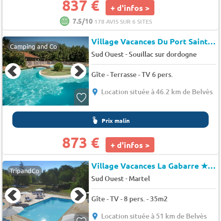
837 €
+ d'infos >
7.5/10
178 AVIS SUR 6 SITES
Village Vacances Du Port Saint Sozy
Camping and Co
-
Sud Ouest
Souillac sur dordogne
Gîte - Terrasse - TV 6 pers.
Location située à 46.2 km de Belvès
Prix malin
873 €
+ d'infos >
Village Vacances La Gabarre
★★★
TripandCo
-
Sud Ouest
Martel
Gîte - TV - 8 pers. - 35m2
Location située à 51 km de Belvès