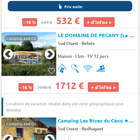
Prix malin
532 €
+ d'infos >
- 18 %
645 €
LE DOMAINE DE PECANY (La Noix de Pecan'y)
Camping and Co
-
Sud Ouest
Belvès
Maison - Clim - TV 12 pers.
1712 €
+ d'infos >
- 16 %
2040 €
Locations de vacances situées dans une zone géographique plus
étendue :
Camping Les Rives du Céou
★★★
Camping and Co
-
Sud Ouest
Reilhaguet