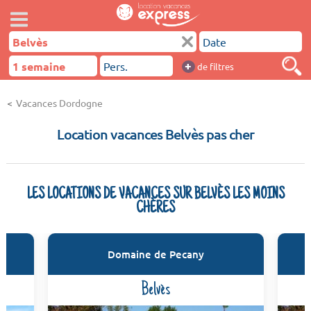
+
de filtres
Vacances Dordogne
Location vacances Belvès pas cher
LES LOCATIONS DE VACANCES SUR BELVÈS LES MOINS
CHÈRES
Domaine de Pecany
Belvès