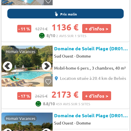
Prix malin
1136 €
+ d'infos >
- 11 %
1271 €
8/10
2 AVIS SUR 1 SITES
Domaine de Soleil Plage (DR018)
Homair Vacances
-
Sud Ouest
Domme
Mobil-home 6 pers., 3 chambres, 40 m²
Location située à 20.4 km de Belvès
2173 €
+ d'infos >
- 17 %
2625 €
8.8/10
459 AVIS SUR 5 SITES
Domaine de Soleil Plage (DR018)
Homair Vacances
-
Sud Ouest
Domme