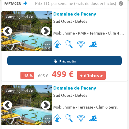
Prix TTC par semaine (Frais de dossier inclus)
PARTAGER
Domaine de Pecany
Camping and Co
-
Sud Ouest
Belvès
Mobil home - PMR - Terrasse - Clim 4 pers.
Prix malin
499 €
+ d'infos >
- 18 %
605 €
Domaine de Pecany
Camping and Co
-
Sud Ouest
Belvès
Mobil home - Terrasse - Clim 6 pers.