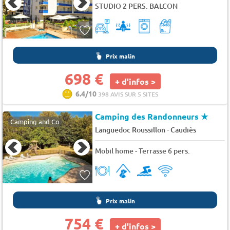
STUDIO 2 PERS. BALCON
Prix malin
698 €
+ d'infos >
6.4/10
398 AVIS SUR 5 SITES
Camping des Randonneurs
★
Camping and Co
-
Languedoc Roussillon
Caudiès
Mobil home - Terrasse 6 pers.
Prix malin
754 €
+ d'infos >