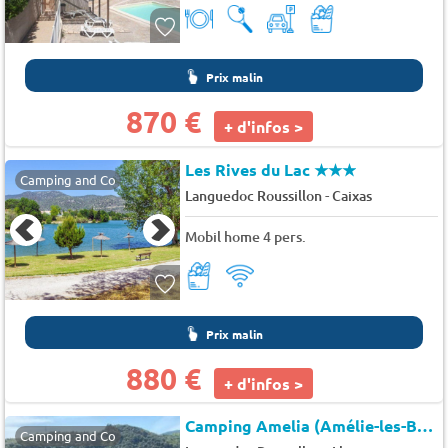
Prix malin
870 €
+ d'infos >
Les Rives du Lac
★★★
Camping and Co
-
Languedoc Roussillon
Caixas
Mobil home 4 pers.
Prix malin
880 €
+ d'infos >
Camping Amelia (Amélie-les-Bains-Palalda à 8 km)
Camping and Co