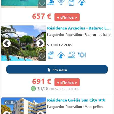
657 €
+ d'infos >
Résidence Arcadius - Balaruc Les Bains
Goelia
-
Languedoc Roussillon
Balaruc les bains
STUDIO 2 PERS.
Prix malin
691 €
+ d'infos >
7.1/10
530 AVIS SUR 3 SITES
Résidence Goélia Sun City
★★
Goelia
-
Languedoc Roussillon
Montpellier