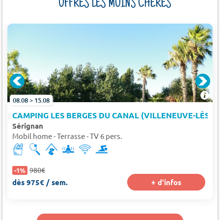
OFFRES LES MOINS CHÈRES
08.08 > 15.08
CAMPING LES BERGES DU CANAL (VILLENEUVE-LÈS-BÉ
Sérignan
Mobil home - Terrasse - TV 6 pers.
980€
-1%
dès 975€ / sem.
+ d'infos