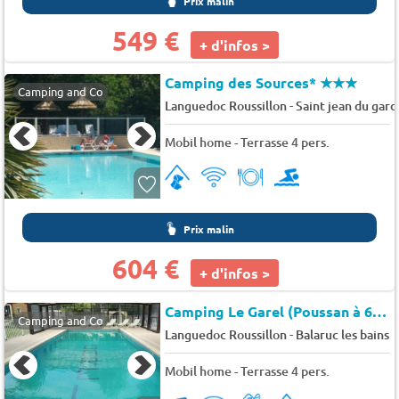
Prix malin
549 €
+ d'infos >
Camping des Sources*
★★★
Camping and Co
-
Languedoc Roussillon
Saint jean du gard
Mobil home - Terrasse 4 pers.
Prix malin
604 €
+ d'infos >
Camping Le Garel (Poussan à 6 km)
Camping and Co
-
Languedoc Roussillon
Balaruc les bains
Mobil home - Terrasse 4 pers.