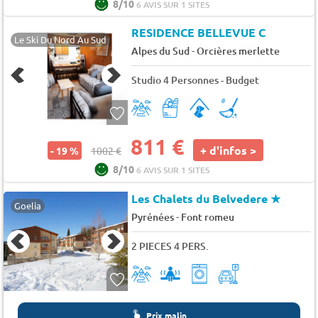
8/10
6 AVIS SUR 1 SITES
RESIDENCE BELLEVUE C
Le Ski Du Nord Au Sud
-
Alpes du Sud
Orcières merlette
Studio 4 Personnes - Budget
811 €
+ d'infos >
- 19 %
1002 €
8/10
6 AVIS SUR 1 SITES
Les Chalets du Belvedere
★
Goelia
-
Pyrénées
Font romeu
2 PIECES 4 PERS.
Prix malin