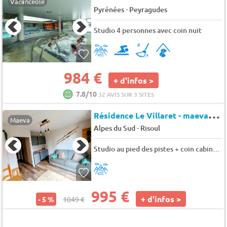
Vacanceole
-
Pyrénées
Peyragudes
Studio 4 personnes avec coin nuit
984 €
+ d'infos >
7.8/10
32 AVIS SUR 3 SITES
R
ésidence Le Villaret - maeva Home
Maeva
-
Alpes du Sud
Risoul
Studio au pied des pistes + coin cabine 4 personnes - Budget
995 €
+ d'infos >
- 5 %
1049 €