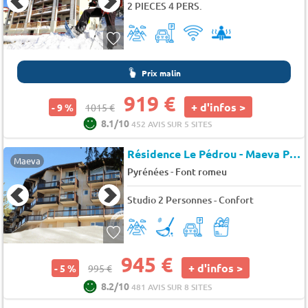
2 PIECES 4 PERS.
Prix malin
919 €
+ d'infos >
- 9 %
1015 €
8.1/10
452 AVIS SUR 5 SITES
Résidence Le Pédrou - Maeva Particuliers
Maeva
-
Pyrénées
Font romeu
Studio 2 Personnes - Confort
945 €
+ d'infos >
- 5 %
995 €
8.2/10
481 AVIS SUR 8 SITES