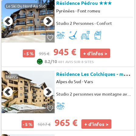
Résidence Pédrou
★★★
Le Ski Du Nord Au Sud
-
Pyrénées
Font romeu
Studio 2 Personnes - Confort
945 €
+ d'infos >
- 5 %
995 €
8.2/10
481 AVIS SUR 8 SITES
R
ésidence Les Colchiques - maeva Home
Maeva
-
Alpes du Sud
Vars
Studio 2 personnes vue montagne avec balcon
965 €
+ d'infos >
- 5 %
1017 €