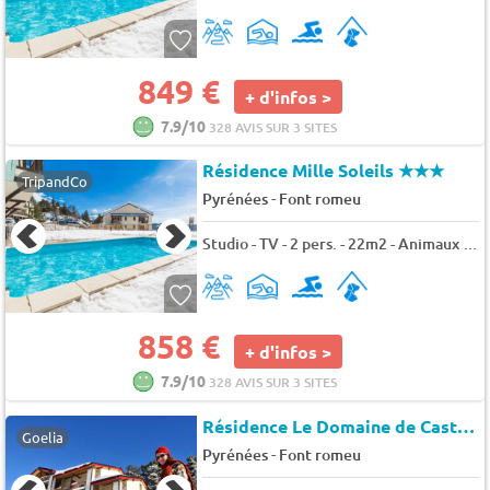
849 €
+ d'infos >
7.9/10
328 AVIS SUR 3 SITES
Résidence Mille Soleils
★★★
TripandCo
-
Pyrénées
Font romeu
Studio - TV - 2 pers. - 22m2 - Animaux admis
858 €
+ d'infos >
7.9/10
328 AVIS SUR 3 SITES
Résidence Le Domaine de Castella.
Goelia
-
Pyrénées
Font romeu