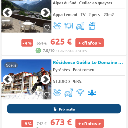
-
Alpes du Sud
Ceillac en queyras
Appartement - TV - 2 pers. - 23m2
625 €
+ d'infos >
- 4 %
651 €
7.5/10
21 AVIS SUR 4 SITES
Résidence Goélia Le Domaine de Castella
Goelia
-
Pyrénées
Font romeu
STUDIO 2 PERS.
Prix malin
673 €
+ d'infos >
- 9 %
742 €