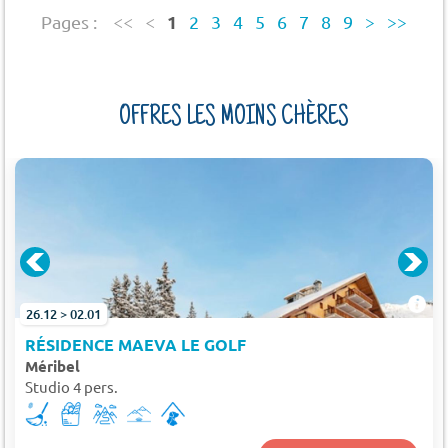
1
Pages :
<<
<
2
3
4
5
6
7
8
9
>
>>
OFFRES LES MOINS CHÈRES
26.12 > 02.01
RÉSIDENCE MAEVA LE GOLF
Méribel
Studio 4 pers.