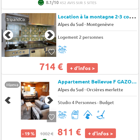
8.1/10
452 AVIS SUR 5 SITES
L
ocation à la montagne 2-3 couchages Montgenèvre. - Le sommet
TripandCo
-
Alpes du Sud
Montgenèvre
Logement 2 personnes
714 €
+ d'infos >
Appartement Bellevue F GAZOUNAUD - Orcières Merlette 1850
Maeva
-
Alpes du Sud
Orcières merlette
Studio 4 Personnes - Budget
811 €
+ d'infos >
- 19 %
1002 €