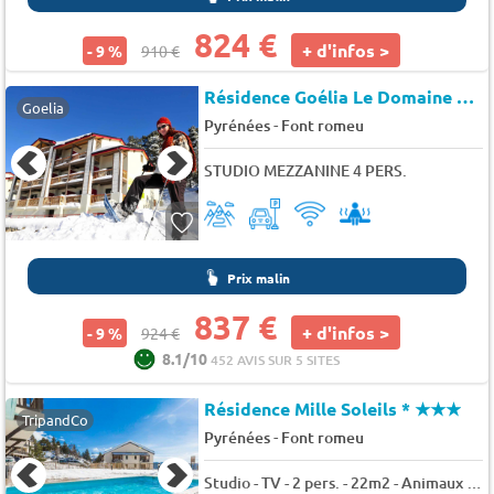
824 €
+ d'infos >
- 9 %
910 €
Résidence Goélia Le Domaine de Castella
Goelia
-
Pyrénées
Font romeu
STUDIO MEZZANINE 4 PERS.
Prix malin
837 €
+ d'infos >
- 9 %
924 €
8.1/10
452 AVIS SUR 5 SITES
Résidence Mille Soleils *
★★★
TripandCo
-
Pyrénées
Font romeu
Studio - TV - 2 pers. - 22m2 - Animaux admis