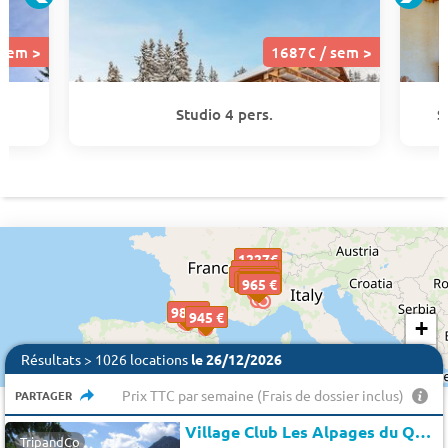
 sem >
1687€ / sem >
Studio 4 pers.
S
1227€
1227€
1321€
1391€
1321€
1391€
1321€
1687€
1687€
1442€
1236€
1537€
1381€
1442€
1236€
1537€
1381€
967 €
967€
967€
714 €
811 €
995 €
625 €
625€
625€
965 €
984 €
673 €
824 €
849 €
945 €
+
−
Résultats > 1026 locations
le 26/12/2026
Prix TTC par semaine (Frais de dossier inclus)
PARTAGER
Village Club Les Alpages du Queyras
TripandCo