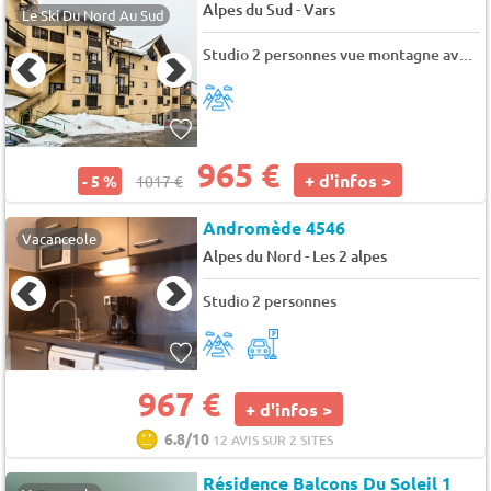
-
Alpes du Sud
Vars
Le Ski Du Nord Au Sud
Studio 2 personnes vue montagne avec balcon
965 €
+ d'infos >
- 5 %
1017 €
Andromède 4546
Vacanceole
-
Alpes du Nord
Les 2 alpes
Studio 2 personnes
967 €
+ d'infos >
6.8/10
12 AVIS SUR 2 SITES
Résidence Balcons Du Soleil 1