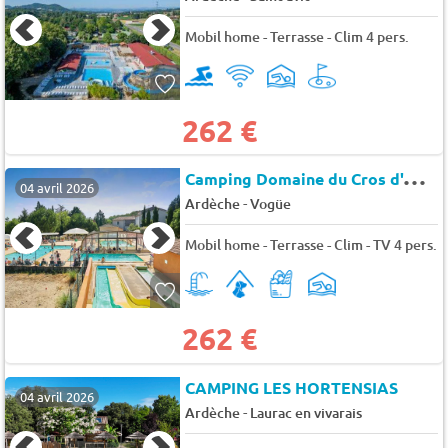
Mobil home - Terrasse - Clim 4 pers.
262 €
C
amping Domaine du Cros d'Auzon
04 avril 2026
-
Ardèche
Vogüe
Mobil home - Terrasse - Clim - TV 4 pers.
262 €
CAMPING LES HORTENSIAS
04 avril 2026
-
Ardèche
Laurac en vivarais