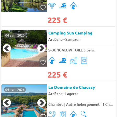
225 €
Camping Sun Camping
04 avril 2026
-
Ardèche
Sampzon
S-BUNGALOW TOILE 5 pers.
225 €
Le Domaine de Chaussy
04 avril 2026
-
Ardèche
Lagorce
Chambre | Autre hébergement | 1 Ch. | 3 pers. | TV 3 pers.