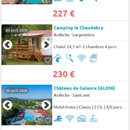
227 €
Camping le Chaudebry
04 avril 2026
-
Ardèche
Largentière
Chalet 24,5 m²- 2 chambres 4 pers.
230 €
Château de Galaure (AL036)
04 avril 2026
-
Ardèche
Saint avit
Mobil-home | Classic | 2 Ch. | 4/6 pers. | Terrasse surélevée non couverte 6 pers.