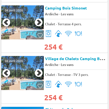
Camping Bois Simonet
04 avril 2026
-
Ardèche
Les vans
Chalet - Terrasse 4 pers.
254 €
V
illage de Chalets Camping Bois Simonet
04 avril 2026
-
Ardèche
Les vans
Chalet - Terrasse - TV 3 pers.
254 €