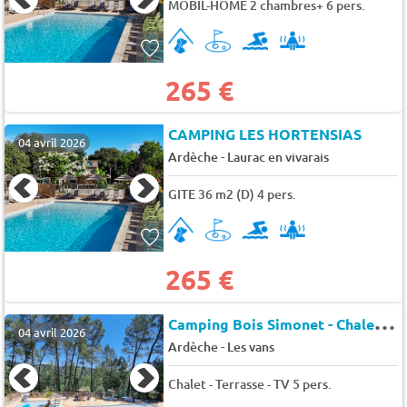
MOBIL-HOME 2 chambres+ 6 pers.
265 €
CAMPING LES HORTENSIAS
04 avril 2026
-
Ardèche
Laurac en vivarais
GITE 36 m2 (D) 4 pers.
265 €
C
amping Bois Simonet - Chalet MIMOSA - 2 chambres
04 avril 2026
-
Ardèche
Les vans
Chalet - Terrasse - TV 5 pers.