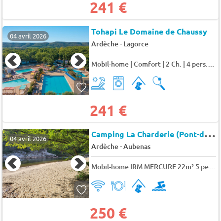
241 €
Tohapi Le Domaine de Chaussy
04 avril 2026
-
Ardèche
Lagorce
Mobil-home | Comfort | 2 Ch. | 4 pers. | Terrasse simple | A/C 4 pers.
241 €
C
amping La Charderie (Pont-de-Labeaume à 8 km)
04 avril 2026
-
Ardèche
Aubenas
Mobil-home IRM MERCURE 22m² 5 pers.
250 €