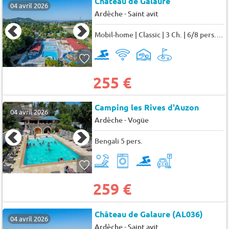
Château de Galaure
04 avril 2026
-
Ardèche
Saint avit
Mobil-home | Classic | 3 Ch. | 6/8 pers. | Terrasse surélevée 8 pers.
255 €
Camping les Rives d'Auzon
04 avril 2026
-
Ardèche
Vogüe
Bengali 5 pers.
259 €
Château de Galaure (AL036)
04 avril 2026
-
Ardèche
Saint avit