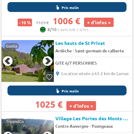
Prix malin
1006 €
+ d'infos >
- 10 %
1123 €
8/10
5 AVIS SUR 1 SITES
Les hauts de St Privat
Goelia
-
Ardèche
Saint germain de calberte
GITE 6/7 PERSONNES
Location située à 63.2 km de Larnas
Prix malin
1025 €
+ d'infos >
Village Les Portes des Monts d'Ardèche
TripandCo
-
Centre Auvergne
Yssingeaux