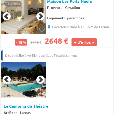
Maison Les Puits Neufs
TripandCo
-
Provence
Cavaillon
Logement 8 personnes
Location située à 73.6 km de Larnas
2648 €
+ d'infos >
- 18 %
3215 €
Disponibilité à vérifier auprès de l'établissement
Le Camping du Théâtre
-
Ardèche
Larnas