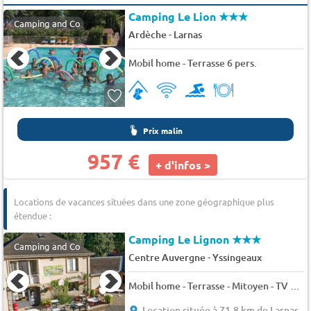
Camping Le Lion
★★★
Camping and Co
-
Ardèche
Larnas
Mobil home - Terrasse 6 pers.
Prix malin
957 €
+ d'infos >
Locations de vacances situées dans une zone géographique plus
étendue :
Camping Le Lignon
★★★
Camping and Co
-
Centre Auvergne
Yssingeaux
Mobil home - Terrasse - Mitoyen - TV 3 pers.
Location située à 71.8 km de Larnas