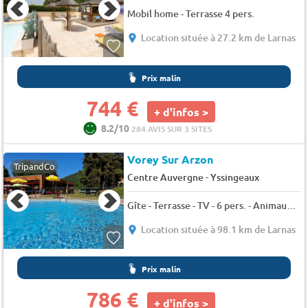
Mobil home - Terrasse 4 pers.
Location située à 27.2 km de Larnas
Prix malin
744 €
+ d'infos >
8.2/10
284 AVIS SUR 3 SITES
Vorey Sur Arzon
TripandCo
-
Centre Auvergne
Yssingeaux
Gîte - Terrasse - TV - 6 pers. - Animaux admis
Location située à 98.1 km de Larnas
Prix malin
786 €
+ d'infos >