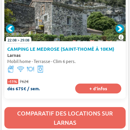
22.08 > 29.08
CAMPING LE MEDROSE (SAINT-THOMÉ À 10KM)
Larnas
Mobil home - Terrasse - Clim 6 pers.
762€
-11%
dès 675€ / sem.
+ d'infos
COMPARATIF DES LOCATIONS SUR
LARNAS