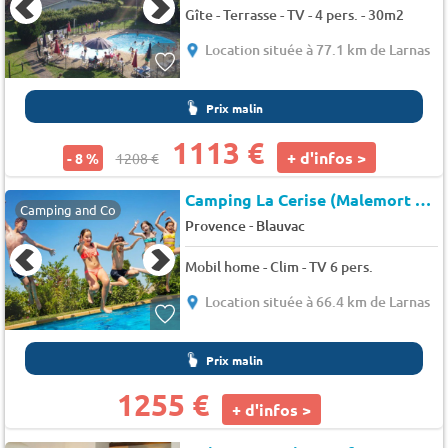
Gîte - Terrasse - TV - 4 pers. - 30m2
Location située à 77.1 km de Larnas
Prix malin
1113 €
+ d'infos >
- 8 %
1208 €
Camping La Cerise (Malemort Comtat à 5km)
Camping and Co
-
Provence
Blauvac
Mobil home - Clim - TV 6 pers.
Location située à 66.4 km de Larnas
Prix malin
1255 €
+ d'infos >