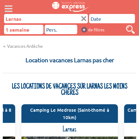
+
de filtres
Vacances Ardèche
Location vacances Larnas pas cher
LES LOCATIONS DE VACANCES SUR LARNAS LES MOINS
CHÈRES
ol à 8
Camping Le Medrose (Saint-thomé à
Camp
10km)
Larnas