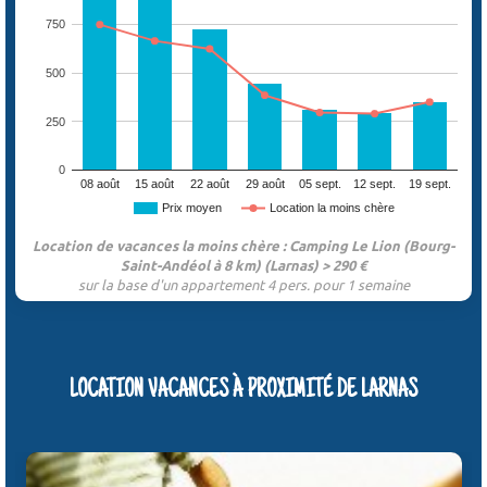
750
500
250
0
08 août
15 août
22 août
29 août
05 sept.
12 sept.
19 sept.
Prix moyen
Location la moins chère
Location de vacances la moins chère : Camping Le Lion (Bourg-
Saint-Andéol à 8 km) (Larnas) > 290 €
sur la base d'un appartement 4 pers. pour 1 semaine
LOCATION VACANCES À PROXIMITÉ DE LARNAS