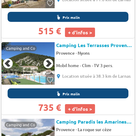
Prix malin
515 €
+ d'infos >
Camping Les Terrasses Provencales (Venterol à 6 km)
Camping and Co
-
Provence
Nyons
Mobil home - Clim - TV 3 pers.
Location située à 38.3 km de Larnas
Prix malin
735 €
+ d'infos >
Camping Paradis les Amarines*
★
Camping and Co
-
Provence
La roque sur cèze