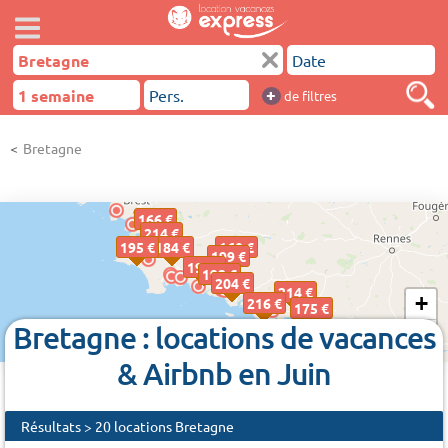
+
de filtres
Bretagne
166 €
214 €
195 €
184 €
160 €
199 €
196 €
192 €
204 €
214 €
+
216 €
175 €
Bretagne : locations de vacances
−
& Airbnb en Juin
Résultats > 20 locations Bretagne