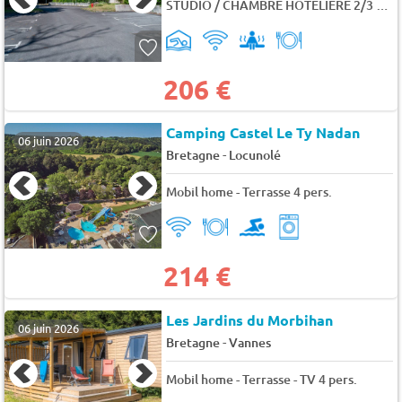
STUDIO / CHAMBRE HOTELIERE 2/3 PERS. SANS BALCON
206 €
Camping Castel Le Ty Nadan
06 juin 2026
-
Bretagne
Locunolé
Mobil home - Terrasse 4 pers.
214 €
Les Jardins du Morbihan
06 juin 2026
-
Bretagne
Vannes
Mobil home - Terrasse - TV 4 pers.