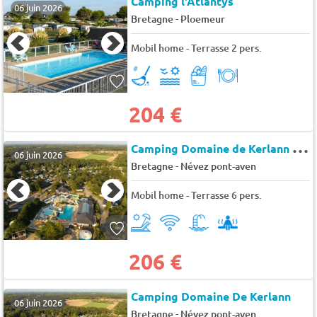
Camping l'Atlantys
06 juin 2026
-
Bretagne
Ploemeur
Mobil home - Terrasse 2 pers.
204 €
C
amping Domaine de Kerlann (DM)
06 juin 2026
-
Bretagne
Névez pont-aven
Mobil home - Terrasse 6 pers.
206 €
Camping Domaine De Kerlann
06 juin 2026
-
Bretagne
Névez pont-aven