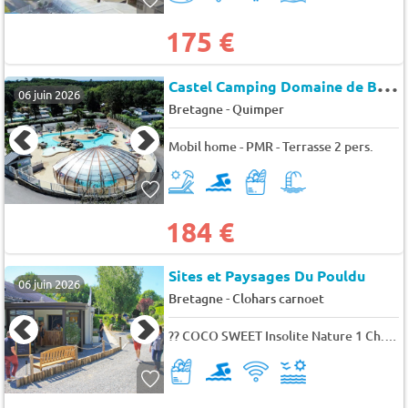
175 €
C
astel Camping Domaine de Bel Air
06 juin 2026
-
Bretagne
Quimper
Mobil home - PMR - Terrasse 2 pers.
184 €
Sites et Paysages Du Pouldu
06 juin 2026
-
Bretagne
Clohars carnoet
?? COCO SWEET Insolite Nature 1 Ch. 4 pers.