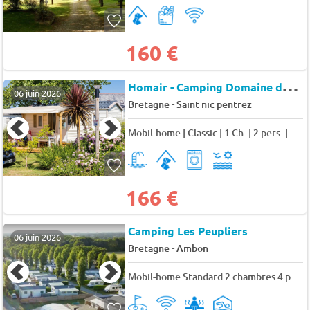
160 €
H
omair - Camping Domaine de Ker Ys
06 juin 2026
-
Bretagne
Saint nic pentrez
Mobil-home | Classic | 1 Ch. | 2 pers. | Terrasse simple 2 pers.
166 €
Camping Les Peupliers
06 juin 2026
-
Bretagne
Ambon
Mobil-home Standard 2 chambres 4 pers.