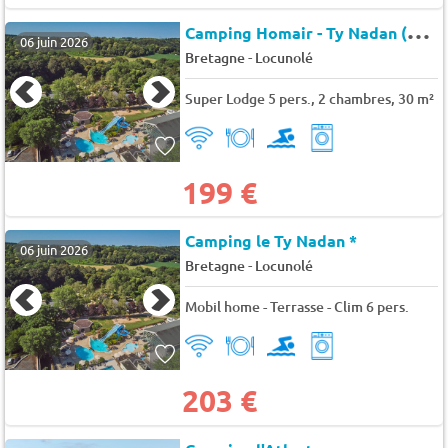
C
amping Homair - Ty Nadan (19127)
06 juin 2026
-
Bretagne
Locunolé
Super Lodge 5 pers., 2 chambres, 30 m²
199 €
Camping le Ty Nadan *
06 juin 2026
-
Bretagne
Locunolé
Mobil home - Terrasse - Clim 6 pers.
203 €