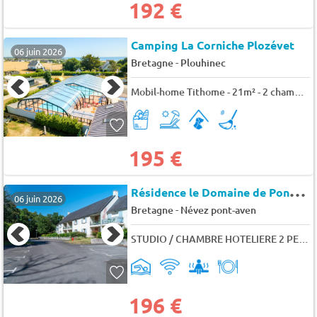
192 €
Camping La Corniche Plozévet
06 juin 2026
-
Bretagne
Plouhinec
Mobil-home Tithome - 21m² - 2 chambres 5 pers.
195 €
R
ésidence le Domaine de Pont Aven
06 juin 2026
-
Bretagne
Névez pont-aven
STUDIO / CHAMBRE HOTELIERE 2 PERS. SANS BALCON
196 €