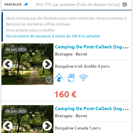
Prix TTC par semaine (Frais de dossier inclus)
PARTAGER
Nous n'avons pas de résultats pour cette recherche. Vous trouverez ci-
dessous les dernières offres connues.
Vous pouvez aussi consulter
nos locations de vacances à moins de 200 € la semaine
.
C
amping De Pont-Calleck (Inguiniel à 5 km)
06 juin 2026
-
Bretagne
Berné
Bungalow trek double 4 pers.
160 €
C
amping De Pont-Calleck (Inguiniel à 5 km)
06 juin 2026
-
Bretagne
Berné
Bungalow Canada 5 pers.